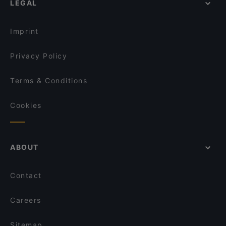
LEGAL
Palazzo Chigi, Rome
Ristorante degli Artisti
Royal burger
Teatro Quirino, Rome
Casa Clara
Casacaruta
Imprint
Pummarola Gourmet
Pizzeria Salvatore Zombino
Privacy Policy
Terms & Conditions
Cookies
ABOUT
Contact
Careers
Sitemap