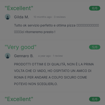
"
Excellent
"
6
/6
Gilda M.
10 months ago
·
3 reviews
Tutto ok servizio perfetto e ottima pizza 👍🏻👍🏻👍🏻👍🏻👍🏻👍🏻
👍🏻👍🏻ci ritorneremo presto !
"
Very good
"
5
/6
Gennaro B.
a year ago
·
1 review
PRODOTTI OTTIMI E DI QUALITÀ, NON È LA PRIMA
VOLTA CHE CI VADO, HO OSPITATO UN AMICO DI
ROMA E PER ANDARE A COLPO SICURO COME
POTEVO NON SCEGLIERLO.
"
Excellent
"
6
/6