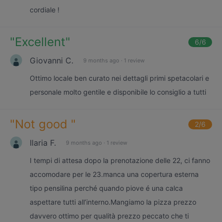
cordiale !
"
Excellent
"
6
/6
Giovanni C.
9 months ago
·
1 review
Ottimo locale ben curato nei dettagli primi spetacolari e
personale molto gentile e disponibile lo consiglio a tutti
"
Not good
"
2
/6
Ilaria F.
9 months ago
·
1 review
I tempi di attesa dopo la prenotazione delle 22, ci fanno
accomodare per le 23.manca una copertura esterna
tipo pensilina perché quando piove é una calca
aspettare tutti all’interno.Mangiamo la pizza prezzo
davvero ottimo per qualità prezzo peccato che ti