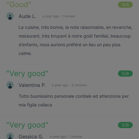
"
Good
"
4
/6
Aude L.
a year ago
·
1 review
La cuisine, très bonne, la note raisonnable, en revanche,
restaurant, très bruyant à notre goût familial, beaucoup
d’enfants, nous aurions préféré un lieu un peu plus
calme.
"
Very good
"
5
/6
Valentina P.
a year ago
·
3 reviews
Tutto buonissimo personale cordiale ed attenzione per
mia figlia celiaca
"
Very good
"
5
/6
Gessica G.
a year ago
·
1 review