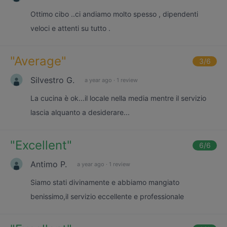
Ottimo cibo ..ci andiamo molto spesso , dipendenti
veloci e attenti su tutto .
"
Average
"
3
/6
Silvestro G.
a year ago
·
1 review
La cucina è ok...il locale nella media mentre il servizio
lascia alquanto a desiderare...
"
Excellent
"
6
/6
Antimo P.
a year ago
·
1 review
Siamo stati divinamente e abbiamo mangiato
benissimo,il servizio eccellente e professionale