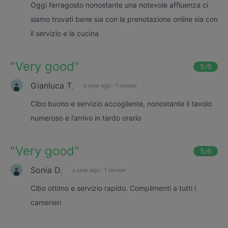
Oggi ferragosto nonostante una notevole affluenza ci
siamo trovati bene sia con la prenotazione online sia con
il servizio e la cucina
"
Very good
"
5
/6
Gianluca T.
a year ago
·
1 review
Cibo buono e servizio accogliente, nonostante il tavolo
numeroso e l’arrivo in tardo orario
"
Very good
"
5
/6
Sonia D.
a year ago
·
1 review
Cibo ottimo e servizio rapido. Complimenti a tutti i
camerieri