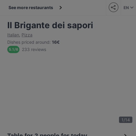
See more restaurants
EN
Il Brigante dei sapori
Italian
,
Pizza
Dishes priced around
:
16€
233 reviews
5.1
/
6
1
/
14
Table for 2 people for today