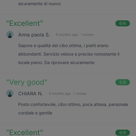
sicuramente di nuovo
"
Excellent
"
6
/6
Anna paola S.
9 months ago
·
1 review
Sapore e qualità del cibo ottima, i piatti erano
abbondanti. Servizio veloce e preciso nonostante il
locale pieno. Da riprovare sicuramente
"
Very good
"
5
/6
CHIARA N.
9 months ago
·
1 review
Posto confortevole, cibo ottimo, poca attesa, personale
cordiale e gentile
"
Excellent
"
6
/6