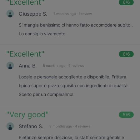
"
Excellent
"
6
/6
Giuseppe S.
7 months ago
·
1 review
Si mangia benissimo ci hanno fatto accomodare subito .
Lo consiglio vivamente
"
Excellent
"
6
/6
Anna B.
8 months ago
·
2 reviews
Locale e personale accogliente e disponibile. Frittura.
tipica super e pizza squisita con ingredienti di qualità.
Scelto per un compleanno!
"
Very good
"
5
/6
Stefano S.
8 months ago
·
4 reviews
Pietanze sempre deliziose, lo staff sempre gentile e