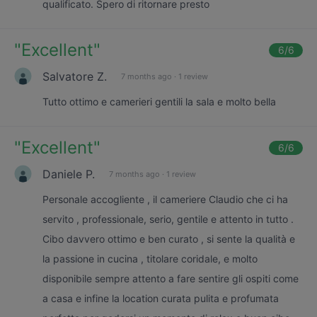
qualificato. Spero di ritornare presto
"
Excellent
"
6
/6
Salvatore Z.
7 months ago
·
1 review
Tutto ottimo e camerieri gentili la sala e molto bella
"
Excellent
"
6
/6
Daniele P.
7 months ago
·
1 review
Personale accogliente , il cameriere Claudio che ci ha
servito , professionale, serio, gentile e attento in tutto .
Cibo davvero ottimo e ben curato , si sente la qualità e
la passione in cucina , titolare coridale, e molto
disponibile sempre attento a fare sentire gli ospiti come
a casa e infine la location curata pulita e profumata