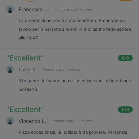
Francesco L.
7 months ago
·
1 review
La prenotazione non è stata rispettata. Prenotato un
tavolo per 3 persone alle ore 14 e ci hanno fatto sedere
alle 14:40
"
Excellent
"
6
/6
Luigi D.
7 months ago
·
1 review
Il brigante dei sapori non si smentisce mai, cibo ottimo e
cordialità.
"
Excellent
"
6
/6
Vincenzo L.
7 months ago
·
2 reviews
Pizza eccezionale, la lardiata è da provare. Personale