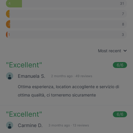
31
4
7
3
8
2
3
1
Most recent
"
Excellent
"
6
/6
Emanuela S.
2 months ago
·
49 reviews
Ottima esperienza, location accogliente e servizio di
ottima qualità, ci torneremo sicuramente
"
Excellent
"
6
/6
Carmine D.
3 months ago
·
13 reviews