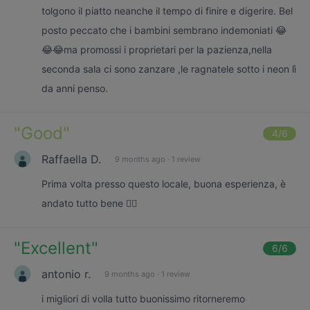
tolgono il piatto neanche il tempo di finire e digerire. Bel
posto peccato che i bambini sembrano indemoniati 😂
😂😂ma promossi i proprietari per la pazienza,nella
seconda sala ci sono zanzare ,le ragnatele sotto i neon lì
da anni penso.
"
Good
"
4
/6
Raffaella D.
9 months ago
·
1 review
Prima volta presso questo locale, buona esperienza, è
andato tutto bene 👍🏻
"
Excellent
"
6
/6
antonio r.
9 months ago
·
1 review
i migliori di volla tutto buonissimo ritorneremo