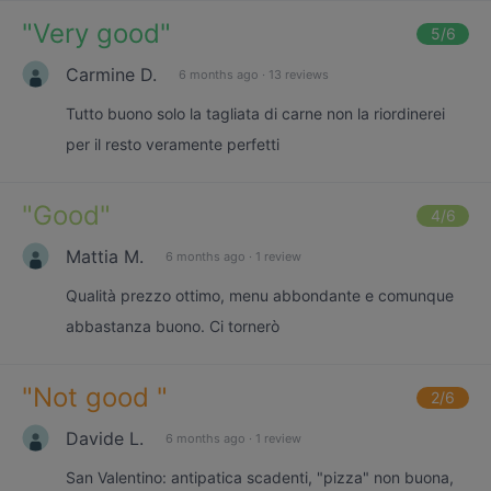
"
Very good
"
5
/6
Carmine D.
6 months ago
·
13 reviews
Tutto buono solo la tagliata di carne non la riordinerei
per il resto veramente perfetti
"
Good
"
4
/6
Mattia M.
6 months ago
·
1 review
Qualità prezzo ottimo, menu abbondante e comunque
abbastanza buono. Ci tornerò
"
Not good
"
2
/6
Davide L.
6 months ago
·
1 review
San Valentino: antipatica scadenti, "pizza" non buona,