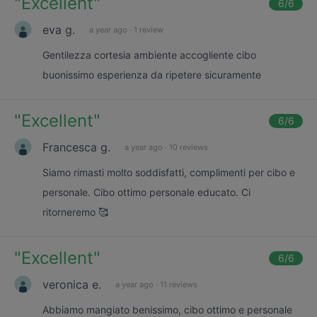
"
Excellent
"
6
/6
eva g.
a year ago
·
1 review
Gentilezza cortesia ambiente accogliente cibo
buonissimo esperienza da ripetere sicuramente
"
Excellent
"
6
/6
Francesca g.
a year ago
·
10 reviews
Siamo rimasti molto soddisfatti, complimenti per cibo e
personale. Cibo ottimo personale educato. Ci
ritorneremo 🥰
"
Excellent
"
6
/6
veronica e.
a year ago
·
11 reviews
Abbiamo mangiato benissimo, cibo ottimo e personale