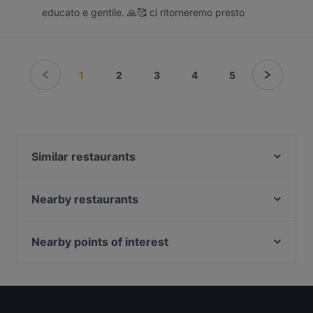
educato e gentile. 🙏🥰 ci ritorneremo presto
1
2
3
4
5
Similar restaurants
Enigma_duepuntozero
Maistà Antica Pizzeria - Casoria
Nearby restaurants
Osteria Vineria Campana
Belù Bistró
Lo Famo Sano
Pizzeria Giovanni Marchitelli
Nearby points of interest
Pizzeria de giacomo
Pizzeria Ferreri
Galleria Alberto Sordi, Rome
Chef J'adore Ristorante
Roof Garden - Lounge Bar
Via Del Corso, Rome
Pizzeria Sangiovanni
Galileo Restaurant
Palazzo Di Montecitorio, Rome
Addo Figlio e Peppe
La boutique della pizza di Antonio Esposito