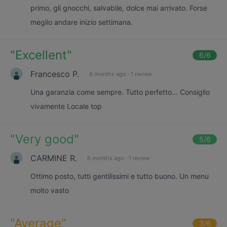
primo, gli gnocchi, salvabile, dolce mai arrivato. Forse
meglio andare inizio settimana.
"
Excellent
"
6
/6
Francesco P.
6 months ago
·
1 review
Una garanzia come sempre. Tutto perfetto... Consiglio
vivamente Locale top
"
Very good
"
5
/6
CARMINE R.
6 months ago
·
1 review
Ottimo posto, tutti gentilissimi e tutto buono. Un menu
molto vasto
"
Average
"
3
/6