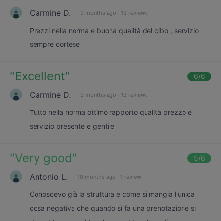
Carmine D.
9 months ago
·
13 reviews
Prezzi nella norma e buona qualità del cibo , servizio
sempre cortese
"
Excellent
"
6
/6
Carmine D.
9 months ago
·
13 reviews
Tutto nella norma ottimo rapporto qualità prezzo e
servizio presente e gentile
"
Very good
"
5
/6
Antonio L.
10 months ago
·
1 review
Conoscevo già la struttura e come si mangia l'unica
cosa negativa che quando si fa una prenotazione si