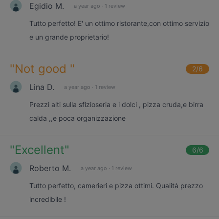
Egidio M.
a year ago
·
1 review
Tutto perfetto! E' un ottimo ristorante,con ottimo servizio
e un grande proprietario!
"
Not good
"
2
/6
Lina D.
a year ago
·
1 review
Prezzi alti sulla sfizioseria e i dolci , pizza cruda,e birra
calda ,,e poca organizzazione
"
Excellent
"
6
/6
Roberto M.
a year ago
·
1 review
Tutto perfetto, camerieri e pizza ottimi. Qualità prezzo
incredibile !