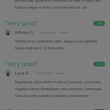
perfetta per godersi un momento di relax e buon cibo .
Lascia il segno e invita a ritornare ancora . 👍
"
Very good
"
5
/6
Alfonso D.
7 months ago
·
1 review
Ottima pizza, ambiente caldo ,allegro e accogliente.
Siamo stati bene. Ci torneremo .
"
Very good
"
5
/6
Lucia R.
7 months ago
·
1 review
Esperienza unica ottimo il cibo e il servizio, unica nota
negativa hanno dimenticato una comanda, comunque
tolta dal conto quindi eccellente come sempre