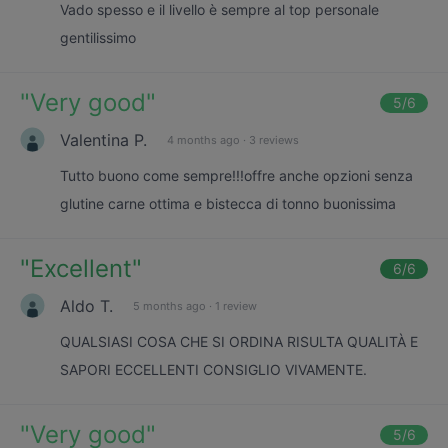
Vado spesso e il livello è sempre al top personale
gentilissimo
"
Very good
"
5
/6
Valentina P.
4 months ago
·
3 reviews
Tutto buono come sempre!!!offre anche opzioni senza
glutine carne ottima e bistecca di tonno buonissima
"
Excellent
"
6
/6
Aldo T.
5 months ago
·
1 review
QUALSIASI COSA CHE SI ORDINA RISULTA QUALITÀ E
SAPORI ECCELLENTI CONSIGLIO VIVAMENTE.
"
Very good
"
5
/6