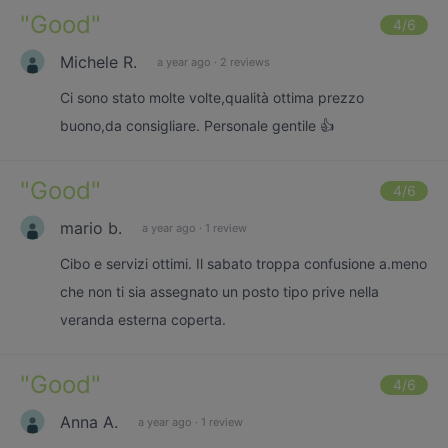
"
Good
"
4
/6
Michele R.
a year ago
·
2 reviews
Ci sono stato molte volte,qualità ottima prezzo
buono,da consigliare. Personale gentile 👍
"
Good
"
4
/6
mario b.
a year ago
·
1 review
Cibo e servizi ottimi. Il sabato troppa confusione a.meno
che non ti sia assegnato un posto tipo prive nella
veranda esterna coperta.
"
Good
"
4
/6
Anna A.
a year ago
·
1 review