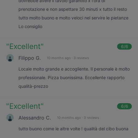
dovrebbe avere il tavolo garantito x l'ora di
prenotazione e non aspettare 30 minuti x tutto il resto
tutto molto buono e molto veloci nel servire le pietanze
Lo consiglio
"
Excellent
"
6
/6
Filippo G.
10 months ago
·
3 reviews
Locale molto grande e accogliente. Il personale è molto
professionale. Pizza buonissima. Eccellente rapporto
qualità-prezzo
"
Excellent
"
6
/6
Alessandro C.
10 months ago
·
3 reviews
tutto buono come le altre volte ! qualità del cibo buona