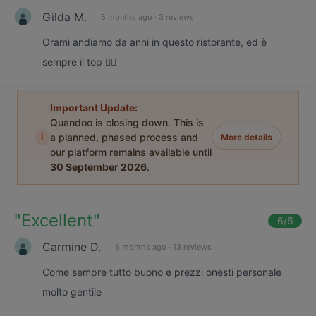
Gilda M.
5 months ago
·
3 reviews
Orami andiamo da anni in questo ristorante, ed è
sempre il top 👍🏻
Important Update:
Quandoo is closing down. This is
i
a planned, phased process and
More details
our platform remains available until
30 September 2026
.
"
Excellent
"
6
/6
Carmine D.
6 months ago
·
13 reviews
Come sempre tutto buono e prezzi onesti personale
molto gentile