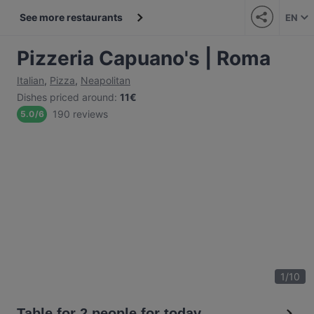
See more restaurants
EN
Pizzeria Capuano's | Roma
Italian
,
Pizza
,
Neapolitan
Dishes priced around
:
11€
190 reviews
5.0
/
6
1
/
10
Table for 2 people for today