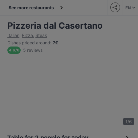
See more restaurants
EN
Pizzeria dal Casertano
Italian
,
Pizza
,
Steak
Dishes priced around
:
7€
5 reviews
4.6
/
6
1
/
6
Table for 2 people for today