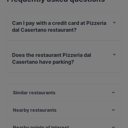
Can I pay with a credit card at Pizzeria
dal Casertano restaurant?
Yes, you can pay with Visa, MasterCard, Debit /
Maestro Card.
Does the restaurant Pizzeria dal
Casertano have parking?
Yes, the restaurant Pizzeria dal Casertano has Street
Parking.
Similar restaurants
Trattoria Braceria Antichi Sapori 1947
The Soul - Democratical Food
Nearby restaurants
SantAnna Restaurant - Bracèrie - Apèritifs
Primordiale Braceria & Cocktail bar
Ristorante Damare
Il Solito Posto | Passione da gustare
Nearby points of interest