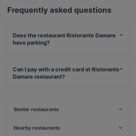
Frequently asked questions
Does the restaurant Ristorante Damare
have parking?
Yes, the restaurant Ristorante Damare has Valet
Parking.
Can I pay with a credit card at Ristorante
Damare restaurant?
Yes, you can pay with Visa, MasterCard, Debit /
Maestro Card, Amex.
Similar restaurants
Torb Birreria Carnivora
SantAnna Restaurant - Bracèrie - Apèritifs
Nearby restaurants
Trattoria Braceria Antichi Sapori 1947