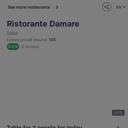
See more restaurants
EN
Ristorante Damare
Italian
Dishes priced around
:
15€
2 reviews
5.5
/
6
1
/
10
Table for 2 people for today