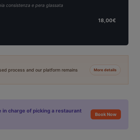
pia consistenza e pera glassata
18,00€
ased process and our platform remains
More details
 in charge of picking a restaurant
Book Now