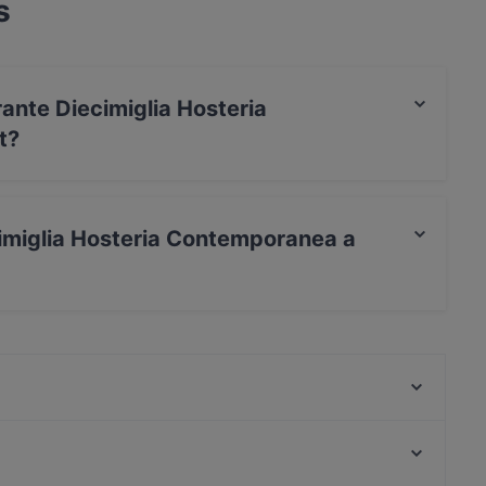
s
rante Diecimiglia Hosteria
t?
t / Maestro Card, Amex.
cimiglia Hosteria Contemporanea a
steria Contemporanea a Brindisi has Outdoor seating.
SMOKE - American BBQ, Steaks & Burgers
Cascipò
Il Tempio dei Sapori