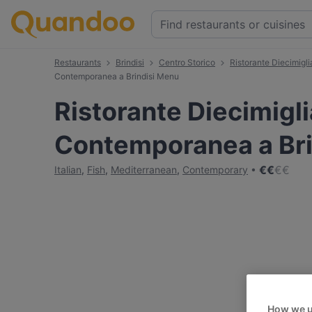
Restaurants
Brindisi
Centro Storico
Ristorante Diecimigl
Contemporanea a Brindisi Menu
Ristorante Diecimigli
Contemporanea a Bri
€
€
€
€
Italian
,
Fish
,
Mediterranean
,
Contemporary
How we u