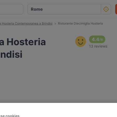
ia Hosteria Contemporanea a Brindisi
Ristorante Diecimiglia Hosteria
a Hosteria
4.4
/
6
13 reviews
ndisi
se cookies