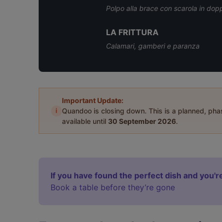
Polpo alla brace con scarola in dop
LA FRITTURA
Calamari, gamberi e paranza
Important Update:
i
Quandoo is closing down. This is a planned, ph
available until
30 September 2026
.
If you have found the perfect dish and you're
Book a table before they’re gone