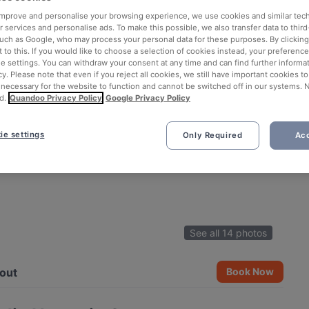
 improve and personalise your browsing experience, we use cookies and similar tec
 services and personalise ads. To make this possible, we also transfer data to third
such as Google, who may process your personal data for these purposes. By clicking 
 to this. If you would like to choose a selection of cookies instead, your preferenc
ie settings. You can withdraw your consent at any time and can find further informat
cy. Please note that even if you reject all cookies, we still have important cookies t
 necessary for the website to function and cannot be switched off in our systems. 
d.
Quandoo Privacy Policy
Google Privacy Policy
ie settings
Only Required
Acc
See all 14 photos
out
Book Now