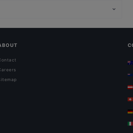
Pizzeria e pronto cuoci Lievità 24 Brindisi
Pescheria del Porto
Beverly Grills - Pizzeria Braceria
Siamo Fritti
Osteria FRA-MA
Restaurants For A Party in Brindisi
ar
Il Gusto della Semplicità
Late Night Food in Brindisi
Antico Forno
ABOUT
C
Contact
Careers
Sitemap