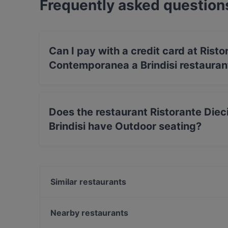
Frequently asked question
Can I pay with a credit card at Risto
Contemporanea a Brindisi restauran
Yes, you can pay with Visa, MasterCard, Debi
Does the restaurant Ristorante Die
Brindisi have Outdoor seating?
Yes, the restaurant Ristorante Diecimiglia Ho
Similar restaurants
Antica Osteria La Sciabica
Schiuma - Birreria di mare
Nearby restaurants
Toto & Raf Restaurant Brindisi