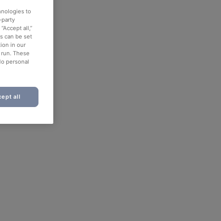
hnologies to
-party
“Accept all,”
es can be set
ion in our
o run. These
No personal
ept all