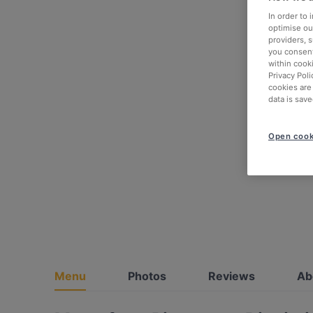
In order to
optimise our
providers, 
you consent
within cook
Privacy Poli
cookies are
data is save
Open cook
Menu
Photos
Reviews
Ab