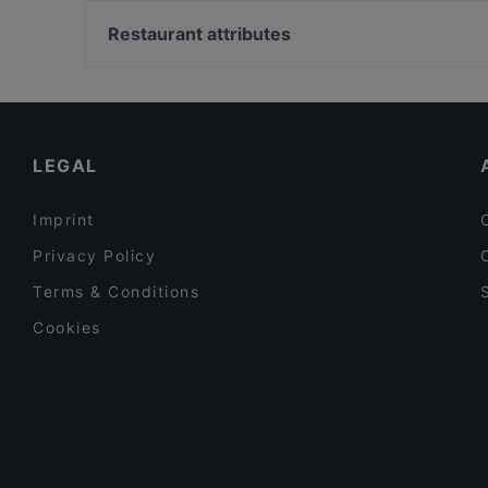
Grano&Uva | Enoristopizzanorcineria
Il Giardino
Grano&Uva - santa Chiara-bakery, coffee,lab
Restaurant attributes
La Calendula
Azienda Agricola Frà Diavolo s.n.c.
Restaurants For Groups in Brindisi
Morus Pizzeria Contemporanea Food & Cocktails b
Restaurants For Business Lunch in Brindisi
Soffuso pub
Dog-friendly Restaurants in Brindisi
LEGAL
Imprint
Privacy Policy
Terms & Conditions
Cookies