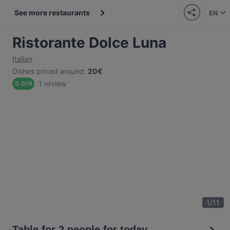
See more restaurants
EN
Ristorante Dolce Luna
Italian
Dishes priced around
:
20€
1 review
5.0
/
6
1
/
11
Table for 2 people for today