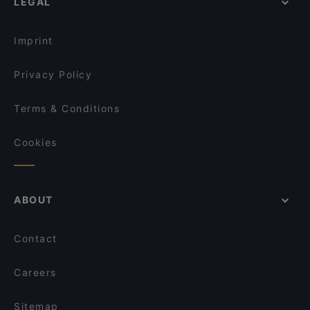
LEGAL
Restaurants With Wifi in Milan
La pizza popolare
Restaurants With Outdoor Seating in Milan
Money Club Milano
Imprint
Privacy Policy
Terms & Conditions
Cookies
ABOUT
Contact
Careers
Sitemap