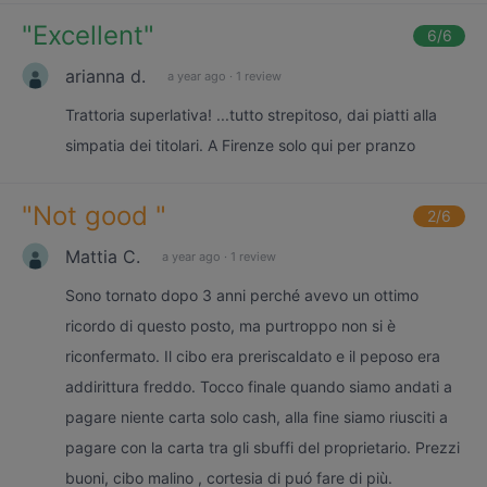
"
Excellent
"
6
/6
arianna d.
a year ago
·
1 review
Trattoria superlativa! ...tutto strepitoso, dai piatti alla
simpatia dei titolari. A Firenze solo qui per pranzo
"
Not good
"
2
/6
Mattia C.
a year ago
·
1 review
Sono tornato dopo 3 anni perché avevo un ottimo
ricordo di questo posto, ma purtroppo non si è
riconfermato. Il cibo era preriscaldato e il peposo era
addirittura freddo. Tocco finale quando siamo andati a
pagare niente carta solo cash, alla fine siamo riusciti a
pagare con la carta tra gli sbuffi del proprietario. Prezzi
buoni, cibo malino , cortesia di puó fare di più.