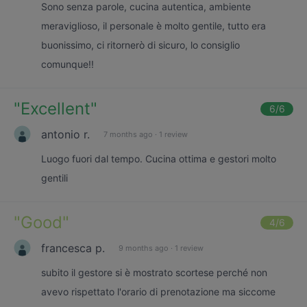
Sono senza parole, cucina autentica, ambiente
meraviglioso, il personale è molto gentile, tutto era
buonissimo, ci ritornerò di sicuro, lo consiglio
comunque!!
"
Excellent
"
6
/6
antonio r.
7 months ago
·
1 review
Luogo fuori dal tempo. Cucina ottima e gestori molto
gentili
"
Good
"
4
/6
francesca p.
9 months ago
·
1 review
subito il gestore si è mostrato scortese perché non
avevo rispettato l'orario di prenotazione ma siccome