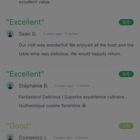
excellent value.
"
Excellent
"
6
/6
Sean G.
2 years ago
·
1 review
Our visit was wonderful! We enjoyed all the food and the
table wine was delicious. We would happily return.
"
Excellent
"
6
/6
Stéphanie B.
2 years ago
·
1 review
Fantastico! Delicious ! Superbe expérience culinaire ,
l’authentique cuisine florentine 🤩
"
Good
"
4
/6
Domenico I.
3 years ago
·
1 review