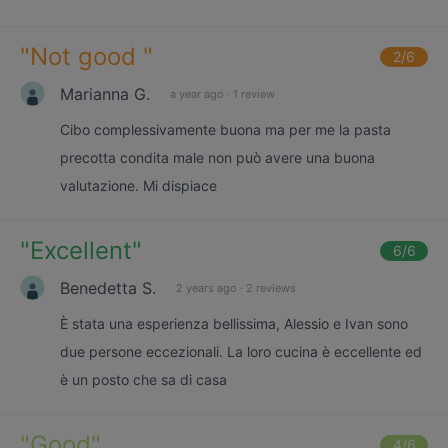
"
Not good
"
2
/6
Marianna G.
a year ago
·
1 review
Cibo complessivamente buona ma per me la pasta
precotta condita male non può avere una buona
valutazione. Mi dispiace
"
Excellent
"
6
/6
Benedetta S.
2 years ago
·
2 reviews
È stata una esperienza bellissima, Alessio e Ivan sono
due persone eccezionali. La loro cucina è eccellente ed
è un posto che sa di casa
"
Good
"
4
/6