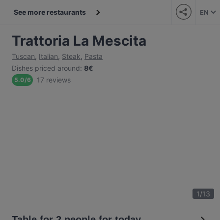
See more restaurants
EN
Trattoria La Mescita
Tuscan
,
Italian
,
Steak
,
Pasta
Dishes priced around
:
8€
17 reviews
5.0
/
6
1
/
13
Table for 2 people for today