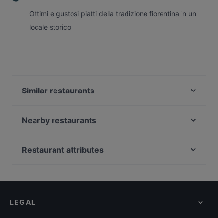
Ottimi e gustosi piatti della tradizione fiorentina in un
locale storico
Similar restaurants
Ristorante Cinese Tian Tian Hong
Ricordi
Nearby restaurants
Osteria dell'OK
Mister Pizza Duomo Firenze
Alfani 149
Ristorante Il Foyer
Restaurant attributes
Un Caffè Firenze
Osteria Pepó
Restaurants For Business Lunch in Florence
Bricco e Bacco (Winenot)
Trattoria l'Oriuolo
Kid-friendly Restaurants in Florence
La Carbonata
Nab Firenze
Family-friendly Restaurants in Florence
Ristorante Retro '
La Bohème Restaurant & Pizza
LEGAL
Casual Restaurants in Florence
Cantina de' Pucci
Da Nicola Pesce & Carne
Dinner Options in Florence