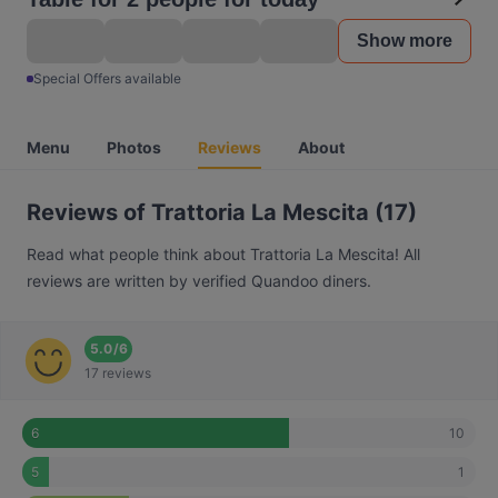
Show more
Special Offers available
Menu
Photos
Reviews
About
Reviews of Trattoria La Mescita (17)
Read what people think about Trattoria La Mescita! All
reviews are written by verified Quandoo diners.
5.0
/
6
17 reviews
10
6
1
5