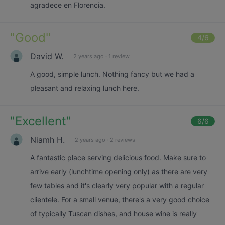
agradece en Florencia.
"
Good
"
4
/6
David W.
2 years ago
·
1 review
A good, simple lunch. Nothing fancy but we had a
pleasant and relaxing lunch here.
"
Excellent
"
6
/6
Niamh H.
2 years ago
·
2 reviews
A fantastic place serving delicious food. Make sure to
arrive early (lunchtime opening only) as there are very
few tables and it's clearly very popular with a regular
clientele. For a small venue, there's a very good choice
of typically Tuscan dishes, and house wine is really