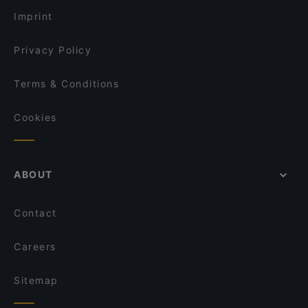
Osteria Cavurrino
Bella Toscana Trattoria
Imprint
Vineria 54 Rosso
Trattoria Dedo
Privacy Policy
Terms & Conditions
Cookies
ABOUT
Contact
Careers
Sitemap