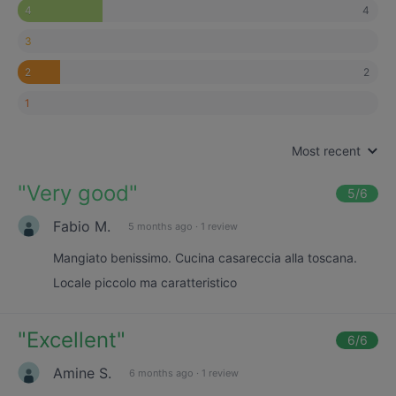
4
4
3
2
2
1
Most recent
"
Very good
"
5
/6
Fabio M.
5 months ago
·
1 review
Mangiato benissimo. Cucina casareccia alla toscana.
Locale piccolo ma caratteristico
"
Excellent
"
6
/6
Amine S.
6 months ago
·
1 review