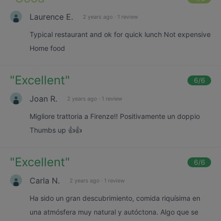
Laurence E.
2 years ago
·
1 review
Typical restaurant and ok for quick lunch Not expensive
Home food
"
Excellent
"
6
/6
Joan R.
2 years ago
·
1 review
Migliore trattoria a Firenze!! Positivamente un doppio
Thumbs up 👍👍
"
Excellent
"
6
/6
Carla N.
2 years ago
·
1 review
Ha sido un gran descubrimiento, comida riquísima en
una atmósfera muy natural y autóctona. Algo que se