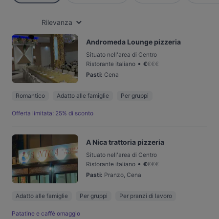
Rilevanza
Andromeda Lounge pizzeria
Situato nell'area di Centro
•
Ristorante italiano
€
€
€
€
Pasti
:
Cena
Romantico
Adatto alle famiglie
Per gruppi
Offerta limitata: 25% di sconto
A Nica trattoria pizzeria
Situato nell'area di Centro
•
Ristorante italiano
€
€
€
€
Pasti
:
Pranzo, Cena
Adatto alle famiglie
Per gruppi
Per pranzi di lavoro
Patatine e caffè omaggio