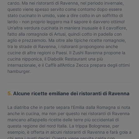
cardo. Ma nei ristoranti di Ravenna, nel periodo invernale,
questo viene spesso servito come contorno dopo essere
stato cucinato in umido, vale a dire cotto in un soffritto di
lardo - non proprio leggero ma il sapore è davvero ottimo!
Un’altra verdura cucinata in maniera inusuale è il cavolfiore,
fatto alla romagnola di Artusi, quindi cotto in padella con
aglio e prezzemolo. Ma oltre alle tipiche ricette romagnole,
tra le strade di Ravenna, i ristoranti propongono anche
cucine di altre regioni o Paesi. Il Zushi Ravenna propone la
cucina nipponica, il Diabolik Restaurant una più
internazionale, e il Caffè all’Antica Zecca prepara degli ottimi
hamburger.
5.
Alcune ricette emiliane dei ristoranti di Ravenna
La diatriba che in parte separa l’Emilia dalla Romagna si nota
anche in cucina, ma non per questo nei ristoranti di Ravenna
mancano all’appello ricette delle terre più occidentali di
questa regione del nord Italia. La trippa Bolognese, per
esempio, è offerta in alcuni ristoranti di Ravenna e farà gola a
chi ama i gusti decisi. Questa viene servita calda con