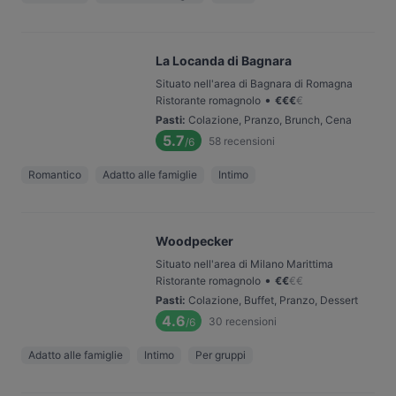
La Locanda di Bagnara
Situato nell'area di Bagnara di Romagna
•
Ristorante romagnolo
€
€
€
€
Pasti
:
Colazione, Pranzo, Brunch, Cena
5.7
58
recensioni
/6
Romantico
Adatto alle famiglie
Intimo
Woodpecker
Situato nell'area di Milano Marittima
•
Ristorante romagnolo
€
€
€
€
Pasti
:
Colazione, Buffet, Pranzo, Dessert
4.6
30
recensioni
/6
Adatto alle famiglie
Intimo
Per gruppi