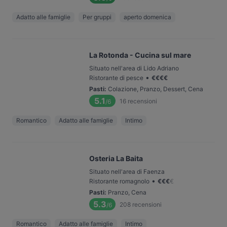
Adatto alle famiglie
Per gruppi
aperto domenica
La Rotonda - Cucina sul mare
Situato nell'area di Lido Adriano
•
Ristorante di pesce
€
€
€
€
Pasti
:
Colazione, Pranzo, Dessert, Cena
5.1
16
recensioni
/6
Romantico
Adatto alle famiglie
Intimo
Osteria La Baita
Situato nell'area di Faenza
•
Ristorante romagnolo
€
€
€
€
Pasti
:
Pranzo, Cena
5.3
208
recensioni
/6
Romantico
Adatto alle famiglie
Intimo