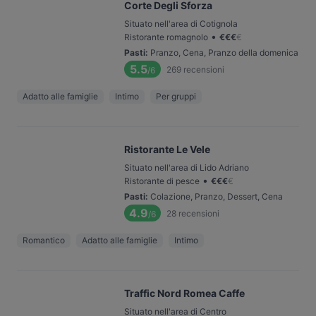
Corte Degli Sforza
Situato nell'area di Cotignola
•
Ristorante romagnolo
€
€
€
€
Pasti
:
Pranzo, Cena, Pranzo della domenica
5.5
269
recensioni
/6
Adatto alle famiglie
Intimo
Per gruppi
Ristorante Le Vele
Situato nell'area di Lido Adriano
•
Ristorante di pesce
€
€
€
€
Pasti
:
Colazione, Pranzo, Dessert, Cena
4.9
28
recensioni
/6
Romantico
Adatto alle famiglie
Intimo
Traffic Nord Romea Caffe
Situato nell'area di Centro