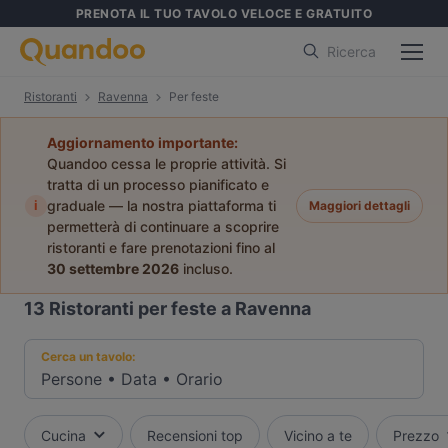
PRENOTA IL TUO TAVOLO VELOCE E GRATUITO
Ricerca
Ristoranti
Ravenna
Per feste
Aggiornamento importante:
Quandoo cessa le proprie attività. Si
tratta di un processo pianificato e
i
graduale — la nostra piattaforma ti
Maggiori dettagli
permetterà di continuare a scoprire
ristoranti e fare prenotazioni fino al
30 settembre 2026
incluso.
13
Ristoranti per feste a Ravenna
Cerca un tavolo:
Persone
•
Data
•
Orario
Cucina
Recensioni top
Vicino a te
Prezzo