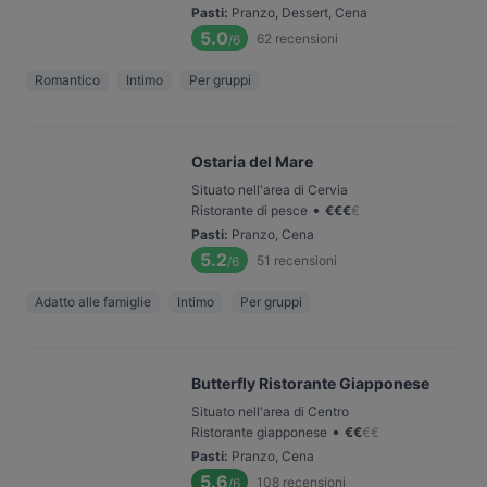
Pasti
:
Pranzo, Dessert, Cena
5.0
62
recensioni
/6
Romantico
Intimo
Per gruppi
Ostaria del Mare
Situato nell'area di Cervia
•
Ristorante di pesce
€
€
€
€
Pasti
:
Pranzo, Cena
5.2
51
recensioni
/6
Adatto alle famiglie
Intimo
Per gruppi
Butterfly Ristorante Giapponese
Situato nell'area di Centro
•
Ristorante giapponese
€
€
€
€
Pasti
:
Pranzo, Cena
5.6
108
recensioni
/6