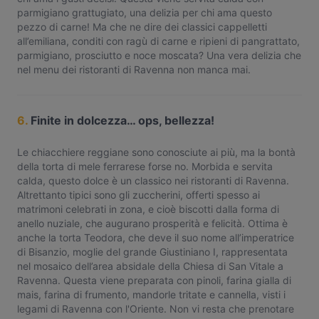
parmigiano grattugiato, una delizia per chi ama questo
pezzo di carne! Ma che ne dire dei classici cappelletti
all’emiliana, conditi con ragù di carne e ripieni di pangrattato,
parmigiano, prosciutto e noce moscata? Una vera delizia che
nel menu dei ristoranti di Ravenna non manca mai.
6.
Finite in dolcezza… ops, bellezza!
Le chiacchiere reggiane sono conosciute ai più, ma la bontà
della torta di mele ferrarese forse no. Morbida e servita
calda, questo dolce è un classico nei ristoranti di Ravenna.
Altrettanto tipici sono gli zuccherini, offerti spesso ai
matrimoni celebrati in zona, e cioè biscotti dalla forma di
anello nuziale, che augurano prosperità e felicità. Ottima è
anche la torta Teodora, che deve il suo nome all’imperatrice
di Bisanzio, moglie del grande Giustiniano I, rappresentata
nel mosaico dell’area absidale della Chiesa di San Vitale a
Ravenna. Questa viene preparata con pinoli, farina gialla di
mais, farina di frumento, mandorle tritate e cannella, visti i
legami di Ravenna con l'Oriente. Non vi resta che prenotare