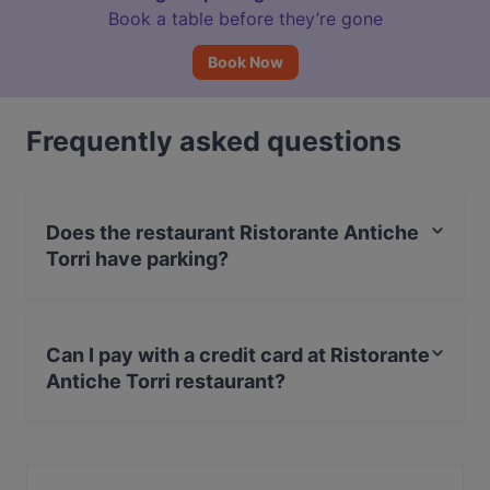
Book a table before they’re gone
Book Now
Frequently asked questions
Does the restaurant Ristorante Antiche
Torri have parking?
Yes, the restaurant Ristorante Antiche Torri has Street
Parking.
Can I pay with a credit card at Ristorante
Antiche Torri restaurant?
Yes, you can pay with Visa, MasterCard, Debit /
Maestro Card.