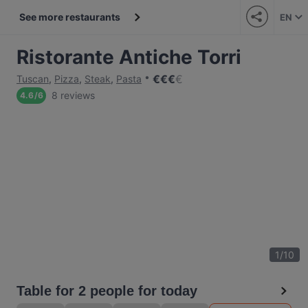
See more restaurants
EN
Ristorante Antiche Torri
€
€
€
€
Tuscan
,
Pizza
,
Steak
,
Pasta
8 reviews
4.6
/
6
1
/
10
Table for 2 people for today