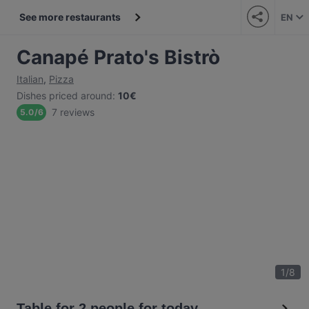
See more restaurants
EN
Canapé Prato's Bistrò
Italian
,
Pizza
Dishes priced around
:
10€
7 reviews
5.0
/
6
1
/
8
Table for 2 people for today