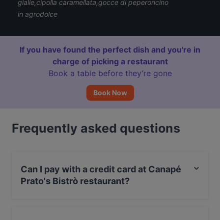
gialle,cipolla caramellata,gocce di peperoncino
in agrodolce
If you have found the perfect dish and you're in
charge of picking a restaurant
Book a table before they’re gone
Book Now
Frequently asked questions
Can I pay with a credit card at Canapé
Prato's Bistrò restaurant?
Yes, you can pay with Visa, MasterCard, Debit /
Maestro Card, Amex.