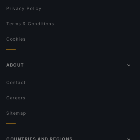
"La Dolce Vita" Ristorante - Pizzeria
Privacy Policy
Berry Cricket 2.0
South Bbq
Terms & Conditions
Cookies
ABOUT
Contact
Careers
Sitemap
COUNTRIES AND REGIONS