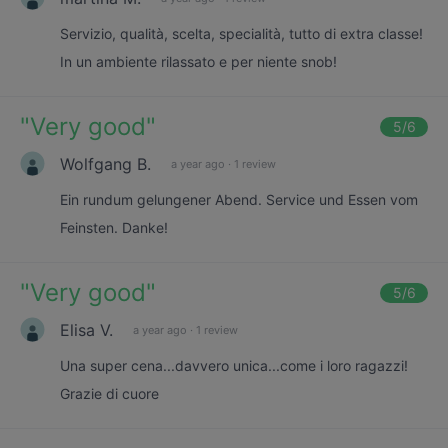
Servizio, qualità, scelta, specialità, tutto di extra classe!
In un ambiente rilassato e per niente snob!
"
Very good
"
5
/6
Wolfgang B.
a year ago
·
1 review
Ein rundum gelungener Abend. Service und Essen vom
Feinsten. Danke!
"
Very good
"
5
/6
Elisa V.
a year ago
·
1 review
Una super cena...davvero unica...come i loro ragazzi!
Grazie di cuore