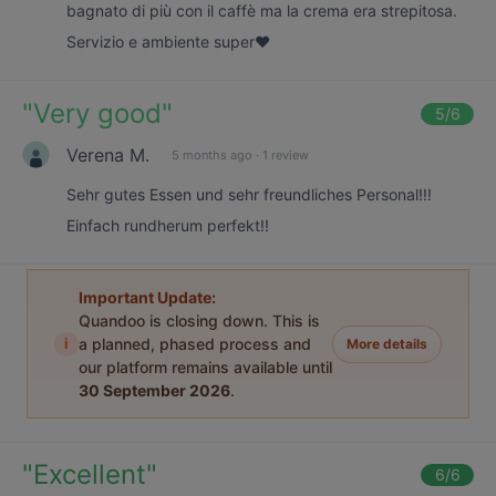
bagnato di più con il caffè ma la crema era strepitosa.
Servizio e ambiente super❤️
"
Very good
"
5
/6
Verena M.
5 months ago
·
1 review
Sehr gutes Essen und sehr freundliches Personal!!!
Einfach rundherum perfekt!!
Important Update:
Quandoo is closing down. This is
i
a planned, phased process and
More details
our platform remains available until
30 September 2026
.
"
Excellent
"
6
/6