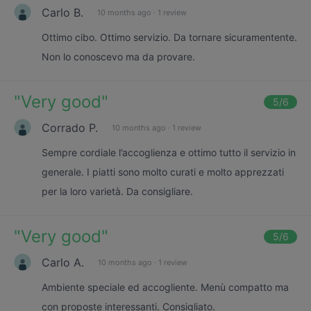
Carlo B.
10 months ago
·
1 review
Ottimo cibo. Ottimo servizio. Da tornare sicuramentente.
Non lo conoscevo ma da provare.
"
Very good
"
5
/6
Corrado P.
10 months ago
·
1 review
Sempre cordiale l’accoglienza e ottimo tutto il servizio in
generale. I piatti sono molto curati e molto apprezzati
per la loro varietà. Da consigliare.
"
Very good
"
5
/6
Carlo A.
10 months ago
·
1 review
Ambiente speciale ed accogliente. Menù compatto ma
con proposte interessanti. Consigliato.