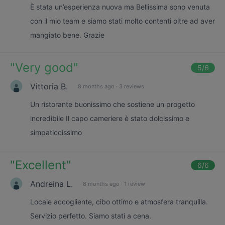
È stata un’esperienza nuova ma Bellissima sono venuta
con il mio team e siamo stati molto contenti oltre ad aver
mangiato bene. Grazie
"
Very good
"
5
/6
Vittoria B.
8 months ago
·
3 reviews
Un ristorante buonissimo che sostiene un progetto
incredibile Il capo cameriere è stato dolcissimo e
simpaticcissimo
"
Excellent
"
6
/6
Andreina L.
8 months ago
·
1 review
Locale accogliente, cibo ottimo e atmosfera tranquilla.
Servizio perfetto. Siamo stati a cena.