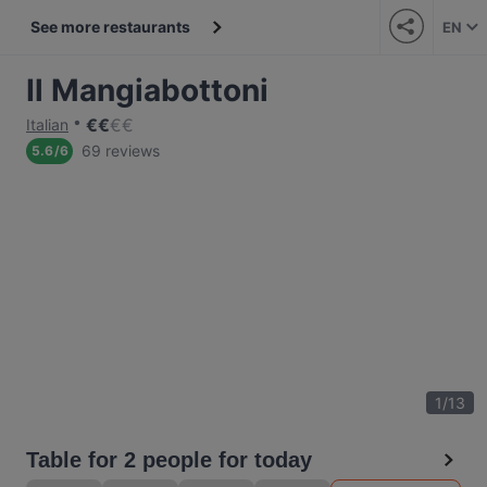
See more restaurants
EN
Il Mangiabottoni
€
€
€
€
Italian
69 reviews
5.6
/
6
1
/
13
Table for 2 people for today