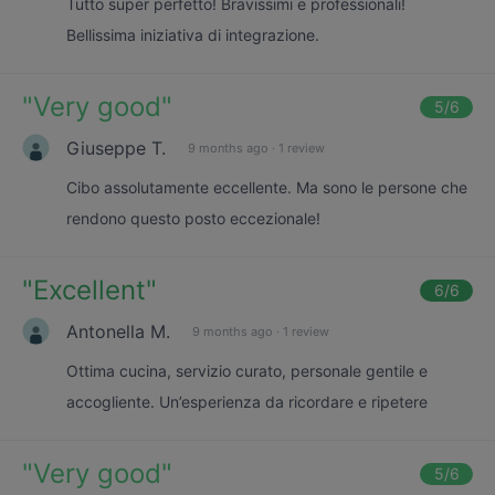
Tutto super perfetto! Bravissimi e professionali!
Bellissima iniziativa di integrazione.
"
Very good
"
5
/6
Giuseppe T.
9 months ago
·
1 review
Cibo assolutamente eccellente. Ma sono le persone che
rendono questo posto eccezionale!
"
Excellent
"
6
/6
Antonella M.
9 months ago
·
1 review
Ottima cucina, servizio curato, personale gentile e
accogliente. Un’esperienza da ricordare e ripetere
"
Very good
"
5
/6