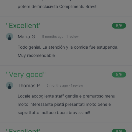
potere dell'inclusività Complimenti. Bravi!!
"
Excellent
"
6
/6
Maria G.
5 months ago
·
1 review
Todo genial. La atención y la comida fue estupenda.
Muy recomendable
"
Very good
"
5
/6
Thomas P.
5 months ago
·
1 review
Locale accogliente staff gentile e premuroso menu
molto interessante piatti presentati molto bene e
soprattutto moltooo buoni bravissimi!!
"
Excellent
"
6
/6