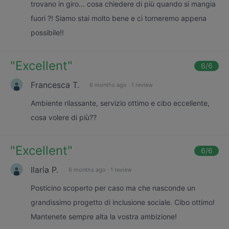
trovano in giro... cosa chiedere di più quando si mangia
fuori ?! Siamo stai molto bene e ci torneremo appena
possibile!!
"
Excellent
"
6
/6
Francesca T.
6 months ago
·
1 review
Ambiente rilassante, servizio ottimo e cibo eccellente,
cosa volere di più??
"
Excellent
"
6
/6
Ilaria P.
6 months ago
·
1 review
Posticino scoperto per caso ma che nasconde un
grandissimo progetto di inclusione sociale. Cibo ottimo!
Mantenete sempre alta la vostra ambizione!