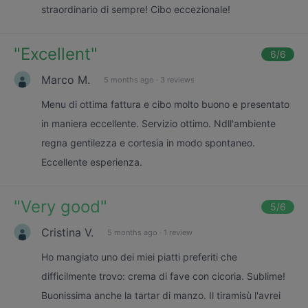
straordinario di sempre! Cibo eccezionale!
"
Excellent
"
6
/6
Marco M.
5 months ago
·
3 reviews
Menu di ottima fattura e cibo molto buono e presentato
in maniera eccellente. Servizio ottimo. Ndll'ambiente
regna gentilezza e cortesia in modo spontaneo.
Eccellente esperienza.
"
Very good
"
5
/6
Cristina V.
5 months ago
·
1 review
Ho mangiato uno dei miei piatti preferiti che
difficilmente trovo: crema di fave con cicoria. Sublime!
Buonissima anche la tartar di manzo. Il tiramisù l'avrei