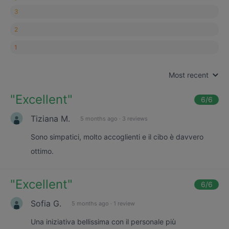
3
2
1
Most recent
"
Excellent
"
6
/6
Tiziana M.
5 months ago
·
3 reviews
Sono simpatici, molto accoglienti e il cibo è davvero
ottimo.
"
Excellent
"
6
/6
Sofia G.
5 months ago
·
1 review
Una iniziativa bellissima con il personale più