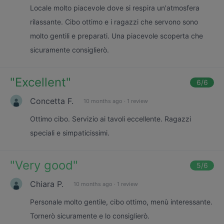
Locale molto piacevole dove si respira un'atmosfera
rilassante. Cibo ottimo e i ragazzi che servono sono
molto gentili e preparati. Una piacevole scoperta che
sicuramente consiglierò.
"
Excellent
"
6
/6
Concetta F.
10 months ago
·
1 review
Ottimo cibo. Servizio ai tavoli eccellente. Ragazzi
speciali e simpaticissimi.
"
Very good
"
5
/6
Chiara P.
10 months ago
·
1 review
Personale molto gentile, cibo ottimo, menù interessante.
Tornerò sicuramente e lo consiglierò.