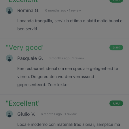
Romina G.
6 months ago
·
1 review
Locanda tranquilla, servizio ottimo e piatti molto buoni e
ben serviti
"
Very good
"
5
/6
Pasquale G.
6 months ago
·
1 review
Een restaurant ideaal om een speciale gelegenheid te
vieren. De gerechten worden verrassend
gepresenteerd. Zeer lekker
"
Excellent
"
6
/6
Giulio V.
6 months ago
·
1 review
Locale moderno con materiali tradizionali, semplice ma