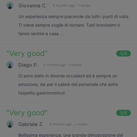
Giovanna C.
5 months ago
·
1 review
Un esperienza sempre piacevole da tutti i punti di vista.
Ti viene sempre voglia di tornare. Tutti bravissimi ti
fanno sentire a casa ...
"
Very good
"
5
/6
Diego P.
5 months ago
·
1 review
Ci sono stato in diverse occasioni ed è sempre un
emozione, sia per il calore del personale che sotto
l’aspetto gastronomico!
"
Very good
"
5
/6
Gabriele Z.
5 months ago
·
1 review
Bellissima esperienza, una grande dimostrazione del