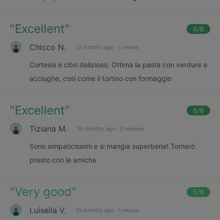
"
Excellent
"
6
/6
Chicco N.
10 months ago
·
1 review
Cortesia e cibo delizioso. Ottima la pasta con verdure e
acciughe, così come il tortino con formaggio
"
Excellent
"
6
/6
Tiziana M.
10 months ago
·
3 reviews
Sono simpaticissimi e si mangia superbene! Tornerò
presto con le amiche
"
Very good
"
5
/6
Luisella V.
10 months ago
·
1 review