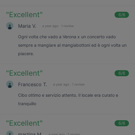
"
Excellent
"
6
/6
Maria V.
a year ago
·
1 review
Ogni volta che vado a Verona x un concerto vado
sempre a mangiare al mangiabottoni ed è ogni volta un
piacere.
"
Excellent
"
6
/6
Francesco T.
a year ago
·
1 review
Cibo ottimo e servizio attento. Il locale era curato e
tranquillo
"
Excellent
"
6
/6
martina M.
a year ago
·
1 review