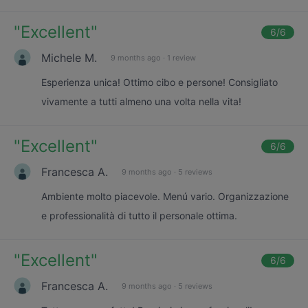
"
Excellent
"
6
/6
Michele M.
9 months ago
·
1 review
Esperienza unica! Ottimo cibo e persone! Consigliato
vivamente a tutti almeno una volta nella vita!
"
Excellent
"
6
/6
Francesca A.
9 months ago
·
5 reviews
Ambiente molto piacevole. Menú vario. Organizzazione
e professionalità di tutto il personale ottima.
"
Excellent
"
6
/6
Francesca A.
9 months ago
·
5 reviews