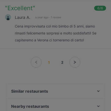
"
Excellent
"
6
/6
Laura A.
a year ago
·
1 review
Cena improvvisata col mio bimbo di 5 anni, siamo
rimasti felicemente sorpresi e molto soddisfatti! Se
capiteremo a Verona ci torneremo di certo!
1
2
Similar restaurants
Ravioleria Amo Dim Sum
Bottega & Tavola di Corte Palazzina
Nearby restaurants