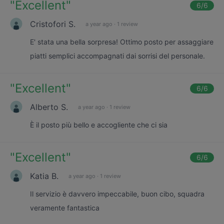
"
Excellent
"
6
/6
Cristofori S.
a year ago
·
1 review
E' stata una bella sorpresa! Ottimo posto per assaggiare
piatti semplici accompagnati dai sorrisi del personale.
"
Excellent
"
6
/6
Alberto S.
a year ago
·
1 review
È il posto più bello e accogliente che ci sia
"
Excellent
"
6
/6
Katia B.
a year ago
·
1 review
Il servizio è davvero impeccabile, buon cibo, squadra
veramente fantastica