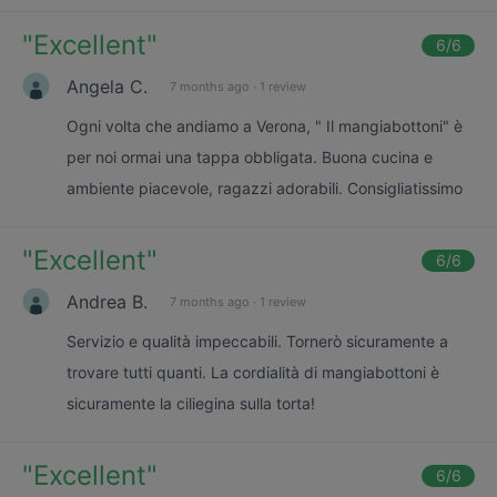
"
Excellent
"
6
/6
Angela C.
7 months ago
·
1 review
Ogni volta che andiamo a Verona, " Il mangiabottoni" è
per noi ormai una tappa obbligata. Buona cucina e
ambiente piacevole, ragazzi adorabili. Consigliatissimo
"
Excellent
"
6
/6
Andrea B.
7 months ago
·
1 review
Servizio e qualità impeccabili. Tornerò sicuramente a
trovare tutti quanti. La cordialità di mangiabottoni è
sicuramente la ciliegina sulla torta!
"
Excellent
"
6
/6