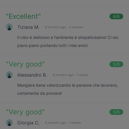
"
Excellent
"
6
/6
Tiziana M.
8 months ago
·
3 reviews
Il cibo è delizioso e l'ambiente è simpaticissimo! Ci sto
piano piano portando tutti i miei amici
"
Very good
"
5
/6
Alessandro B.
8 months ago
·
1 review
Mangiare bene valorizzando le persone che lavorano,
certamente da provare!
"
Very good
"
5
/6
Giorgia C.
8 months ago
·
1 review