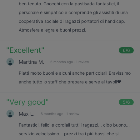
ben tenuto. Gnocchi con la pastisada fantastici, il
personale è simpatico e comprende gli assistiti di una
cooperativa sociale di ragazzi portatori di handicap.
Atmosfera allegra e buoni prezzi.
"
Excellent
"
6
/6
Martina M.
6 months ago
·
1 review
Piatti molto buoni e alcuni anche particolari! Bravissimo
anche tutto lo staff che prepara e serve ai tavoli❤️
"
Very good
"
5
/6
Max L.
6 months ago
·
1 review
Fantastici, felici e cordiali tutti i ragazzi... cibo buono...
servizio velocissimo... prezzi tra i più bassi che si