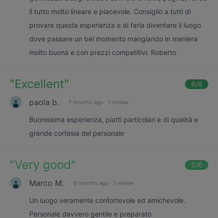
il tutto molto lineare e piacevole. Consiglio a tutti di
provare questa esperienza e di farla diventare il luogo
dove passare un bel momento mangiando in maniera
molto buona e con prezzi competitivi. Roberto
"
Excellent
"
6
/6
paola b.
7 months ago
·
1 review
Buonissima esperienza, piatti particolari e di qualità e
grande cortesia del personale
"
Very good
"
5
/6
Marco M.
8 months ago
·
1 review
Un luogo veramente confortevole ed amichevole.
Personale davvero gentile e preparato