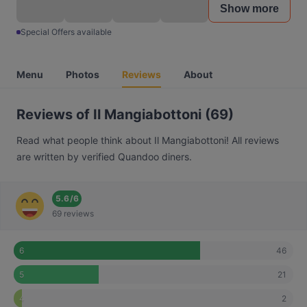
Show more
Special Offers available
Menu
Photos
Reviews
About
Reviews of Il Mangiabottoni (69)
Read what people think about Il Mangiabottoni! All reviews
are written by verified Quandoo diners.
5.6
/
6
69 reviews
46
6
21
5
2
4