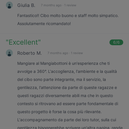
Giulia B.
7 months ago
·
1 review
Fantastico!! Cibo molto buono e staff molto simpatico.
Assolutamente ricomandato!
"
Excellent
"
6
/6
Roberto M.
7 months ago
·
1 review
Mangiare al Mangiabottoni è un'esperienza che ti
avvolge a 360°. L'accoglienza, l'ambiente e la qualità
del cibo sono parte integrante, ma il servizio, la
gentilezza, l'attenzione da parte di queste ragazze e
questi ragazzi diversamente abili ma che in questo
contesto si ritrovano ad essere parte fondamentale di
questo progetto è forse la cosa più rilevante.
L'accompagnamento da parte dei loro tutor, sulla cui
gentilezza bisognerebbe scrivere un'altra pagina, rende