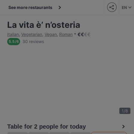
See more restaurants
EN
La vita è’ n’osteria
€
€
€
€
Italian
,
Vegetarian
,
Vegan
,
Roman
30 reviews
5.5
/
6
1
/
8
Table for 2 people for today