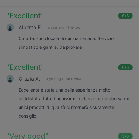
"
Excellent
"
6
/6
Alberto F.
a year ago
·
1 review
Caratteristico locale di cucina romana. Servizio
simpatico e gantile. Da provare
"
Excellent
"
6
/6
Grazia A.
a year ago
·
39 reviews
Eccellente è stata una bella esperienza molto
soddisfatta tutto buonissimo pietanze particolari sapori
unici prodotti di qualità ci ritornerò sicuramente
consiglio!
"
Very good
"
5
/6