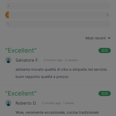
3
1
2
1
Most recent
"
Excellent
"
6
/6
Salvatore F.
4 months ago
·
2 reviews
abbiamo trovato qualità di cibo e simpatia nel servizio.
buon rapporto qualità e prezzo
"
Excellent
"
6
/6
Roberto D.
5 months ago
·
1 review
Wow, veramente eccezionale, cucina tradizionale