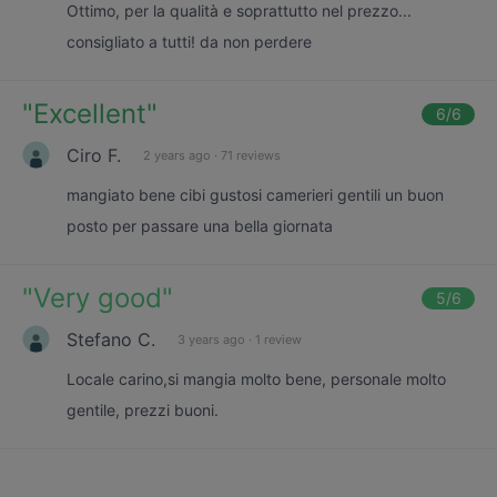
Ottimo, per la qualità e soprattutto nel prezzo...
consigliato a tutti! da non perdere
"
Excellent
"
6
/6
Ciro F.
2 years ago
·
71 reviews
mangiato bene cibi gustosi camerieri gentili un buon
posto per passare una bella giornata
"
Very good
"
5
/6
Stefano C.
3 years ago
·
1 review
Locale carino,si mangia molto bene, personale molto
gentile, prezzi buoni.