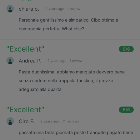
chiara o.
2 years ago
·
1 review
Personale gentilissimo e simpatico. Cibo ottimo e
compagnia perfetta. What else?
"
Excellent
"
6
/6
Andrea P.
2 years ago
·
1 review
Pasta buonissima, abbiamo mangiato davvero bene
senza cadere nella trappola turistica, il prezzo
adeguato alla qualità
"
Excellent
"
6
/6
Ciro F.
2 years ago
·
71 reviews
passata una bella giornata posto tranquillo pagato bene