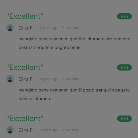
"
Excellent
"
6
/6
Ciro F.
2 years ago
·
71 reviews
mangiato bene camerieri gentili ci ritornero sicuramente
posto tranquillo e pagato bene
"
Excellent
"
6
/6
Ciro F.
2 years ago
·
71 reviews
mangiato bene camerieri gentili posto tranquillo pagato
bene ci ritornero
"
Excellent
"
6
/6
Ciro F.
2 years ago
·
71 reviews