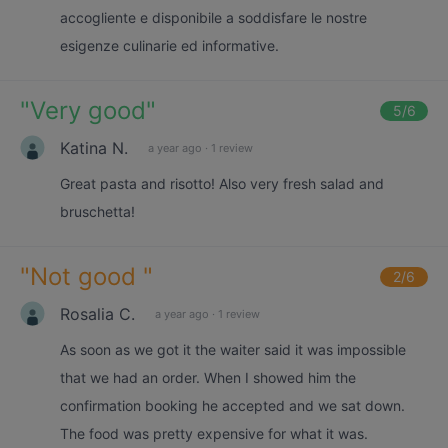
accogliente e disponibile a soddisfare le nostre
esigenze culinarie ed informative.
"
Very good
"
5
/6
Katina N.
a year ago
·
1 review
Great pasta and risotto! Also very fresh salad and
bruschetta!
"
Not good
"
2
/6
Rosalia C.
a year ago
·
1 review
As soon as we got it the waiter said it was impossible
that we had an order. When I showed him the
confirmation booking he accepted and we sat down.
The food was pretty expensive for what it was.