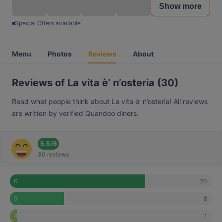
Show more
Special Offers available
Menu
Photos
Reviews
About
Reviews of La vita è’ n’osteria (30)
Read what people think about La vita è’ n’osteria! All reviews
are written by verified Quandoo diners.
5.5
/
6
30 reviews
20
6
8
5
1
4