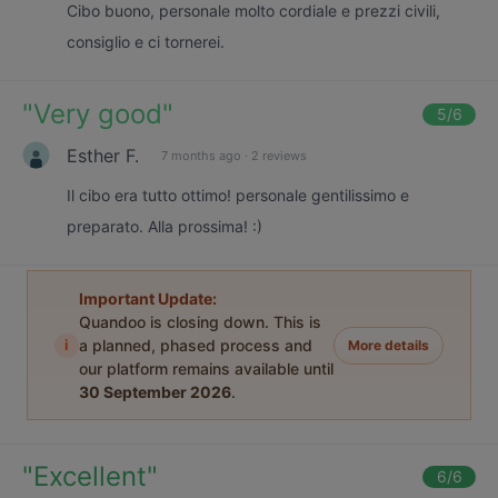
Cibo buono, personale molto cordiale e prezzi civili,
consiglio e ci tornerei.
"
Very good
"
5
/6
Esther F.
7 months ago
·
2 reviews
Il cibo era tutto ottimo! personale gentilissimo e
preparato. Alla prossima! :)
Important Update:
Quandoo is closing down. This is
i
a planned, phased process and
More details
our platform remains available until
30 September 2026
.
"
Excellent
"
6
/6