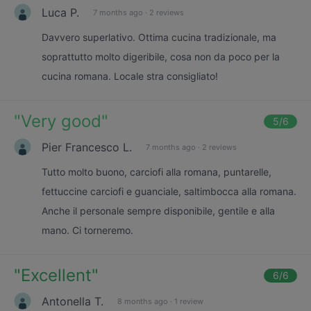
Luca P.
7 months ago
·
2 reviews
Davvero superlativo. Ottima cucina tradizionale, ma
soprattutto molto digeribile, cosa non da poco per la
cucina romana. Locale stra consigliato!
"
Very good
"
5
/6
Pier Francesco L.
7 months ago
·
2 reviews
Tutto molto buono, carciofi alla romana, puntarelle,
fettuccine carciofi e guanciale, saltimbocca alla romana.
Anche il personale sempre disponibile, gentile e alla
mano. Ci torneremo.
"
Excellent
"
6
/6
Antonella T.
8 months ago
·
1 review