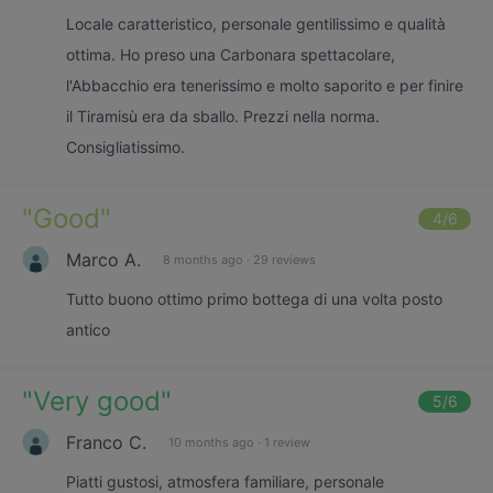
Locale caratteristico, personale gentilissimo e qualità
ottima. Ho preso una Carbonara spettacolare,
l'Abbacchio era tenerissimo e molto saporito e per finire
il Tiramisù era da sballo. Prezzi nella norma.
Consigliatissimo.
"
Good
"
4
/6
Marco A.
8 months ago
·
29 reviews
Tutto buono ottimo primo bottega di una volta posto
antico
"
Very good
"
5
/6
Franco C.
10 months ago
·
1 review
Piatti gustosi, atmosfera familiare, personale