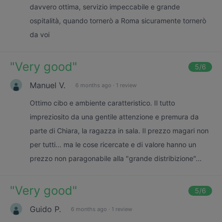
davvero ottima, servizio impeccabile e grande
ospitalità, quando tornerò a Roma sicuramente tornerò
da voi
"
Very good
"
5
/6
Manuel V.
6 months ago
·
1 review
Ottimo cibo e ambiente caratteristico. Il tutto
impreziosito da una gentile attenzione e premura da
parte di Chiara, la ragazza in sala. Il prezzo magari non
per tutti... ma le cose ricercate e di valore hanno un
prezzo non paragonabile alla "grande distribizione"...
"
Very good
"
5
/6
Guido P.
6 months ago
·
1 review