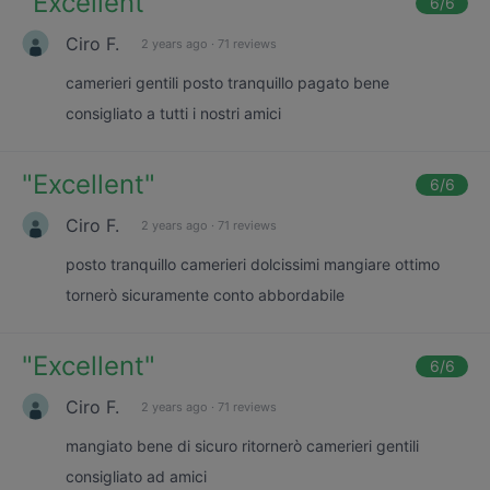
"
Excellent
"
6
/6
Ciro F.
2 years ago
·
71 reviews
camerieri gentili posto tranquillo pagato bene
consigliato a tutti i nostri amici
"
Excellent
"
6
/6
Ciro F.
2 years ago
·
71 reviews
posto tranquillo camerieri dolcissimi mangiare ottimo
tornerò sicuramente conto abbordabile
"
Excellent
"
6
/6
Ciro F.
2 years ago
·
71 reviews
mangiato bene di sicuro ritornerò camerieri gentili
consigliato ad amici