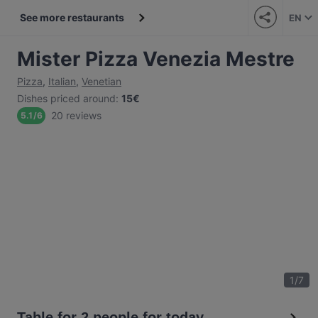
See more restaurants
EN
Mister Pizza Venezia Mestre
Pizza
,
Italian
,
Venetian
Dishes priced around
:
15€
20 reviews
5.1
/
6
1
/
7
Table for 2 people for today