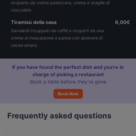
ricoperto da crema pasticcera, crema e scaglie di
cioccolato
Tiramisù della casa
6,00€
Savoiardi inzuppati nel caffè e ricoperti da una
crema al mascarpone e panna con spolvera di
cacao amaro.
If you have found the perfect dish and you're in
charge of picking a restaurant
Book a table before they’re gone
Book Now
Frequently asked questions