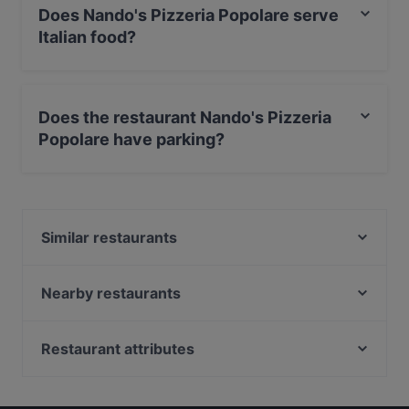
Does Nando's Pizzeria Popolare serve
Italian food?
Yes, the restaurant Nando's Pizzeria Popolare serves
Italian food and also serves Pizza food.
Does the restaurant Nando's Pizzeria
Popolare have parking?
Yes, the restaurant Nando's Pizzeria Popolare has
Street Parking.
Similar restaurants
Ristorante Greco Sirtakis Latina
Sapore Latina
Nearby restaurants
Vajolet
Ristorante Il Grecale
Ristorante Latina SIGH
Ristorante Boccuccia
Restaurant attributes
SupaRamen
Genkai Ristorante Giapponese Anzio
Restaurants For Groups in Latina
L’ Euro & gluten free
MANZO KING
Restaurants For A Party in Latina