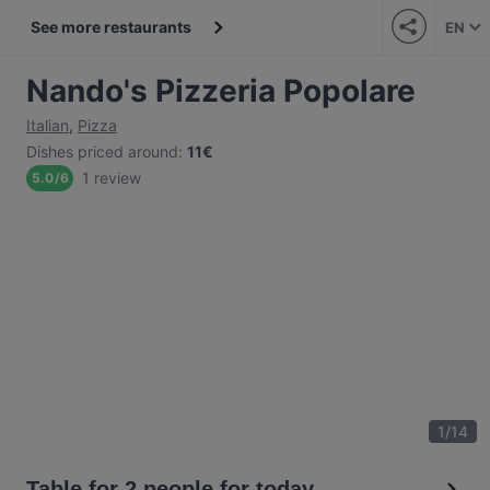
See more restaurants
EN
Nando's Pizzeria Popolare
Italian
,
Pizza
Dishes priced around
:
11€
1 review
5.0
/
6
1
/
14
Table for 2 people for today