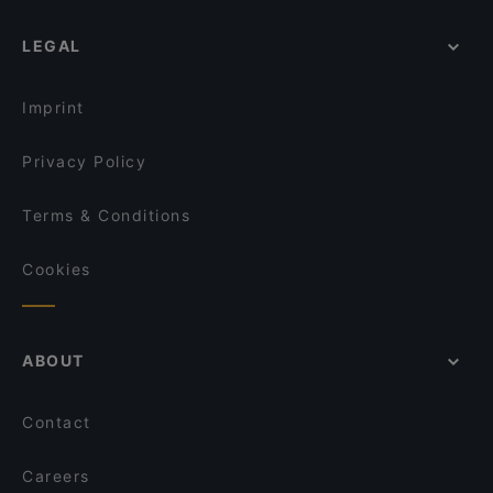
Amor restaurant cocktail bar
Kid-friendly Restaurants in Latina
Tod
LEGAL
Restaurants For Business Lunch in Latina
L’Angolo DiVino
Casual Restaurants in Latina
MERAGRIGLIA | carne e cucina
Imprint
Privacy Policy
Terms & Conditions
Cookies
ABOUT
Contact
Careers