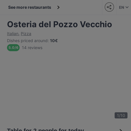
See more restaurants
EN
Osteria del Pozzo Vecchio
Italian
,
Pizza
Dishes priced around
:
10€
14 reviews
5.0
/
6
1
/
10
Table for 2 people for today