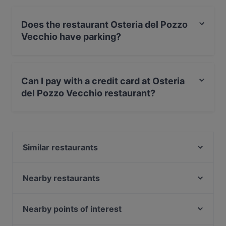
Does the restaurant Osteria del Pozzo
Vecchio have parking?
Yes, the restaurant Osteria del Pozzo Vecchio has
Street Parking.
Can I pay with a credit card at Osteria
del Pozzo Vecchio restaurant?
Yes, you can pay with Visa, MasterCard, Debit /
Maestro Card, Amex.
Similar restaurants
Il Frantoio Lizzanello
Tenuta Manca
Nearby restaurants
Jackson a-typical trattoria and pizzeria
DB10 Risto Pub
Small Cucina And More
Osteria della Divina Provvidenza
Nearby points of interest
Estia Restaurant
Arrosteria dell'Itria
Museo di Santa Maria Novella, Florence