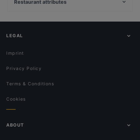
Restaurant attributes
DaZero Torino
Trattoria Torino
El Crab Bistrot
Family-friendly Restaurants in Turin
Barbasel 2.0
Puntosette
Casual Restaurants in Turin
Pollastrini dal 1911 Trattoria di Mare
Ristorante Sindbad HALAL
Romantic Restaurants in Turin
il Signor Panino
Gioia Locanda & Lounge Bar - Ristorante Torino
LEGAL
Restaurants For Business Lunch in Turin
Trattoria Cantine Barbaroux
Forno Ricca Quadrilatero
Restaurants For Groups in Turin
LING HOTPOT&BBQ
Pizzeria Starita Torino
Imprint
Xian 西安 torino
Daiichi
Privacy Policy
Terms & Conditions
Cookies
ABOUT