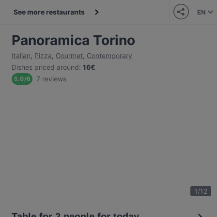
See more restaurants
EN
Panoramica Torino
Italian
,
Pizza
,
Gourmet
,
Contemporary
Dishes priced around
:
16€
7 reviews
5.0
/
6
1
/
12
Table for 2 people for today