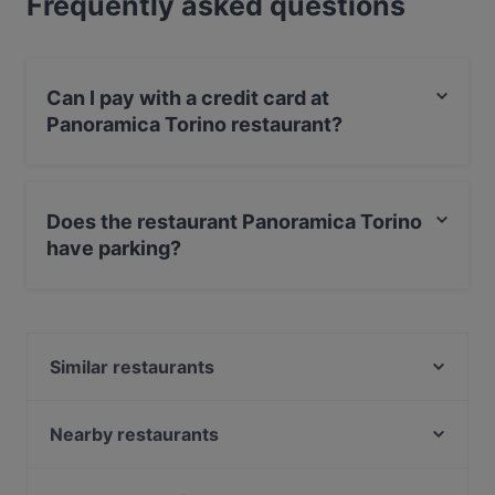
Frequently asked questions
Can I pay with a credit card at
Panoramica Torino restaurant?
Yes, you can pay with Visa, MasterCard, Debit /
Maestro Card.
Does the restaurant Panoramica Torino
have parking?
Yes, the restaurant Panoramica Torino has Street
Parking.
Similar restaurants
Da Pecchia Pizza e Sfizi Napoletani
T Bone Station - Torino
Nearby restaurants
L'Assommoir Restaurant Bistrot
HiMi ristorante cinese 嗨米 a Torino
La Piola