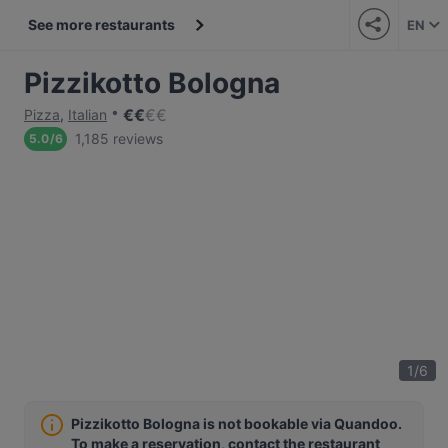
See more restaurants
EN
Pizzikotto Bologna
€
€
€
€
Pizza
,
Italian
1,185 reviews
5.0
/
6
1
/
6
Pizzikotto Bologna is not bookable via Quandoo.
To make a reservation, contact the restaurant