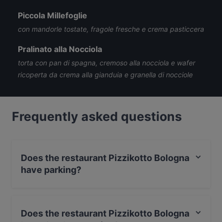
Piccola Millefoglie
con mandorle tostate, fragole fresche e crema pasticcera
Pralinato alla Nocciola
torta con pan di spagna, cremoso alla nocciola e wafer
ricoperta da crema alla gianduia e granella di nocciole
Frequently asked questions
Does the restaurant Pizzikotto Bologna
have parking?
Yes, the restaurant Pizzikotto Bologna has Street
Parking.
Does the restaurant Pizzikotto Bologna