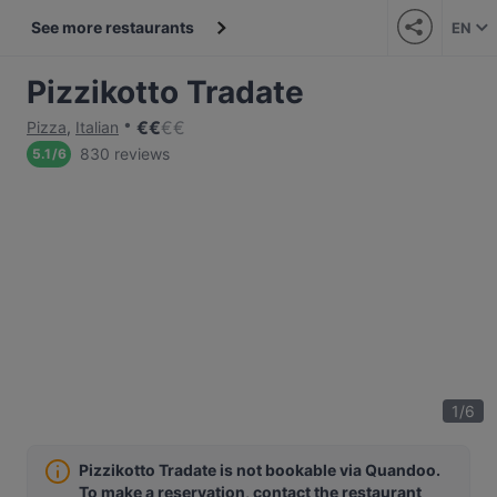
See more restaurants
EN
Pizzikotto Tradate
€
€
€
€
Pizza
,
Italian
830 reviews
5.1
/
6
1
/
6
Pizzikotto Tradate is not bookable via Quandoo.
To make a reservation, contact the restaurant