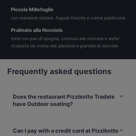
Piccola Millefoglie
con mandorle tostate, fragole fresche e crema pasticcera
Pralinato alla Nocciola
torta con pan di spagna, cremoso alla nocciola e wafer
ricoperta da crema alla gianduia e granella di nocciole
Frequently asked questions
Does the restaurant Pizzikotto Tradate
have Outdoor seating?
No, the restaurant Pizzikotto Tradate has no Outdoor
seating.
Can I pay with a credit card at Pizzikotto