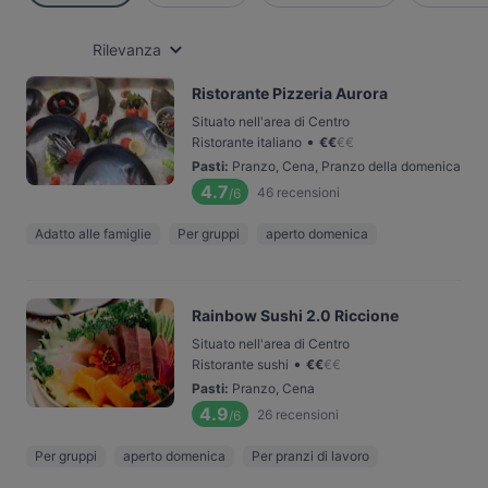
Rilevanza
Ristorante Pizzeria Aurora
Situato nell'area di Centro
•
Ristorante italiano
€
€
€
€
Pasti
:
Pranzo, Cena, Pranzo della domenica
4.7
46
recensioni
/6
Adatto alle famiglie
Per gruppi
aperto domenica
Rainbow Sushi 2.0 Riccione
Situato nell'area di Centro
•
Ristorante sushi
€
€
€
€
Pasti
:
Pranzo, Cena
4.9
26
recensioni
/6
Per gruppi
aperto domenica
Per pranzi di lavoro