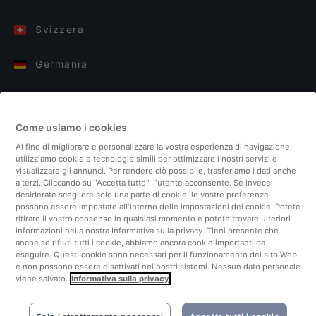
Svizzera
Germania
Italia
Come usiamo i cookies
Finlandia
Al fine di migliorare e personalizzare la vostra esperienza di navigazione,
utilizziamo cookie e tecnologie simili per ottimizzare i nostri servizi e
Regno Unito
visualizzare gli annunci. Per rendere ciò possibile, trasferiamo i dati anche
a terzi. Cliccando su "Accetta tutto", l'utente acconsente. Se invece
desiderate scegliere solo una parte di cookie, le vostre preferenze
Turchia
possono essere impostate all'interno delle impostazioni dei cookie. Potete
ritirare il vostro consenso in qualsiasi momento e potete trovare ulteriori
informazioni nella nostra Informativa sulla privacy. Tieni presente che
Paesi Bassi
anche se rifiuti tutti i cookie, abbiamo ancora cookie importanti da
eseguire. Questi cookie sono necessari per il funzionamento del sito Web
e non possono essere disattivati ​​nei nostri sistemi. Nessun dato personale
Singapore
viene salvato.
Informativa sulla privacy