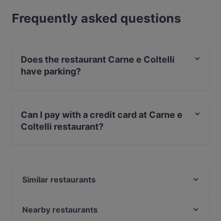
Frequently asked questions
Does the restaurant Carne e Coltelli
have parking?
Yes, the restaurant Carne e Coltelli has Street Parking.
Can I pay with a credit card at Carne e
Coltelli restaurant?
Yes, you can pay with Visa, MasterCard, Debit /
Maestro Card.
Similar restaurants
Vela Latina
Rosso Corallo
Nearby restaurants