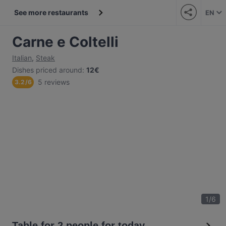
See more restaurants
EN
Carne e Coltelli
Italian
,
Steak
Dishes priced around
:
12€
5 reviews
3.2
/
6
1
/
6
Table for 2 people for today