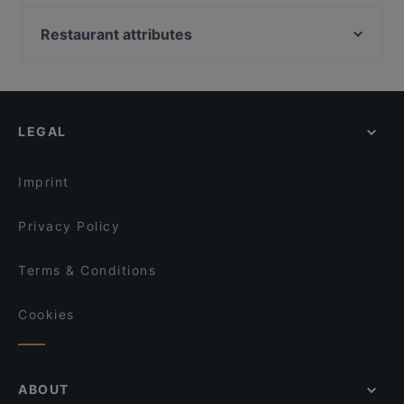
Sfizi di Mare
La Locanda Fiumicino
L'Angolo delle Meduse Il Ristorantino
Sushiye 2
Restaurant attributes
Ristorante al porto Il Confine
Paja & Fieno
Family-friendly Restaurants in Rome
Zi Catarì Ristorante Pizzeria
L'altro Cereale
Casual Restaurants in Rome
La Giò Music Restaurant
Negus Pizza
Romantic Restaurants in Rome
Il Ristorante Dar Palla
Nabu
LEGAL
Restaurants With Wifi in Rome
Mare Magnum
Le Nasse Lab - Ristorante di pesce e sushi
Dog-friendly Restaurants in Rome
Seconda Riva
Gandhi - Ristorante Indiano
Imprint
Ristorante Indiano OM
Goodfood - Food Shop - Bistrot
Privacy Policy
Terms & Conditions
Cookies
ABOUT