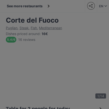
See more restaurants
EN
Corte del Fuoco
Puglian
,
Steak
,
Fish
,
Mediterranean
Dishes priced around
:
16€
16 reviews
5.4
/
6
1
/
14
Table for 2 people for today