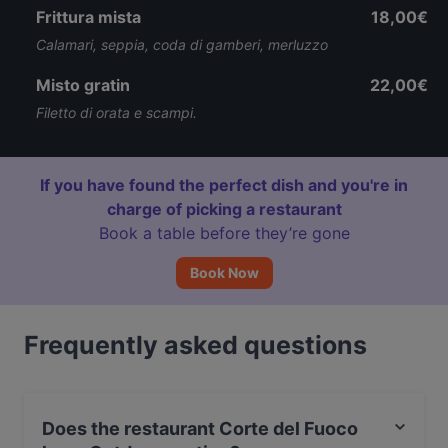
Frittura mista
18,00€
Calamari, seppia, coda di gamberi, merluzzo
Misto gratin
22,00€
Filetto di orata e scampi.
If you have found the perfect dish and you're in
charge of picking a restaurant
Book a table before they’re gone
Book Now
Frequently asked questions
Does the restaurant Corte del Fuoco