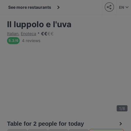
See more restaurants
EN
Il luppolo e l'uva
€
€
€
€
Italian
,
Enoteca
4 reviews
5.3
/
6
1
/
8
Table for 2 people for today