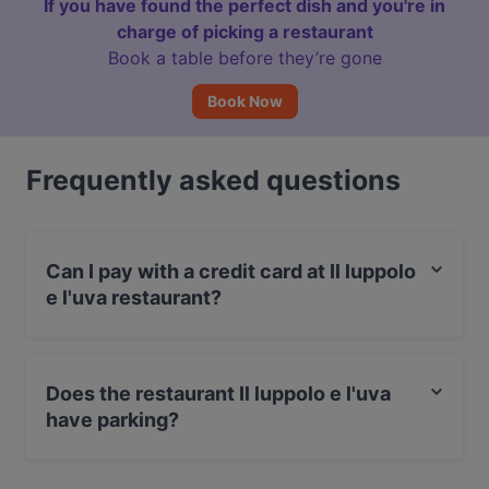
If you have found the perfect dish and you're in
charge of picking a restaurant
Book a table before they’re gone
Book Now
Frequently asked questions
Can I pay with a credit card at Il luppolo
e l'uva restaurant?
Yes, you can pay with Visa, MasterCard, Debit /
Maestro Card, Contactless payment, Amex.
Does the restaurant Il luppolo e l'uva
have parking?
Yes, the restaurant Il luppolo e l'uva has Street Parking.