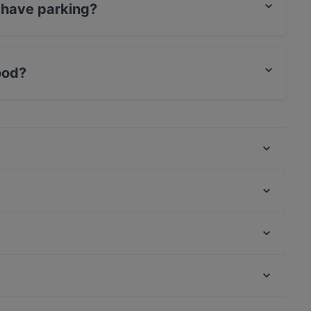
 have parking?
Parking.
ood?
ian food.
Ristorante Thai Seangkan
Ristorante Apollonia
Porto Alegre
Osteria Dogana Vecia
Bottega & Tavola di Corte Palazzina
Cooking Con Amore
Osteria Miola
Tabulè
San Tomà, Venice
Benda
Casa di Carlo Goldoni, Venice
da Ciro Leone 1924
Casual Restaurants in Verona