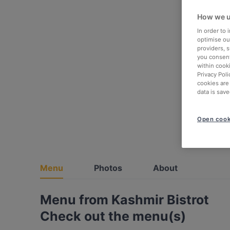
How we u
In order to
optimise our
providers, 
you consent
within cook
Privacy Poli
cookies are
data is save
Open cook
Menu
Photos
About
Menu from Kashmir Bistrot
Check out the menu(s)