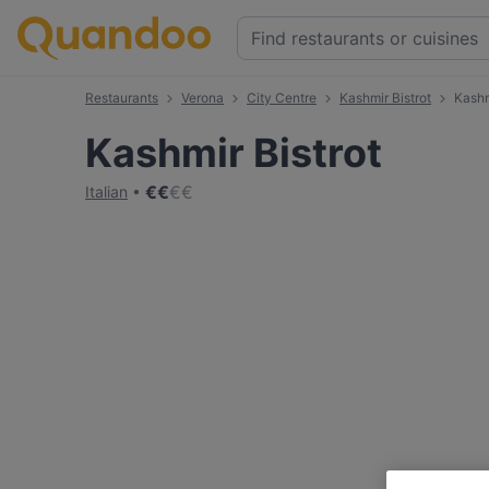
Restaurants
Verona
City Centre
Kashmir Bistrot
Kashm
Kashmir Bistrot
€
€
€
€
Italian