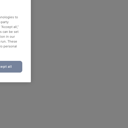
hnologies to
-party
“Accept all,”
es can be set
ion in our
o run. These
No personal
ept all