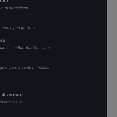
duta
uta di parmigiano.
mberi e pan grattato.
ero
guarniti con Burrata Affumicata
go di porri e gamberi freschi.
 di verdure
 irresistibile!