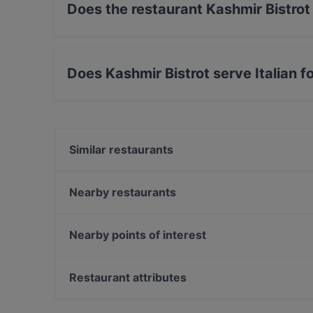
Does the restaurant Kashmir Bistrot
Yes, the restaurant Kashmir Bistrot has Street 
Does Kashmir Bistrot serve Italian f
Yes, the restaurant Kashmir Bistrot serves Ital
Similar restaurants
Shah Jahan | Ristorante Indiano e Pakistano
Osteria T Gella
Nearby restaurants
Trattoria La Palma
Hosteria 17
Ristorante Daily
Ristorante Rubiani Verona
Nearby points of interest
Ravioleria Amo Dim Sum
Hosteria Moderna Verona
Palazzo Pisani Moretta, Venice
Hutong Verona
Campo San Polo, Venice
Restaurant attributes
Osteria Al Borgo
Canal Grande, Venice
Family-friendly Restaurants in Verona