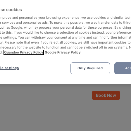
se cookies
 improve and personalise your browsing experience, we use cookies and similar tec
 services and personalise ads. To make this possible, we also transfer data to third
such as Google, who may process your personal data for these purposes. By clicking 
 to this. If you would like to choose a selection of cookies instead, your preferenc
ie settings. You can withdraw your consent at any time and can find further informat
cy. Please note that even if you reject all cookies, we still have important cookies t
 necessary for the website to function and cannot be switched off in our systems. 
d.
Quandoo Privacy Policy
Google Privacy Policy
ie settings
Only Required
Acc
See all 14 photos
Book Now