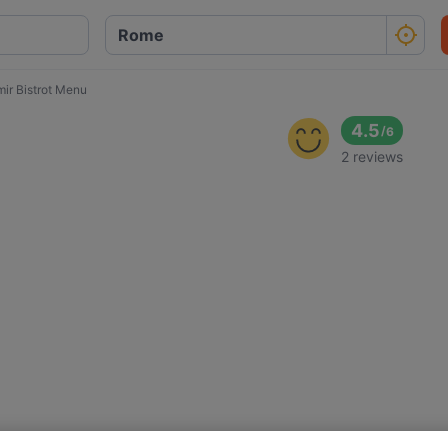
ir Bistrot Menu
4.5
/
6
2 reviews