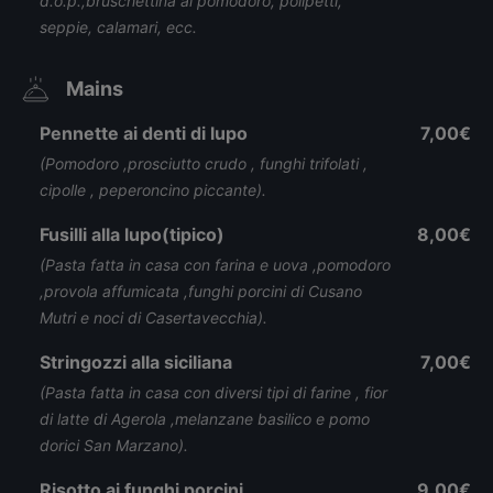
d.o.p.,bruschettina al pomodoro, polipetti,
seppie, calamari, ecc.
Mains
Pennette ai denti di lupo
7,00€
(Pomodoro ,prosciutto crudo , funghi trifolati ,
cipolle , peperoncino piccante).
Fusilli alla lupo(tipico)
8,00€
(Pasta fatta in casa con farina e uova ,pomodoro
,provola affumicata ,funghi porcini di Cusano
Mutri e noci di Casertavecchia).
Stringozzi alla siciliana
7,00€
(Pasta fatta in casa con diversi tipi di farine , fior
di latte di Agerola ,melanzane basilico e pomo
dorici San Marzano).
Risotto ai funghi porcini
9,00€