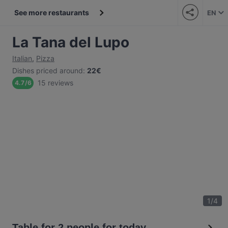
See more restaurants
EN
La Tana del Lupo
Italian
,
Pizza
Dishes priced around
:
22€
15 reviews
4.7
/
6
1
/
4
Table for 2 people for today