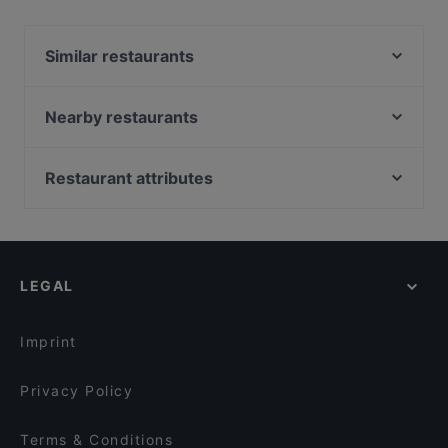
Yes, the restaurant La Tana del Lupo has Street
Parking.
Similar restaurants
Ristorante Palazzo dei Vescovi
Trattoria "Monzù"
Nearby restaurants
Stritt Club
Casa Flora
Il Solito Posto | Passione da gustare
Pizzeria Reale ( Pizza Napoli 2 )
Restaurant attributes
Ristorante 'Le Goût' - L'arte dei sapori
Bufala Bar Food & Drink
Restaurants For Business Lunch in Caserta
Primordiale Braceria & Cocktail bar
SantAnna Restaurant - Bracèrie - Apèritifs
Restaurants For A Party in Caserta
Morsi & Rimorsi - Pizzeria Caserta
Trattoria Braceria Antichi Sapori 1947
Kid-friendly Restaurants in Caserta
Annanze o re
Ristorante - Pizzeria Setapp Caserta
LEGAL
Dog-friendly Restaurants in Caserta
Vito Food Music Love
Pizzeria 280 Grammi - Sala interna
Restaurants With Wifi in Caserta
Pizzeria Aumm
Pizzeria dal Casertano
Imprint
La Locanda del Borbone
Leuciana Restaurant and More
Privacy Policy
Terms & Conditions