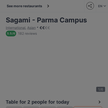
See more restaurants
EN
Sagami - Parma Campus
€
€
€
€
International
,
Asian
182 reviews
5.5
/
6
1
/
6
Table for 2 people for today