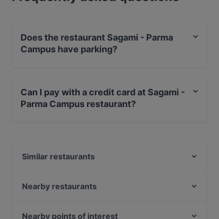
Does the restaurant Sagami - Parma
Campus have parking?
Yes, the restaurant Sagami - Parma Campus has Street
Parking.
Can I pay with a credit card at Sagami -
Parma Campus restaurant?
Yes, you can pay with Visa, MasterCard, Debit /
Maestro Card, Amex.
Similar restaurants
La Meta
Da Me Ristorante Pizzeria
Nearby restaurants
Pizzeria Cittadella Parma
Osteria Imelde
Pizzeria Entrée
Tana del Luppolo
Nearby points of interest