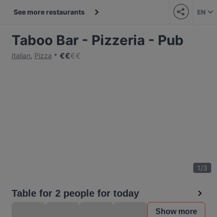
See more restaurants
EN
Taboo Bar - Pizzeria - Pub
€
€
€
€
Italian
,
Pizza
1
/
3
Table for 2 people for today
Show more