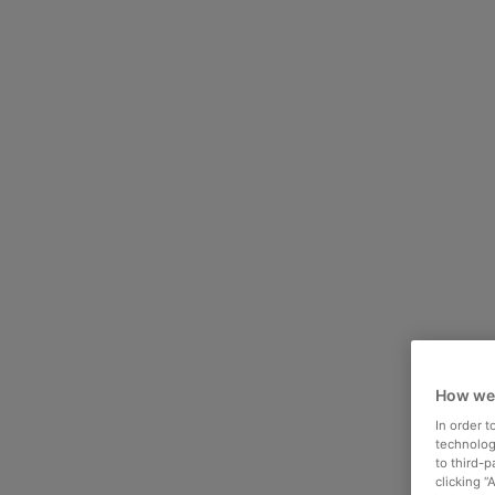
How we
In order 
technologi
to third-
clicking “