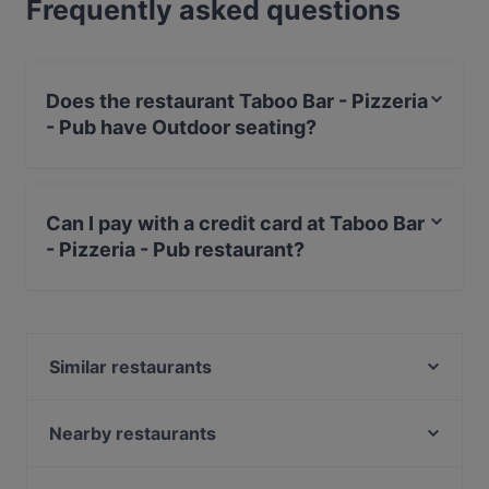
Frequently asked questions
Does the restaurant Taboo Bar - Pizzeria
- Pub have Outdoor seating?
Yes, the restaurant Taboo Bar - Pizzeria - Pub has
Outdoor seating.
Can I pay with a credit card at Taboo Bar
- Pizzeria - Pub restaurant?
Yes, you can pay with Visa, MasterCard, Debit /
Maestro Card.
Similar restaurants
Osteria al Borgo Ebraico
Trattoria Pizzeria I Due Compari
Nearby restaurants
I sapori dell' Alcantara ex trattoria del corso
Baia del Soul
Osteria Vinetna