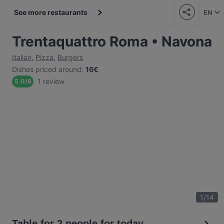
See more restaurants
EN
Trentaquattro Roma • Navona
Italian
,
Pizza
,
Burgers
Dishes priced around
:
16€
1 review
5.0
/
6
1
/
14
Table for 2 people for today