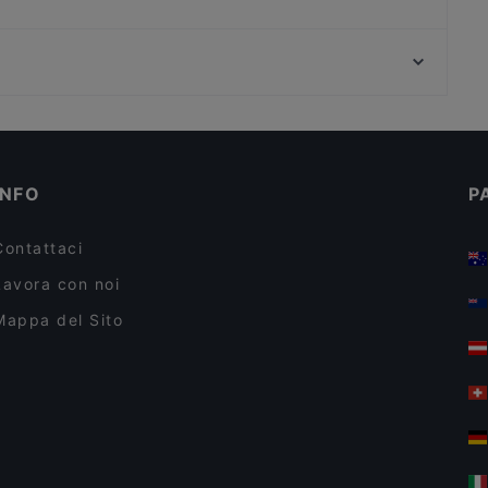
Bar dell'Orso
Palazzo Di Montecitorio, Roma
Palazzo Chigi, Roma
Ristoranti per famiglie a Siena
Ristoranti per feste a Siena
INFO
P
Contattaci
Lavora con noi
Mappa del Sito