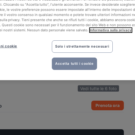
zi. Cliccando su "Accetta tutto", l'utente acconsente. Se invece desiderate sceglier
okie, le vostre preferenze possono essere impostate all'interno delle impostazioni d
are il vostro consenso in qualsiasi momento e potete trovare ulteriori informazioni n
sulla privacy. Tieni presente che anche se rifiuti tutti i cookie, abbiamo ancora cook
. Questi cookie sono necessari per il funzionamento del sito Web e non possono e
​​nei nostri sistemi. Nessun dato personale viene salvato.
Informativa sulla privacy
ni cookie
Solo i strettamente necessari
Accetta tutti i cookie
Vedi tutte le 6 foto
o
Prenota ora