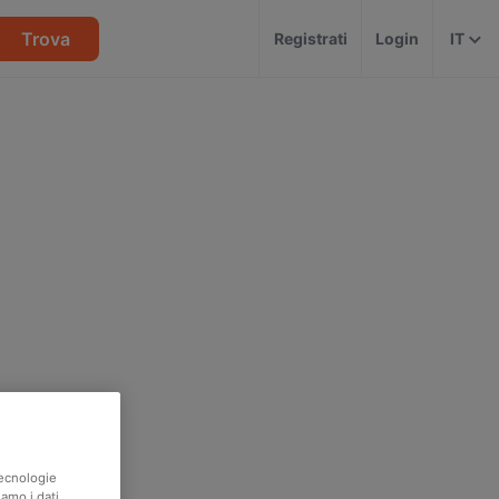
Trova
Registrati
Login
IT
tecnologie
iamo i dati