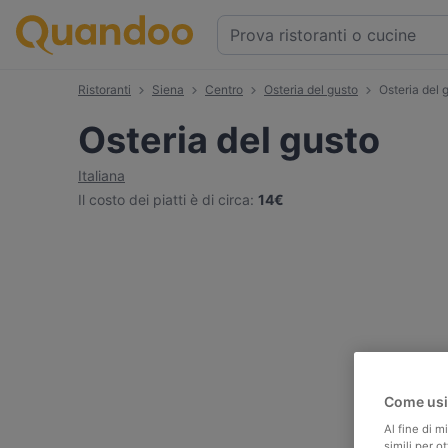
Ristoranti
Siena
Centro
Osteria del gusto
Osteria del
Osteria del gusto
Italiana
Il costo dei piatti è di circa
:
14€
Come usi
Al fine di m
simili per o