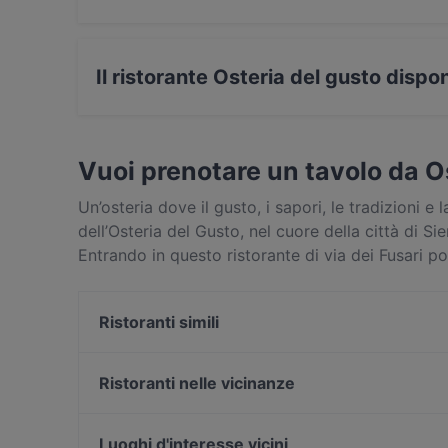
Sì, il ristorante Osteria del gusto ha un Parche
Il ristorante Osteria del gusto dispo
No, il ristorante Osteria del gusto non dispone 
Vuoi prenotare un tavolo da O
Un’osteria dove il gusto, i sapori, le tradizioni e
dell’Osteria del Gusto, nel cuore della città di 
Entrando in questo ristorante di via dei Fusari po
formaggi e degli affettati che caratterizzano la cu
vostri occhi in modo da apporre un ulteriore sig
Ristoranti simili
l’amore per i prodotti genuini che caratterizza i g
l’atmosfera: elegante, raffinata e un po’ retrò (
Ai Fusari Bistrot
interna e che testimonia un’attenzione ai dettagl
Il Masgalano
Ristoranti nelle vicinanze
particolare, non vi resterà che scegliere una del
Osteria Il Vicolo
Agriturismo La Palma
facile, perché il menu dell’Osteria del Gusto è q
HostariadiPantaneto55 Siena
Luoghi d'interesse vicini
volete qualcosa di classico e tuttavia imbattibile 