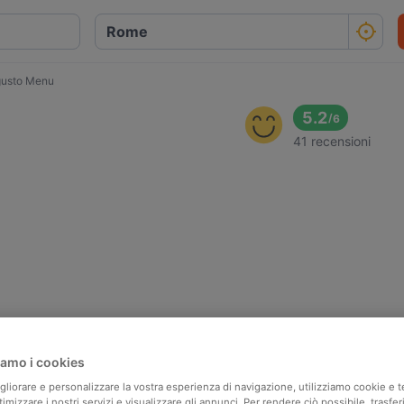
 gusto Menu
5.2
/
6
41 recensioni
amo i cookies
igliorare e personalizzare la vostra esperienza di navigazione, utilizziamo cookie e 
ttimizzare i nostri servizi e visualizzare gli annunci. Per rendere ciò possibile, trasfer