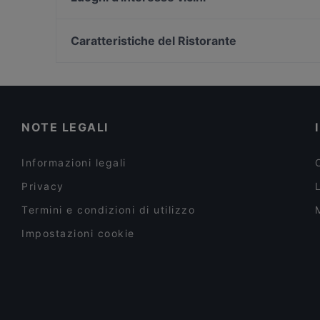
Locanda di Trasqua
garanzia di qualità che state cercando.
Galleria Alberto Sordi, Roma
Via Del Corso, Roma
Caratteristiche del Ristorante
Piazza Di Montecitorio, Roma
Ristoranti dog friendly a Siena
Ristoranti per gruppi a Siena
Ristoranti per pranzi di lavoro a Siena
NOTE LEGALI
Informazioni legali
Privacy
Termini e condizioni di utilizzo
Impostazioni cookie