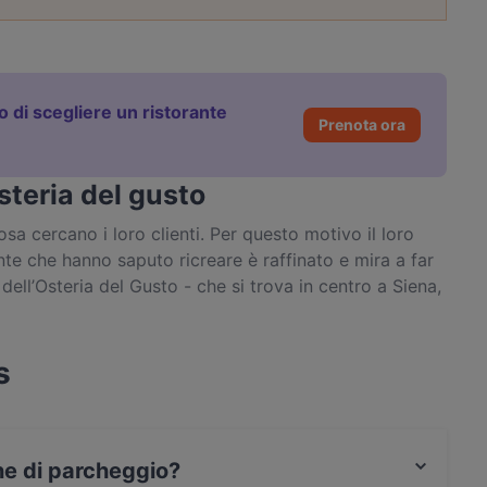
to di scegliere un ristorante
Prenota ora
steria del gusto
sa cercano i loro clienti. Per questo motivo il loro
te che hanno saputo ricreare è raffinato e mira a far
dell’Osteria del Gusto - che si trova in centro a Siena,
one toscana e senese, con tanti piatti della
 prodotti freschi e l’attenzione alla presentazione
s
one di parcheggio?