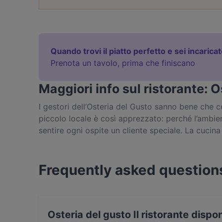
Quando trovi il piatto perfetto e sei incarica
Prenota un tavolo, prima che finiscano
Maggiori info sul ristorante: O
I gestori dell’Osteria del Gusto sanno bene che co
piccolo locale è così apprezzato: perché l’ambien
sentire ogni ospite un cliente speciale. La cucina 
in via dei Fusari - omaggia chiaramente la tradizi
gastronomia locale che esaltano la passione per i
estetica delle portate.
Frequently asked question
Osteria del gusto Il ristorante disp