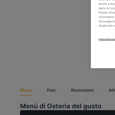
anche a ter
parte di co
Potete ritir
Informativa 
da eseguire
disattivati 
Impostazio
Menu
Foto
Recensioni
Inf
Menù di Osteria del gusto