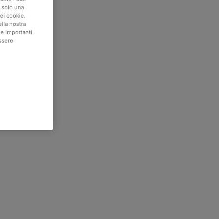
e solo una
ei cookie.
ella nostra
ie importanti
ssere