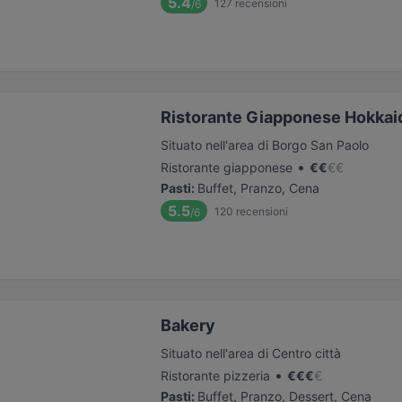
5.4
127
recensioni
/6
Ristorante Giapponese Hokkaid
Situato nell'area di Borgo San Paolo
•
Ristorante giapponese
€
€
€
€
Pasti
:
Buffet, Pranzo, Cena
5.5
120
recensioni
/6
Bakery
Situato nell'area di Centro città
•
Ristorante pizzeria
€
€
€
€
Pasti
:
Buffet, Pranzo, Dessert, Cena