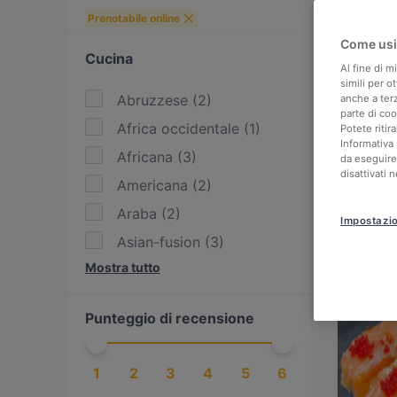
Prenotabile online
Come usi
Cucina
Al fine di m
simili per o
Abruzzese
(
2
)
anche a ter
parte di co
Africa occidentale
(
1
)
Potete ritir
Informativa 
Africana
(
3
)
da eseguire
disattivati 
Americana
(
2
)
Araba
(
2
)
Impostazio
Asian-fusion
(
3
)
Mostra tutto
Asiatica
(
15
)
BBQ
(
3
)
Punteggio di recensione
Brasiliana
(
2
)
Caraibica
(
1
)
1
2
3
4
5
6
Ceca
(
1
)