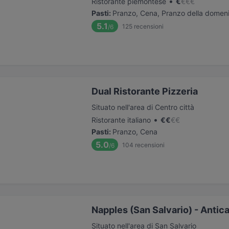
•
Ristorante piemontese
€
€
€
€
Pasti
:
Pranzo, Cena, Pranzo della domen
5.1
125
recensioni
/6
Dual Ristorante Pizzeria
Situato nell'area di Centro città
•
Ristorante italiano
€
€
€
€
Pasti
:
Pranzo, Cena
5.0
104
recensioni
/6
Napples (San Salvario) - Antica
Situato nell'area di San Salvario