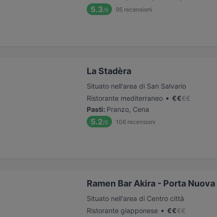
5.3
95
recensioni
/6
La Stadèra
Situato nell'area di San Salvario
•
Ristorante mediterraneo
€
€
€
€
Pasti
:
Pranzo, Cena
5.2
106
recensioni
/6
Ramen Bar Akira - Porta Nuova
Situato nell'area di Centro città
•
Ristorante giapponese
€
€
€
€