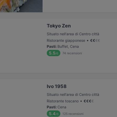
Tokyo Zen
Situato nell'area di Centro città
•
Ristorante giapponese
€
€
€
€
Pasti
:
Buffet, Cena
5.5
74
recensioni
/6
Ivo 1958
Situato nell'area di Centro città
•
Ristorante toscano
€
€
€
€
Pasti
:
Cena
5.4
125
recensioni
/6