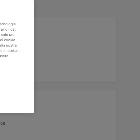
tecnologie
iamo i dati
e solo una
ei cookie.
ella nostra
ie importanti
ssere
ica