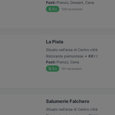
Pasti
:
Pranzo, Dessert, Cena
5.1
106
recensioni
/6
La Piola
Situato nell'area di Centro città
•
Ristorante piemontese
€
€
€
€
Pasti
:
Pranzo, Cena
5.1
151
recensioni
/6
Salumerie Falchero
Situato nell'area di Centro città