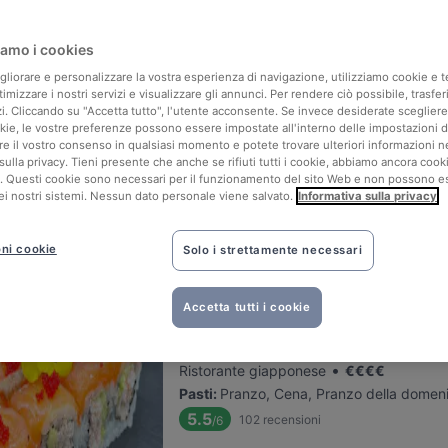
Rilevanza
amo i cookies
igliorare e personalizzare la vostra esperienza di navigazione, utilizziamo cookie e 
L'Orto già Salsamentario
ttimizzare i nostri servizi e visualizzare gli annunci. Per rendere ciò possibile, trasfer
zi. Cliccando su "Accetta tutto", l'utente acconsente. Se invece desiderate sceglier
Situato nell'area di Centro città
okie, le vostre preferenze possono essere impostate all'interno delle impostazioni d
•
Ristorante vegetariano
€
€
€
€
are il vostro consenso in qualsiasi momento e potete trovare ulteriori informazioni n
Pasti
:
Pranzo, Cena
sulla privacy. Tieni presente che anche se rifiuti tutti i cookie, abbiamo ancora cook
. Questi cookie sono necessari per il funzionamento del sito Web e non possono e
5.5
466
recensioni
/6
​​nei nostri sistemi. Nessun dato personale viene salvato.
Informativa sulla privacy
ni cookie
Solo i strettamente necessari
Accetta tutti i cookie
Homu
Situato nell'area di Centro città
•
Ristorante giapponese
€
€
€
€
Pasti
:
Pranzo, Cena, Pranzo della domen
5.5
102
recensioni
/6