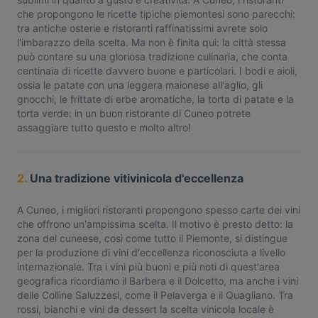
che propongono le ricette tipiche piemontesi sono parecchi:
tra antiche osterie e ristoranti raffinatissimi avrete solo
l'imbarazzo della scelta. Ma non è finita qui: la città stessa
può contare su una gloriosa tradizione culinaria, che conta
centinaia di ricette davvero buone e particolari. I bodi e aioli,
ossia le patate con una leggera maionese all'aglio, gli
gnocchi, le frittate di erbe aromatiche, la torta di patate e la
torta verde: in un buon ristorante di Cuneo potrete
assaggiare tutto questo e molto altro!
2.
Una tradizione vitivinicola d'eccellenza
A Cuneo, i migliori ristoranti propongono spesso carte dei vini
che offrono un'ampissima scelta. Il motivo è presto detto: la
zona del cuneese, così come tutto il Piemonte, si distingue
per la produzione di vini d'eccellenza riconosciuta a livello
internazionale. Tra i vini più buoni e più noti di quest'area
geografica ricordiamo il Barbera e il Dolcetto, ma anche i vini
delle Colline Saluzzesi, come il Pelaverga e il Quagliano. Tra
rossi, bianchi e vini da dessert la scelta vinicola locale è