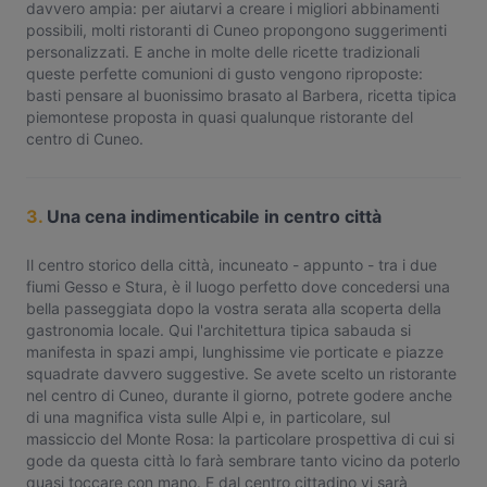
davvero ampia: per aiutarvi a creare i migliori abbinamenti
possibili, molti ristoranti di Cuneo propongono suggerimenti
personalizzati. E anche in molte delle ricette tradizionali
queste perfette comunioni di gusto vengono riproposte:
basti pensare al buonissimo brasato al Barbera, ricetta tipica
piemontese proposta in quasi qualunque ristorante del
centro di Cuneo.
3.
Una cena indimenticabile in centro città
Il centro storico della città, incuneato - appunto - tra i due
fiumi Gesso e Stura, è il luogo perfetto dove concedersi una
bella passeggiata dopo la vostra serata alla scoperta della
gastronomia locale. Qui l'architettura tipica sabauda si
manifesta in spazi ampi, lunghissime vie porticate e piazze
squadrate davvero suggestive. Se avete scelto un ristorante
nel centro di Cuneo, durante il giorno, potrete godere anche
di una magnifica vista sulle Alpi e, in particolare, sul
massiccio del Monte Rosa: la particolare prospettiva di cui si
gode da questa città lo farà sembrare tanto vicino da poterlo
quasi toccare con mano. E dal centro cittadino vi sarà