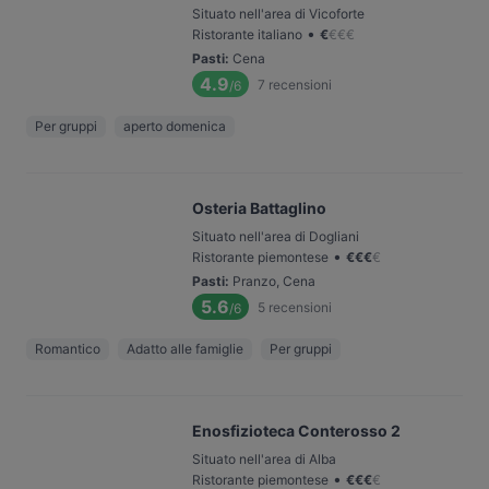
Situato nell'area di Vicoforte
•
Ristorante italiano
€
€
€
€
Pasti
:
Cena
4.9
7
recensioni
/6
Per gruppi
aperto domenica
Osteria Battaglino
Situato nell'area di Dogliani
•
Ristorante piemontese
€
€
€
€
Pasti
:
Pranzo, Cena
5.6
5
recensioni
/6
Romantico
Adatto alle famiglie
Per gruppi
Enosfizioteca Conterosso 2
Situato nell'area di Alba
•
Ristorante piemontese
€
€
€
€