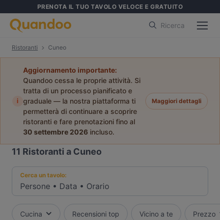
PRENOTA IL TUO TAVOLO VELOCE E GRATUITO
Ricerca
Ristoranti
Cuneo
Aggiornamento importante:
Quandoo cessa le proprie attività. Si
tratta di un processo pianificato e
i
graduale — la nostra piattaforma ti
Maggiori dettagli
permetterà di continuare a scoprire
ristoranti e fare prenotazioni fino al
30 settembre 2026
incluso.
11
Ristoranti a Cuneo
Cerca un tavolo:
Persone
•
Data
•
Orario
Cucina
Recensioni top
Vicino a te
Prezzo