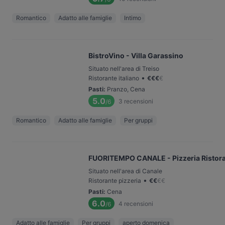
Romantico
Adatto alle famiglie
Intimo
BistroVino - Villa Garassino
Situato nell'area di Treiso
•
Ristorante italiano
€
€
€
€
Pasti
:
Pranzo, Cena
5.0
3
recensioni
/6
Romantico
Adatto alle famiglie
Per gruppi
FUORITEMPO CANALE - Pizzeria Ristor
Situato nell'area di Canale
•
Ristorante pizzeria
€
€
€
€
Pasti
:
Cena
6.0
4
recensioni
/6
Adatto alle famiglie
Per gruppi
aperto domenica