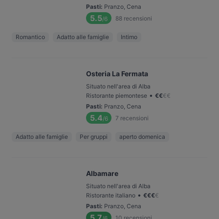
Pasti
:
Pranzo, Cena
5.5
88
recensioni
/6
Romantico
Adatto alle famiglie
Intimo
Osteria La Fermata
Situato nell'area di Alba
•
Ristorante piemontese
€
€
€
€
Pasti
:
Pranzo, Cena
5.4
7
recensioni
/6
Adatto alle famiglie
Per gruppi
aperto domenica
Albamare
Situato nell'area di Alba
•
Ristorante italiano
€
€
€
€
Pasti
:
Pranzo, Cena
5.7
10
recensioni
/6