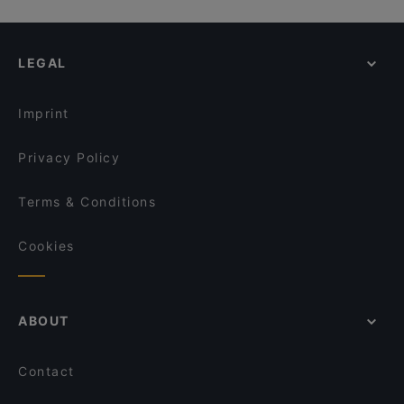
Il Barett Sant'Eustorgio
Ristorante Pizzeria Monza 1931
Casual Restaurants in Monza and Brianza
Ristorante Sant'Eustorgio
Dom Pesce e Champagne
Family-friendly Restaurants in Monza and Brianza
Taverna degli Artisti
ElcarajoD'sumare
LEGAL
Restaurants With Wifi in Monza and Brianza
Mio Sushi
Ristorante Pizzeria Antichi Sapori
Dog-friendly Restaurants in Monza and Brianza
Ristorante Pertegà
Osteria La Morosina
Imprint
Il Camino Pizzeria Piadineria e Hamburger
La cucina di Nonna Lavinia
Privacy Policy
Terms & Conditions
Cookies
ABOUT
Contact