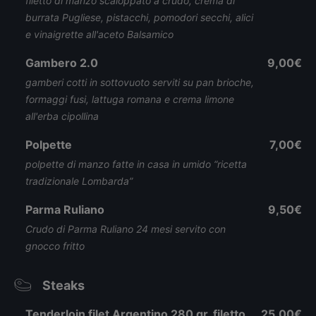
filetto di manzo scaloppato a crudo, crema di
burrata Pugliese, pistacchi, pomodori secchi, alici
e vinaigrette all'aceto Balsamico
Gambero 2.0
9,00€
gamberi cotti in sottovuoto serviti su pan brioche,
formaggi fusi, lattuga romana e crema limone
all'erba cipollina
Polpette
7,00€
polpette di manzo fatte in casa in umido “ricetta
tradizionale Lombarda”
Parma Ruliano
9,50€
Crudo di Parma Ruliano 24 mesi servito con
gnocco fritto
Steaks
Tenderloin filet Argentino 280 gr. filetto
25,00€