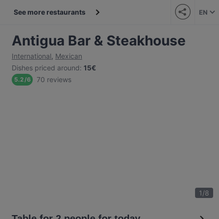
See more restaurants
EN
Antigua Bar & Steakhouse
International
,
Mexican
Dishes priced around
:
15€
70 reviews
5.2
/
6
1
/
8
Table for 2 people for today