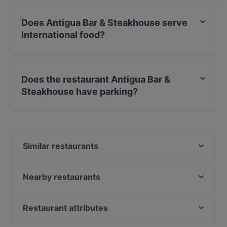
Does Antigua Bar & Steakhouse serve
International food?
Yes, the restaurant Antigua Bar & Steakhouse serves
International food and also serves Mexican food.
Does the restaurant Antigua Bar &
Steakhouse have parking?
Yes, the restaurant Antigua Bar & Steakhouse has
Public Car Park, Street Parking.
Similar restaurants
Hostaria 2.0
IL GABBIANO
Nearby restaurants
OSTERIA RAMBALDI
Nikky Sushi
Osteria del Mare
Billa's
Restaurant attributes
VerdeNero Osteria Contadina
La Bodega Argentina
Romantic Restaurants in Monza and Brianza