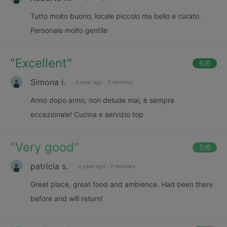
Tutto molto buono, locale piccolo ma bello e curato.
Personale molto gentile
"
Excellent
"
6
/6
Simona I.
a year ago
·
2 reviews
Anno dopo anno, non delude mai, è sempre
eccezionale! Cucina e servizio top
"
Very good
"
5
/6
patricia s.
a year ago
·
2 reviews
Great place, great food and ambience. Had been there
before and will return!