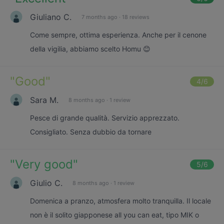
Giuliano C.
7 months ago
·
18 reviews
Come sempre, ottima esperienza. Anche per il cenone
della vigilia, abbiamo scelto Homu 😊
"
Good
"
4
/6
Sara M.
8 months ago
·
1 review
Pesce di grande qualità. Servizio apprezzato.
Consigliato. Senza dubbio da tornare
"
Very good
"
5
/6
Giulio C.
8 months ago
·
1 review
Domenica a pranzo, atmosfera molto tranquilla. Il locale
non è il solito giapponese all you can eat, tipo MIK o