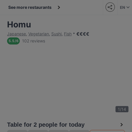
See more restaurants
EN
Homu
€
€
€
€
Japanese
,
Vegetarian
,
Sushi
,
Fish
102 reviews
5.5
/
6
1
/
14
Table for 2 people for today