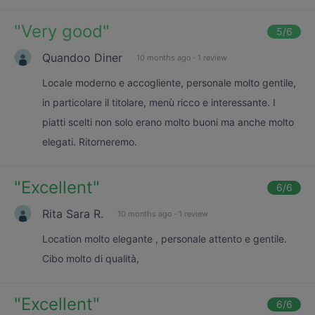
"
Very good
"
5
/6
Quandoo Diner
10 months ago
·
1 review
Locale moderno e accogliente, personale molto gentile,
in particolare il titolare, menù ricco e interessante. I
piatti scelti non solo erano molto buoni ma anche molto
elegati. Ritorneremo.
"
Excellent
"
6
/6
Rita Sara R.
10 months ago
·
1 review
Location molto elegante , personale attento e gentile.
Cibo molto di qualità,
"
Excellent
"
6
/6