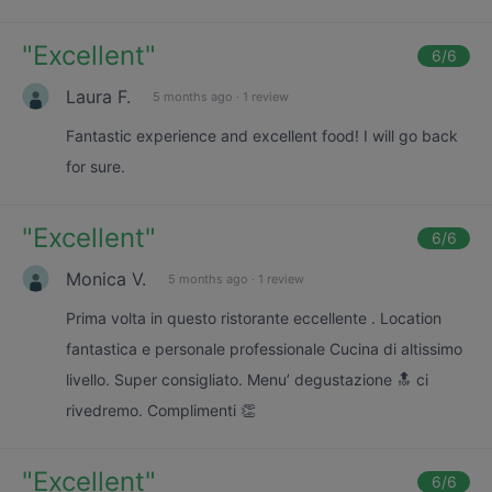
"
Excellent
"
6
/6
Laura F.
5 months ago
·
1 review
Fantastic experience and excellent food! I will go back
for sure.
"
Excellent
"
6
/6
Monica V.
5 months ago
·
1 review
Prima volta in questo ristorante eccellente . Location
fantastica e personale professionale Cucina di altissimo
livello. Super consigliato. Menu’ degustazione 🔝 ci
rivedremo. Complimenti 👏
"
Excellent
"
6
/6