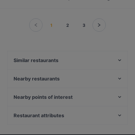
1
2
3
Similar restaurants
Ristorante giapponese hachi
Pizze & Cozze
Nearby restaurants
Da Ciccillo
Bicierin Ciclofficina con Cucina
KUNGFU HOTPOT
D.ONE Torino
Nearby points of interest
Pizzeria Ristorante Turati 39
XIAO CHI HUO IL BUONGUSTAIO 小吃货
Vulcano Solfatara, Naples
Sora Gina - Ristorante Pizzeria
Gnammeria
Stazione Pozzuoli, Naples
Restaurant attributes
Fujiyama Nizza
LA CABAÑA DEL SABOR ECUADOR-COLOMBIA
Osservatorio Vesuviano, Naples
Ristorante Sofia
Family-friendly Restaurants in Turin
Pinsa a Torino - Sora Gina
Stazione Cavalleggeri Aosta, Naples
Bistronomia Punti di vista
Casual Restaurants in Turin