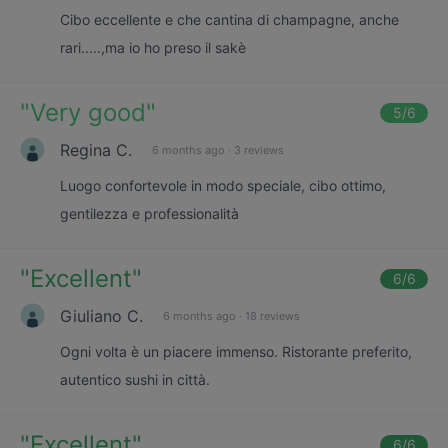
Cibo eccellente e che cantina di champagne, anche
rari.....,ma io ho preso il sakè
"
Very good
"
5
/6
Regina C.
6 months ago
·
3 reviews
Luogo confortevole in modo speciale, cibo ottimo,
gentilezza e professionalità
"
Excellent
"
6
/6
Giuliano C.
6 months ago
·
18 reviews
Ogni volta è un piacere immenso. Ristorante preferito,
autentico sushi in città.
"
Excellent
"
6
/6