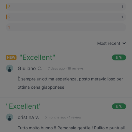
1
3
1
2
1
Most recent
"
Excellent
"
6
/6
NEW
Giuliano C.
7 days ago
·
18 reviews
È sempre un’ottima esperienza, posto meraviglioso per
ottima cena giapponese
"
Excellent
"
6
/6
cristina v.
5 months ago
·
1 review
Tutto molto buono !! Personale gentile ! Pulito e puntuali