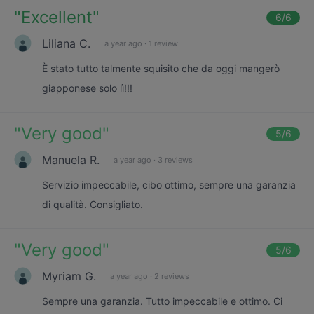
"
Excellent
"
6
/6
Liliana C.
a year ago
·
1 review
È stato tutto talmente squisito che da oggi mangerò
giapponese solo lì!!!
"
Very good
"
5
/6
Manuela R.
a year ago
·
3 reviews
Servizio impeccabile, cibo ottimo, sempre una garanzia
di qualità. Consigliato.
"
Very good
"
5
/6
Myriam G.
a year ago
·
2 reviews
Sempre una garanzia. Tutto impeccabile e ottimo. Ci