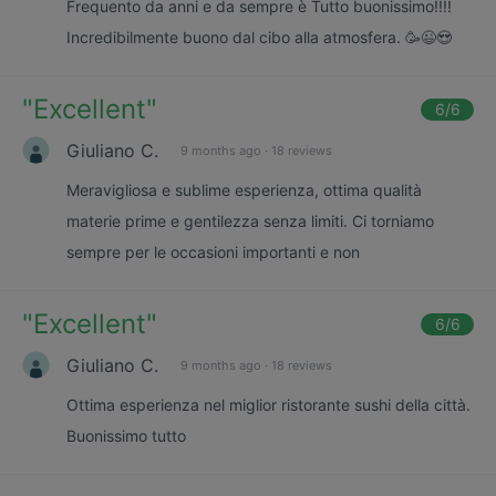
Frequento da anni e da sempre è Tutto buonissimo!!!!
Incredibilmente buono dal cibo alla atmosfera. 🥳😉😍
"
Excellent
"
6
/6
Giuliano C.
9 months ago
·
18 reviews
Meravigliosa e sublime esperienza, ottima qualità
materie prime e gentilezza senza limiti. Ci torniamo
sempre per le occasioni importanti e non
"
Excellent
"
6
/6
Giuliano C.
9 months ago
·
18 reviews
Ottima esperienza nel miglior ristorante sushi della città.
Buonissimo tutto