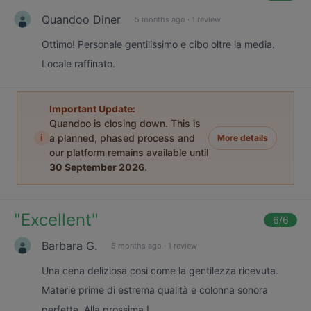
Quandoo Diner
5 months ago
·
1 review
Ottimo! Personale gentilissimo e cibo oltre la media.
Locale raffinato.
Important Update:
Quandoo is closing down. This is
i
a planned, phased process and
More details
our platform remains available until
30 September 2026
.
"
Excellent
"
6
/6
Barbara G.
5 months ago
·
1 review
Una cena deliziosa così come la gentilezza ricevuta.
Materie prime di estrema qualità e colonna sonora
perfetta. Alla prossima !