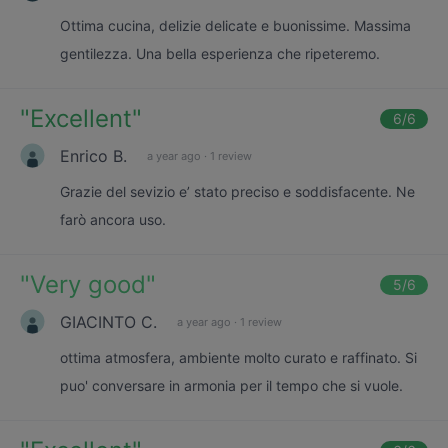
Ottima cucina, delizie delicate e buonissime. Massima
gentilezza. Una bella esperienza che ripeteremo.
"
Excellent
"
6
/6
Enrico B.
a year ago
·
1 review
Grazie del sevizio e’ stato preciso e soddisfacente. Ne
farò ancora uso.
"
Very good
"
5
/6
GIACINTO C.
a year ago
·
1 review
ottima atmosfera, ambiente molto curato e raffinato. Si
puo' conversare in armonia per il tempo che si vuole.