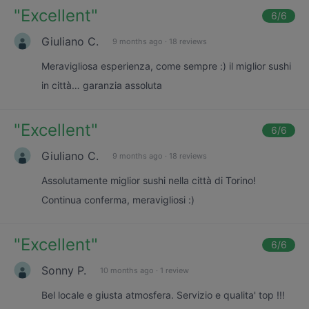
"
Excellent
"
6
/6
Giuliano C.
9 months ago
·
18 reviews
Meravigliosa esperienza, come sempre :) il miglior sushi
in città… garanzia assoluta
"
Excellent
"
6
/6
Giuliano C.
9 months ago
·
18 reviews
Assolutamente miglior sushi nella città di Torino!
Continua conferma, meravigliosi :)
"
Excellent
"
6
/6
Sonny P.
10 months ago
·
1 review
Bel locale e giusta atmosfera. Servizio e qualita' top !!!