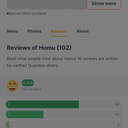
Show more
Special Offers available
Menu
Photos
Reviews
About
Reviews of Homu (102)
Read what people think about Homu! All reviews are written
by verified Quandoo diners.
5.5
/
6
102 reviews
64
6
33
5
3
4