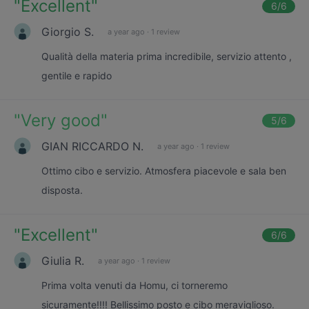
"
Excellent
"
6
/6
Giorgio S.
a year ago
·
1 review
Qualità della materia prima incredibile, servizio attento ,
gentile e rapido
"
Very good
"
5
/6
GIAN RICCARDO N.
a year ago
·
1 review
Ottimo cibo e servizio. Atmosfera piacevole e sala ben
disposta.
"
Excellent
"
6
/6
Giulia R.
a year ago
·
1 review
Prima volta venuti da Homu, ci torneremo
sicuramente!!!! Bellissimo posto e cibo meraviglioso.