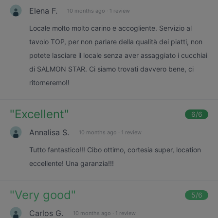
Elena F.
10 months ago
·
1 review
Locale molto molto carino e accogliente. Servizio al
tavolo TOP, per non parlare della qualità dei piatti, non
potete lasciare il locale senza aver assaggiato i cucchiai
di SALMON STAR. Ci siamo trovati davvero bene, ci
ritorneremo!!
"
Excellent
"
6
/6
Annalisa S.
10 months ago
·
1 review
Tutto fantastico!!! Cibo ottimo, cortesia super, location
eccellente! Una garanzia!!!
"
Very good
"
5
/6
Carlos G.
10 months ago
·
1 review