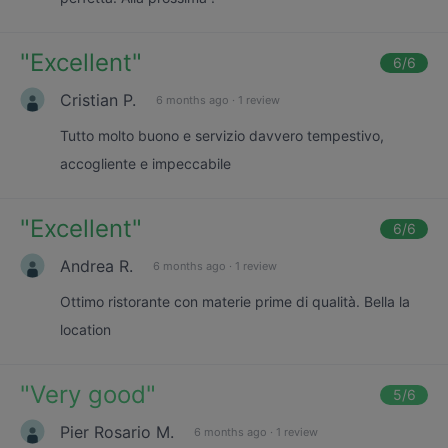
"
Excellent
"
6
/6
Cristian P.
6 months ago
·
1 review
Tutto molto buono e servizio davvero tempestivo,
accogliente e impeccabile
"
Excellent
"
6
/6
Andrea R.
6 months ago
·
1 review
Ottimo ristorante con materie prime di qualità. Bella la
location
"
Very good
"
5
/6
Pier Rosario M.
6 months ago
·
1 review