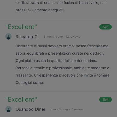
simili: si tratta di una cucina fusion di buon livello, con
prezzi ovviamente adeguati.
"
Excellent
"
6
/6
Riccardo C.
8 months ago
·
42 reviews
Ristorante di sushi davvero ottimo: pesce freschissimo,
sapori equilibrati e presentazioni curate nei dettagli.
Ogni piatto esalta la qualità delle materie prime.
Personale gentile e professionale, ambiente moderno e
rilassante. Un’esperienza piacevole che invita a tornare.
Consigliatissimo.
"
Excellent
"
6
/6
Quandoo Diner
8 months ago
·
1 review