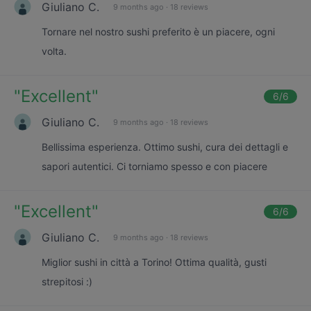
Giuliano C.
9 months ago
·
18 reviews
Tornare nel nostro sushi preferito è un piacere, ogni
volta.
"
Excellent
"
6
/6
Giuliano C.
9 months ago
·
18 reviews
Bellissima esperienza. Ottimo sushi, cura dei dettagli e
sapori autentici. Ci torniamo spesso e con piacere
"
Excellent
"
6
/6
Giuliano C.
9 months ago
·
18 reviews
Miglior sushi in città a Torino! Ottima qualità, gusti
strepitosi :)