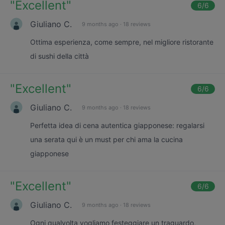
"
Excellent
"
6
/6
Giuliano C.
9 months ago
·
18 reviews
Ottima esperienza, come sempre, nel migliore ristorante
di sushi della città
"
Excellent
"
6
/6
Giuliano C.
9 months ago
·
18 reviews
Perfetta idea di cena autentica giapponese: regalarsi
una serata qui è un must per chi ama la cucina
giapponese
"
Excellent
"
6
/6
Giuliano C.
9 months ago
·
18 reviews
Ogni qualvolta vogliamo festeggiare un traguardo,