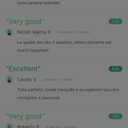
torno sempre volentieri
"
Very good
"
5
/6
Nicolò Mattia P.
a year ago
·
2 reviews
La qualità del cibo è superba, ottimo ristorante per
eventi importanti
"
Excellent
"
6
/6
Cecilia V.
a year ago
·
1 review
Tutto perfetto, locale tranquillo e accogliente! Davvero
consigliato e piacevole
"
Very good
"
5
/6
Roberto R.
a year ago
·
1 review