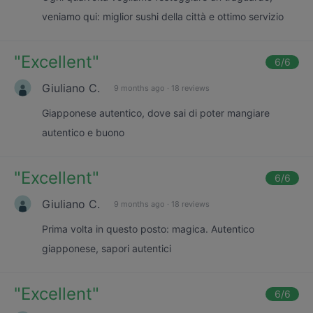
veniamo qui: miglior sushi della città e ottimo servizio
"
Excellent
"
6
/6
Giuliano C.
9 months ago
·
18 reviews
Giapponese autentico, dove sai di poter mangiare
autentico e buono
"
Excellent
"
6
/6
Giuliano C.
9 months ago
·
18 reviews
Prima volta in questo posto: magica. Autentico
giapponese, sapori autentici
"
Excellent
"
6
/6