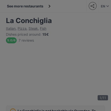
See more restaurants
EN
La Conchiglia
Italian
,
Pizza
,
Steak
,
Fish
Dishes priced around
:
15€
7 reviews
5.0
/
6
1
/
11
La Conchiglia is not bookable via Quandoo. To