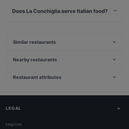
No, the restaurant La Conchiglia has no Outdoor
seating.
Does La Conchiglia serve Italian food?
Yes, the restaurant La Conchiglia serves Italian food
and also serves Pizza, Steak, Fish food.
Similar restaurants
IL PRIMO RISTORANTE
Bad Club - Burger
Nearby restaurants
Pizzorante Da Nicola
Poke Ramen Brescia
Pizzeria Lamarmora 2.0
Trattoria Gasparo
Restaurant attributes
Ristorante Classico
Caffé Floriam restaurant
Family-friendly Restaurants in Brescia
Cella 404
Osteria Al Bianchi
Casual Restaurants in Brescia
Igea restaurant & Bar
Curry Fusion Grill & Pizza
Dog-friendly Restaurants in Brescia
Al Monastero
Falafel Ristorante Libanese
LEGAL
Restaurants With Wifi in Brescia
Luminè-La Polveriera Beach
P.O. Box Osteria & Bar
Restaurants For Business Lunch in Brescia
Mon Petit Bistrot
HuangShangHuang Brescia
Imprint
MIYAKI SUSHI