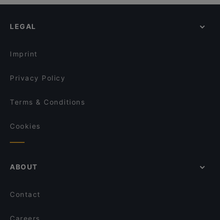
Casual Restaurants in Milan
IYI fusion experience
Tandoori bites
Dog-friendly Restaurants in Milan
PALENQUERA NAVIGLIO RESTAURANTE&BAR
East River | American Pub
LEGAL
Restaurants For Groups in Milan
Ristorante Pizzeria La Darsena
Cantina Della Vetra
Kid-friendly Restaurants in Milan
Ai Balestrari sul Naviglio Pavese
My Heart Gluten Free 3
Imprint
Sorriso DiVino Enoteca
Trattoria Nautilus
Privacy Policy
Terms & Conditions
Cookies
ABOUT
Contact
Careers