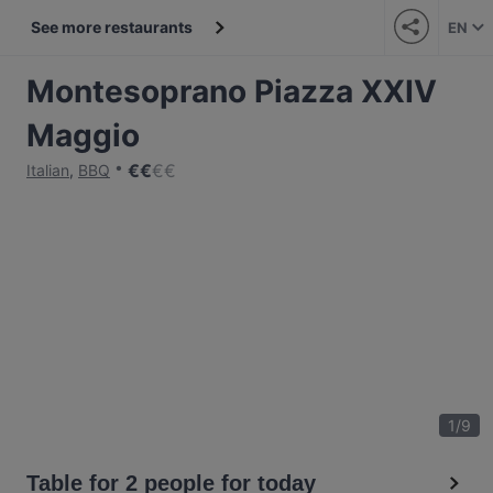
See more restaurants
EN
Montesoprano Piazza XXIV
Maggio
€
€
€
€
Italian
,
BBQ
1
/
9
Table for 2 people for today