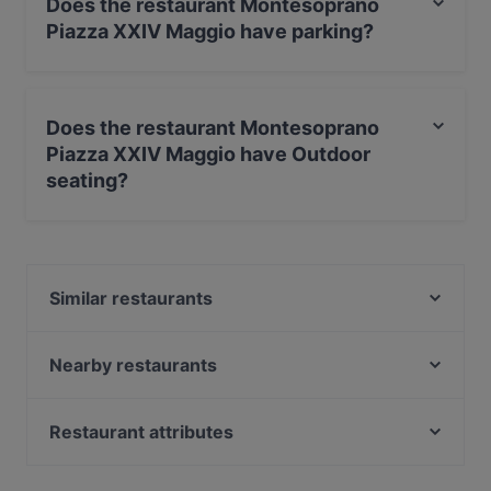
Does the restaurant Montesoprano
Piazza XXIV Maggio have parking?
Yes, the restaurant Montesoprano Piazza XXIV Maggio
has Street Parking.
Does the restaurant Montesoprano
Piazza XXIV Maggio have Outdoor
seating?
No, the restaurant Montesoprano Piazza XXIV Maggio
has no Outdoor seating.
Similar restaurants
Be Bop Ristorante Senza Glutine Milano
La Bodeguita del Medio
Nearby restaurants
Shalto
Yixiang Restaurant
Non solo Ovino - Degusteria
Ristorante Pesce D'amare
Restaurant attributes
Mido Ristorante Arabo
Damot' Ristorante
Family-friendly Restaurants in Milan
Quei due...
Blues Bikers Motorcycle Pub