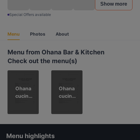
Show more
Special Offers available
Menu
Photos
About
Menu from Ohana Bar & Kitchen
Check out the menu(s)
Ohana
Ohana
cucina
cucina
ita
ita
Menu highlights