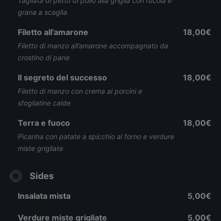
Tagliata di petto di pollo alla griglia con rucola e
grana a scaglia
Filetto all’amarone
18,00€
Filetto di manzo all’amarone accompagnato da
crostino di pane
Il segreto del successo
18,00€
Filetto di manzo con crema ai porcini e
sfogliatine calde
Terra e fuoco
18,00€
Picanha con patate a spicchio al forno e verdure
miste grigliate
Sides
Insalata mista
5,00€
Verdure miste grigliate
5,00€