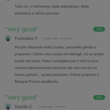
Tutto ok. ci torneremo, bella esperienza ! Bella
atmosfera e ottimo servizio!
"
Very good
"
5
/6
Francesco F.
2 years ago
·
3 reviews
Piccolo ristorante molto curato, personale gentile e
preparato. Ottimo cibo curato nei dettagli, c’è un ampia
scelta nel menu. Fatevi consigliare per il vino io sono
rimasto piacevolmente sorpresa dal vino che poi mi
hanno portato… azzeccatisssimo. Ottima scoperta a
Bologna Prezzo equilibrato
"
Very good
"
5
/6
Davide C.
2 years ago
·
1 review