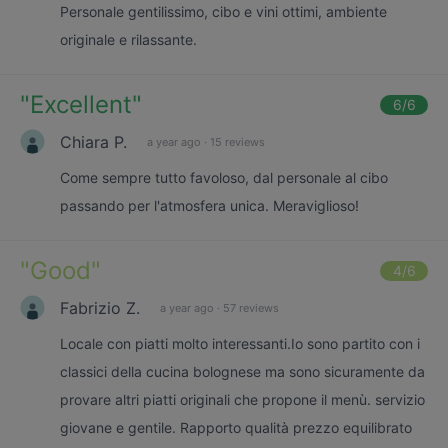
Personale gentilissimo, cibo e vini ottimi, ambiente
originale e rilassante.
"
Excellent
"
6
/6
Chiara P.
a year ago
·
15 reviews
Come sempre tutto favoloso, dal personale al cibo
passando per l'atmosfera unica. Meraviglioso!
"
Good
"
4
/6
Fabrizio Z.
a year ago
·
57 reviews
Locale con piatti molto interessanti.Io sono partito con i
classici della cucina bolognese ma sono sicuramente da
provare altri piatti originali che propone il menù. servizio
giovane e gentile. Rapporto qualità prezzo equilibrato