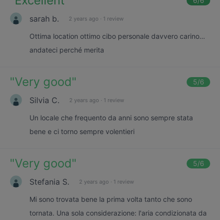
"
Excellent
"
6
/6
sarah b.
2 years ago
·
1 review
Ottima location ottimo cibo personale davvero carino…
andateci perché merita
"
Very good
"
5
/6
Silvia C.
2 years ago
·
1 review
Un locale che frequento da anni sono sempre stata
bene e ci torno sempre volentieri
"
Very good
"
5
/6
Stefania S.
2 years ago
·
1 review
Mi sono trovata bene la prima volta tanto che sono
tornata. Una sola considerazione: l'aria condizionata da