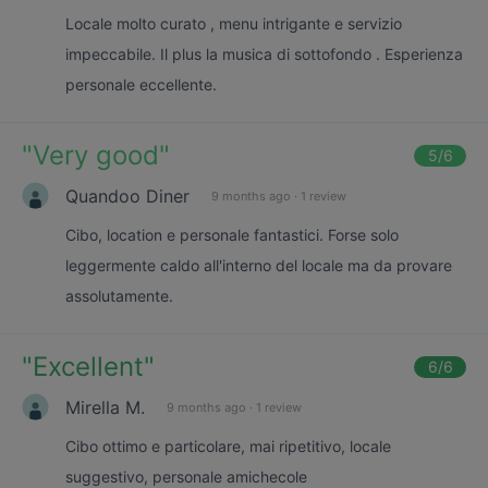
Locale molto curato , menu intrigante e servizio
impeccabile. Il plus la musica di sottofondo . Esperienza
personale eccellente.
"
Very good
"
5
/6
Quandoo Diner
9 months ago
·
1 review
Cibo, location e personale fantastici. Forse solo
leggermente caldo all'interno del locale ma da provare
assolutamente.
"
Excellent
"
6
/6
Mirella M.
9 months ago
·
1 review
Cibo ottimo e particolare, mai ripetitivo, locale
suggestivo, personale amichecole