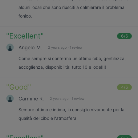
alcuni locali che sono riusciti a calmierare il problema
fonico.
"
Excellent
"
6
/6
Angelo M.
2 years ago
·
1 review
Come sempre sì conferma un ottimo cibo, gentilezza,
accoglienza, disponibilità: tutto 10 e lode!!!!
"
Good
"
4
/6
Carmine R.
2 years ago
·
1 review
Sempre ottimo e intimo, lo consiglio vivamente per la
qualità del cibo e l'atmosfera