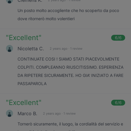
Un posto molto accogliente che ho scoperto da poco
dove ritornerò molto volentieri
"
Excellent
"
6
/6
Nicoletta C.
2 years ago
·
1 review
CONTINUATE COSI ! SIAMO STATI PIACEVOLMENTE
COLPITI. COMPLEANNO RIUSCITISSIMO. ESPERIENZA
DA RIPETERE SICURAMENTE. HO GIA' INIZIATO A FARE
PASSAPAROLA
"
Excellent
"
6
/6
Marco B.
2 years ago
·
1 review
Tornerò sicuramente, il luogo, la cordialità del servizio e