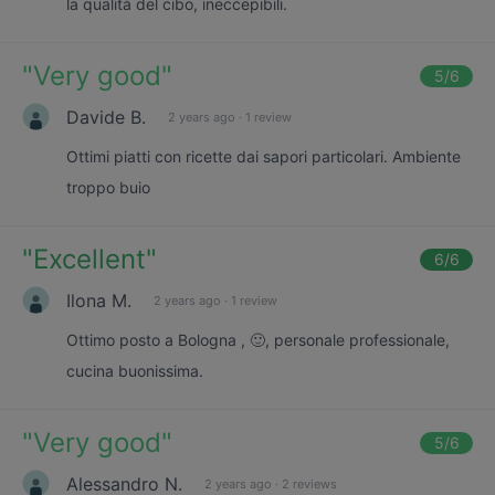
la qualità del cibo, ineccepibili.
"
Very good
"
5
/6
Davide B.
2 years ago
·
1 review
Ottimi piatti con ricette dai sapori particolari. Ambiente
troppo buio
"
Excellent
"
6
/6
Ilona M.
2 years ago
·
1 review
Ottimo posto a Bologna , 🙂, personale professionale,
cucina buonissima.
"
Very good
"
5
/6
Alessandro N.
2 years ago
·
2 reviews