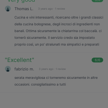
Thomas L.
3 years ago
·
1 review
Cucina e vini interessanti, ricercano oltre i grandi classici
della cucina bolognese, degli incroci di ingredienti non
banali. Ottima sicuramente la chiatarrina col baccalà. ci
tornerò sicuramente. Il servizio credo sia impostato
proprio così, un po' stralunati ma simpatici e preparati
"
Excellent
"
6
/6
fabrizio m.
3 years ago
·
1 review
serata meravigliosa ci torneremo sicuramente in altre
occasioni. consigliatissimo a tutti