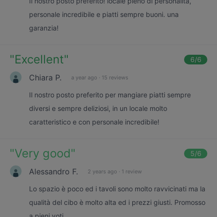
Il nostro posto preferito! locale pieno di personalità,
personale incredibile e piatti sempre buoni. una
garanzia!
"
Excellent
"
6
/6
Chiara P.
a year ago
·
15 reviews
Il nostro posto preferito per mangiare piatti sempre
diversi e sempre deliziosi, in un locale molto
caratteristico e con personale incredibile!
"
Very good
"
5
/6
Alessandro F.
2 years ago
·
1 review
Lo spazio è poco ed i tavoli sono molto ravvicinati ma la
qualità del cibo è molto alta ed i prezzi giusti. Promosso
a pieni voti.