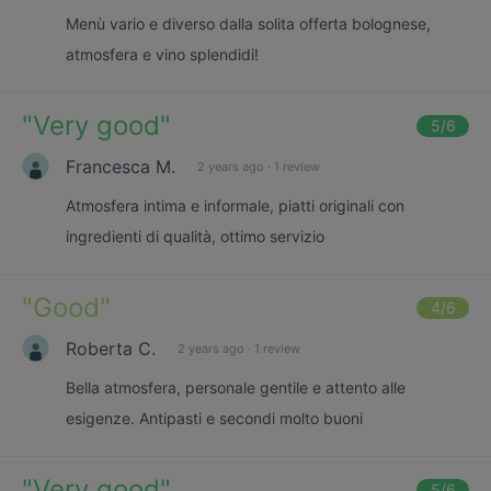
Menù vario e diverso dalla solita offerta bolognese,
atmosfera e vino splendidi!
"
Very good
"
5
/6
Francesca M.
2 years ago
·
1 review
Atmosfera intima e informale, piatti originali con
ingredienti di qualità, ottimo servizio
"
Good
"
4
/6
Roberta C.
2 years ago
·
1 review
Bella atmosfera, personale gentile e attento alle
esigenze. Antipasti e secondi molto buoni
"
Very good
"
5
/6