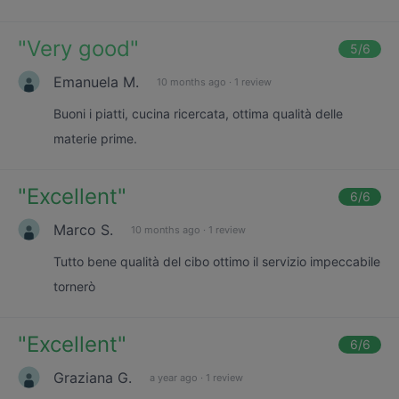
"
Very good
"
5
/6
Emanuela M.
10 months ago
·
1 review
Buoni i piatti, cucina ricercata, ottima qualità delle
materie prime.
"
Excellent
"
6
/6
Marco S.
10 months ago
·
1 review
Tutto bene qualità del cibo ottimo il servizio impeccabile
tornerò
"
Excellent
"
6
/6
Graziana G.
a year ago
·
1 review