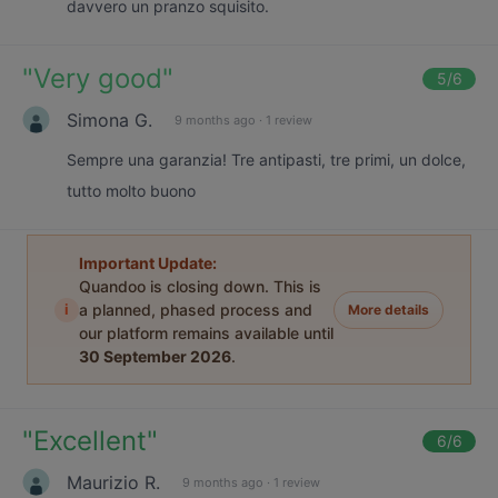
davvero un pranzo squisito.
"
Very good
"
5
/6
Simona G.
9 months ago
·
1 review
Sempre una garanzia! Tre antipasti, tre primi, un dolce,
tutto molto buono
Important Update:
Quandoo is closing down. This is
i
a planned, phased process and
More details
our platform remains available until
30 September 2026
.
"
Excellent
"
6
/6
Maurizio R.
9 months ago
·
1 review