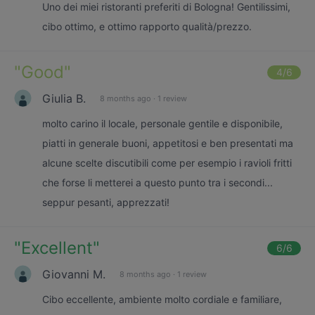
Uno dei miei ristoranti preferiti di Bologna! Gentilissimi,
cibo ottimo, e ottimo rapporto qualità/prezzo.
"
Good
"
4
/6
Giulia B.
8 months ago
·
1 review
molto carino il locale, personale gentile e disponibile,
piatti in generale buoni, appetitosi e ben presentati ma
alcune scelte discutibili come per esempio i ravioli fritti
che forse li metterei a questo punto tra i secondi...
seppur pesanti, apprezzati!
"
Excellent
"
6
/6
Giovanni M.
8 months ago
·
1 review
Cibo eccellente, ambiente molto cordiale e familiare,