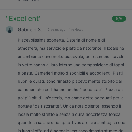
"
Excellent
"
6
/6
Gabriele S.
2 years ago
·
4 reviews
Piacevolissima scoperta. Osteria di nome e di
atmosfera, ma servizio e piatti da ristorante. Il locale ha
un'ambientazione molto piacevole, per esempio i tavoli
in vetro hanno al loro interno una composizione di tappi
e pasta. Camerieri molto disponibili e accoglienti. Piatti
buoni e curati, sono rimasto piacevolmente stupito dai
camerieri che ce li hanno anche "raccontati". Prezzi un
po' più alti di un'osteria, ma come detto adeguati per le
portate "da ristorante". Unica nota dolente, essendo il
locale molto stretto e senza alcuna accortezza fonica,
quando la sala si è riempita il vociare si è sentito; so che
in luoghi affollati è normale, ma sono rimasto stupito da