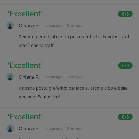
"
Excellent
"
6
/6
Chiara P.
a year ago
·
15 reviews
Sempre perfetti, il nostro posto preferito! Favolosi sia il
menù che lo staff
"
Excellent
"
6
/6
Chiara P.
a year ago
·
15 reviews
Il nostro posto preferito: bel locale, ottimo cibo e belle
persone. Fantastico!
"
Excellent
"
6
/6
Chiara P.
a year ago
·
15 reviews