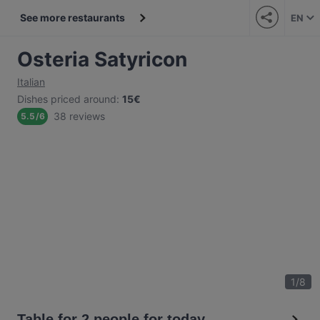
See more restaurants
EN
Osteria Satyricon
Italian
Dishes priced around
:
15€
38 reviews
5.5
/
6
1
/
8
Table for 2 people for today