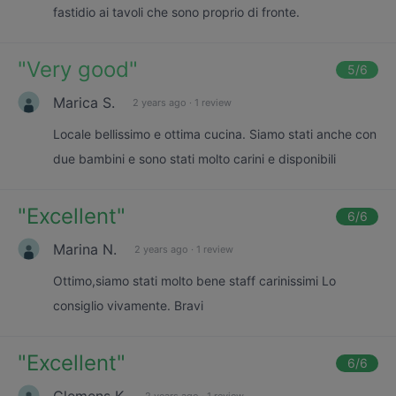
fastidio ai tavoli che sono proprio di fronte.
"
Very good
"
5
/6
Marica S.
2 years ago
·
1 review
Locale bellissimo e ottima cucina. Siamo stati anche con
due bambini e sono stati molto carini e disponibili
"
Excellent
"
6
/6
Marina N.
2 years ago
·
1 review
Ottimo,siamo stati molto bene staff carinissimi Lo
consiglio vivamente. Bravi
"
Excellent
"
6
/6
Clemens K.
2 years ago
·
1 review