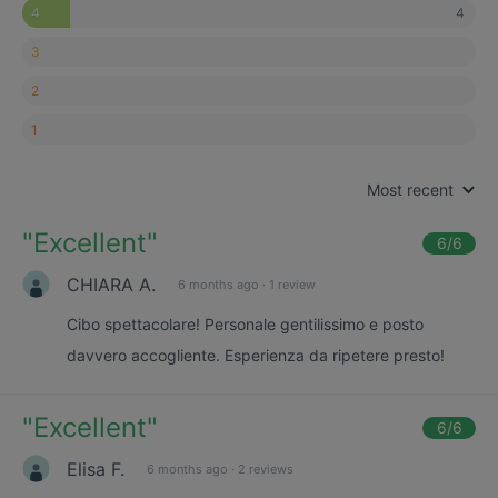
4
4
3
2
1
Most recent
"
Excellent
"
6
/6
CHIARA A.
6 months ago
·
1 review
Cibo spettacolare! Personale gentilissimo e posto
davvero accogliente. Esperienza da ripetere presto!
"
Excellent
"
6
/6
Elisa F.
6 months ago
·
2 reviews