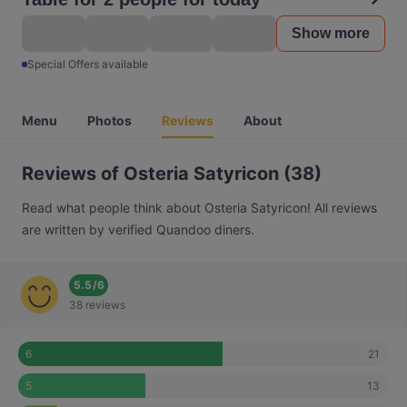
Show more
Special Offers available
Menu
Photos
Reviews
About
Reviews of Osteria Satyricon (38)
Read what people think about Osteria Satyricon! All reviews
are written by verified Quandoo diners.
5.5
/
6
38 reviews
21
6
13
5