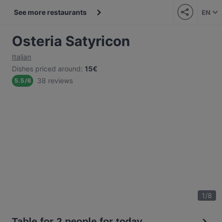
See more restaurants
EN
Osteria Satyricon
Italian
Dishes priced around
:
15€
38 reviews
5.5
/
6
1
/
8
Table for 2 people for today