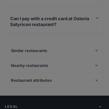
Yes, the restaurant Osteria Satyricon serves Italian
food.
Can I pay with a credit card at Osteria
Satyricon restaurant?
Yes, you can pay with Visa, MasterCard, Debit /
Maestro Card.
Similar restaurants
Parthenope
Pizzeria Al Mulino
Nearby restaurants
Shohag Temekeria
Ristorante Pizzeria L'Amalfitana Bologna
Hata San Sushi & Robata
L'Atelier Bottega del Gusto
Restaurant attributes
Ristorante Pizzeria Mania - Bologna
Afrodita Chef
Dog-friendly Restaurants in Bologna
Osteria Vini d'Italia 1954
Antico Borgo
Restaurants With Outdoor Seating in Bologna
Capriccio Ristorante
Ristorante enoteca Da Lucia
Romantic Restaurants in Bologna
Al Solito Posto
Pizzeria Vincenzo Capuano Bologna
LEGAL
Dinner Options in Bologna