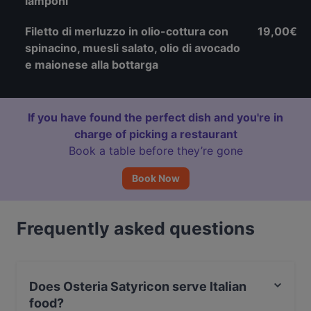
lamponi
Filetto di merluzzo in olio-cottura con
19,00€
spinacino, muesli salato, olio di avocado
e maionese alla bottarga
If you have found the perfect dish and you're in
charge of picking a restaurant
Book a table before they’re gone
Book Now
Frequently asked questions
Does Osteria Satyricon serve Italian
food?