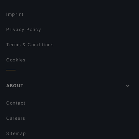
Quaranta 100 - Arno
Baclas La Pantera Rosa
Restaurants Open on Sunday in Bologna
L'Acquolina - Ristorante Pizzeria
Manzo & Co.
Imprint
Bistrot San Mamolo
Osteria Solferino
Privacy Policy
Terms & Conditions
Cookies
ABOUT
Contact
Careers
Sitemap