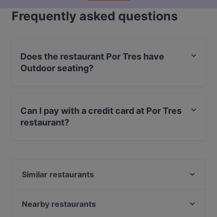
Frequently asked questions
Does the restaurant Por Tres have
Outdoor seating?
No, the restaurant Por Tres has no Outdoor seating.
Can I pay with a credit card at Por Tres
restaurant?
Yes, you can pay with Visa, MasterCard, Debit /
Maestro Card, Amex.
Similar restaurants
A modo mio
Ristorante Pizzeria Sapore di Mare
Nearby restaurants
Il Tarassaco