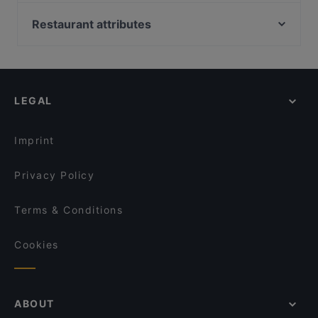
Ristorante Pizzeria Royal
Trattoria Pizzeria Braceria La Dama
L'Ultimo Borgo
Restaurant attributes
Trattoria Pizzeria da Vincenzo
Atypical Gourmet Restaurant
Family-friendly Restaurants in Turin
Ristorante Pizzeria Calù
HEMEI
Casual Restaurants in Turin
Caluso Ristorante Comotto 36
Ristorante Da Sergio
Romantic Restaurants in Turin
Bistrò - Ristorante Tipico Canavese
Diecimilatrentasei - Pizzeria Settimo Torinese
LEGAL
Restaurants For Business Lunch in Turin
Ristorante Santa Marta
Casa Cioncio
Restaurants For Groups in Turin
Diamante
Ristorante Pizzeria Figlio d'ò Vesuvio
Imprint
Ristorante Il Bergamotto
Ristorante Pizzeria Quadr'Ovale
Privacy Policy
Terms & Conditions
Cookies
ABOUT