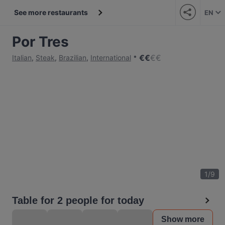
See more restaurants
EN
Por Tres
€
€
€
€
Italian
,
Steak
,
Brazilian
,
International
1
/
9
Table for 2 people for today
Show more