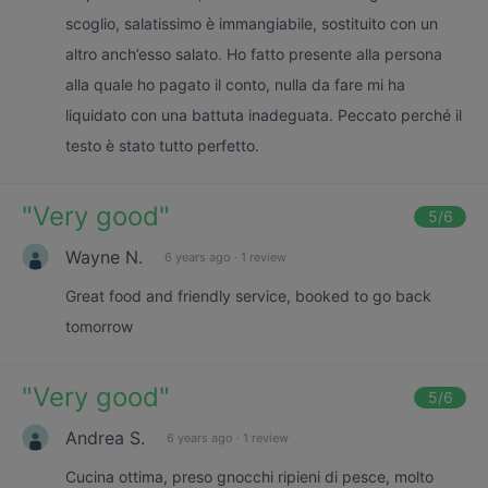
scoglio, salatissimo è immangiabile, sostituito con un
altro anch’esso salato. Ho fatto presente alla persona
alla quale ho pagato il conto, nulla da fare mi ha
liquidato con una battuta inadeguata. Peccato perché il
testo è stato tutto perfetto.
"
Very good
"
5
/6
Wayne N.
6 years ago
·
1 review
Great food and friendly service, booked to go back
tomorrow
"
Very good
"
5
/6
Andrea S.
6 years ago
·
1 review
Cucina ottima, preso gnocchi ripieni di pesce, molto