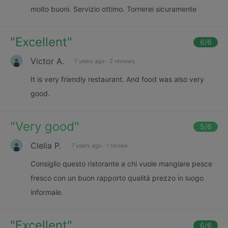
molto buoni. Servizio ottimo. Tornerei sicuramente
"
Excellent
"
6
/6
Victor A.
7 years ago
·
2 reviews
It is very friendly restaurant. And food was also very
good.
"
Very good
"
5
/6
Clelia P.
7 years ago
·
1 review
Consiglio questo ristorante a chi vuole mangiare pesce
fresco con un buon rapporto qualità prezzo in luogo
informale.
"
Excellent
"
6
/6