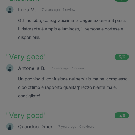
Luca M.
7 years ago
·
1 review
Ottimo cibo, consigliatissima la degustazione antipasti.
Il ristorante è ampio e luminoso, il personale cortese e
disponibile.
"
Very good
"
5
/6
Antonella B.
7 years ago
·
1 review
Un pochino di confusione nel servizio ma nel complesso
cibo ottimo e rapporto qualità/prezzo niente male,
consigliato!
"
Very good
"
5
/6
Quandoo Diner
7 years ago
·
0 reviews