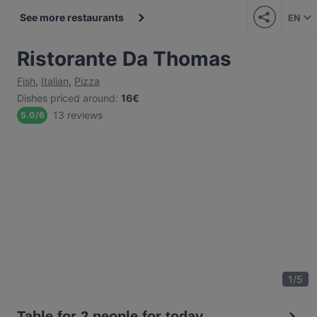
See more restaurants
EN
Ristorante Da Thomas
Fish
,
Italian
,
Pizza
Dishes priced around
:
16€
13 reviews
5.0
/
6
1
/
5
Table for 2 people for today