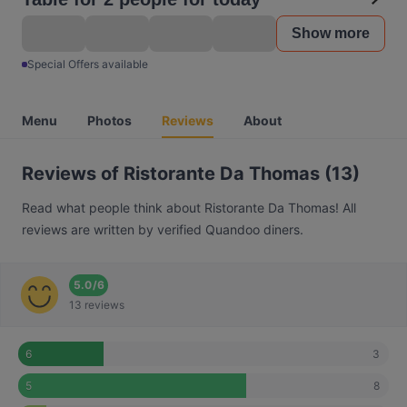
Show more
Special Offers available
Menu
Photos
Reviews
About
Reviews of Ristorante Da Thomas (13)
Read what people think about Ristorante Da Thomas! All
reviews are written by verified Quandoo diners.
5.0
/
6
13 reviews
3
6
8
5