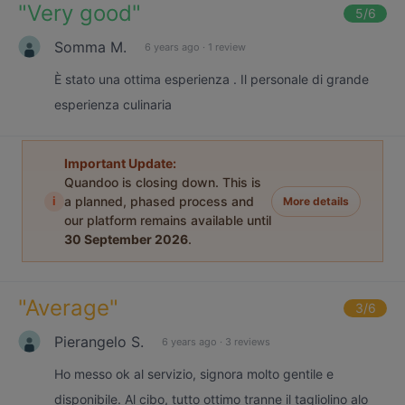
"
Very good
"
5
/6
Somma M.
6 years ago
·
1 review
È stato una ottima esperienza . Il personale di grande
esperienza culinaria
Important Update:
Quandoo is closing down. This is
i
a planned, phased process and
More details
our platform remains available until
30 September 2026
.
"
Average
"
3
/6
Pierangelo S.
6 years ago
·
3 reviews
Ho messo ok al servizio, signora molto gentile e
disponibile. Al cibo, tutto ottimo tranne il tagliolino alo