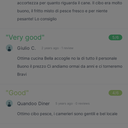
accortezza per quanto riguarda il cane. Il cibo era molto
buono, il fritto misto di pesce fresco e per niente
pesante! Lo consiglio
"
Very good
"
5
/6
Giulio C.
2 years ago
·
1 review
Ottima cucina Bella accoglie no la di tutto il personale
Buono il prezzo Ci andiamo ormai da anni e ci torneremo
Bravi
"
Good
"
4
/6
Quandoo Diner
5 years ago
·
0 reviews
Ottimo cibo pesce, i camerieri sono gentili e bel locale