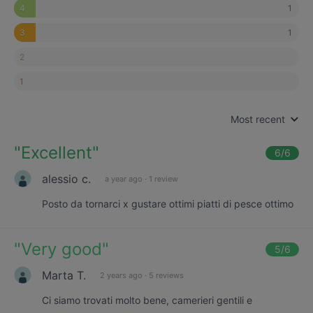
1
4
1
3
2
1
Most recent
"
Excellent
"
6
/6
alessio c.
a year ago
·
1 review
Posto da tornarci x gustare ottimi piatti di pesce ottimo
"
Very good
"
5
/6
Marta T.
2 years ago
·
5 reviews
Ci siamo trovati molto bene, camerieri gentili e