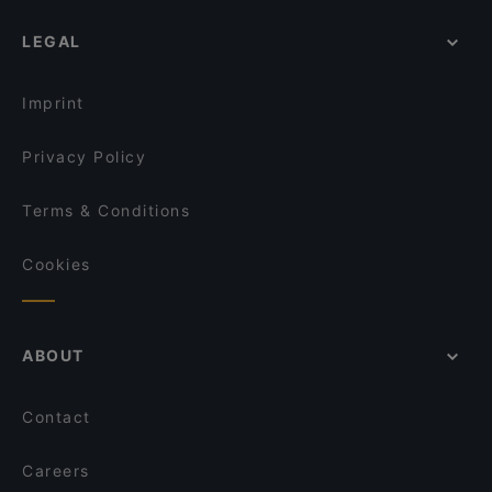
Osteria Santa Cecilia
Romantic Restaurants in Palermo
Caponata Trattoria moderna siciliana
I Corrieri Cocktail Bar & Sushi
LEGAL
Dog-friendly Restaurants in Palermo
Mak Mixology
Brama
Restaurants With Wifi in Palermo
Ristorante Ferro
Deca bistrot
Imprint
IL VECCHIO MAFONE
La Tavernetta del Vicoletto
Privacy Policy
Terms & Conditions
Cookies
ABOUT
Contact
Careers