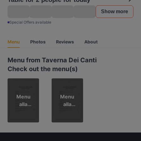
Show more
Special Offers available
Menu
Photos
Reviews
About
Menu from Taverna Dei Canti
Check out the menu(s)
Menu
Menu
alla
alla
Carta
Carta
ITA
Eng