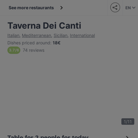
See more restaurants
EN
Taverna Dei Canti
Italian
,
Mediterranean
,
Sicilian
,
International
Dishes priced around
:
18€
74 reviews
3.7
/
6
1
/
11
Table for 2 people for today