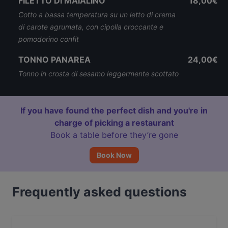
FILETTO DI MAIALINO
18,00€
Cotto a bassa temperatura su un letto di crema
di carote agrumata, con cipolla croccante e
pomodorino confit
TONNO PANAREA
24,00€
Tonno in crosta di sesamo leggermente scottato
If you have found the perfect dish and you're in
charge of picking a restaurant
Book a table before they’re gone
Book Now
Frequently asked questions