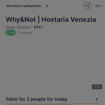
See more restaurants
EN
Why&Not | Hostaria Venezia
€
€
€
€
Italian
,
Venetian
3 reviews
5.3
/
6
1
/
13
Table for 2 people for today