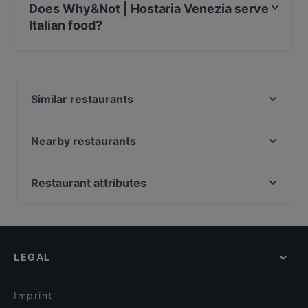
Does Why&Not | Hostaria Venezia serve
Italian food?
Yes, the restaurant Why&Not | Hostaria Venezia serves
Italian food and also serves Venetian food.
Similar restaurants
Osteria Contemporanea da Riccardo
Antica Trattoria Poste Vecie
Nearby restaurants
Ristorante Vecia Cavana
Osteria Alla Frasca
Trattoria Antica Torre
Ostaria Boccadoro
Restaurant attributes
Ostaria al Garanghelo
Levante
Family-friendly Restaurants in Venice
Ristorante Al Peoceto Risorto
Ristorante Al Graspo De Ua
Romantic Restaurants in Venice
Trattoria Storica
Trattoria Pizzeria La Rivetta
Casual Restaurants in Venice
Ostaria Antico Dolo
Ristorante Cuore Veneziano
LEGAL
Dog-friendly Restaurants in Venice
Trattoria Rialto Novo
Restaurant Patachic
Restaurants With Outdoor Seating in Venice
Ostaria La Busara
Ristorante Sapori di mare
Imprint
Le Campane