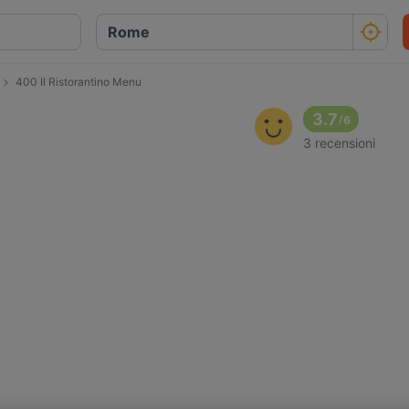
400 Il Ristorantino Menu
3.7
/
6
3 recensioni