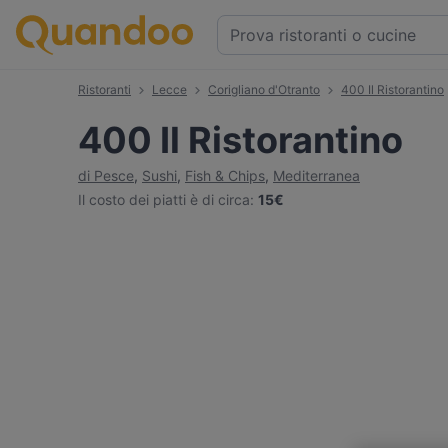
Ristoranti
Lecce
Corigliano d'Otranto
400 Il Ristorantino
400 Il Ristorantino
di Pesce
,
Sushi
,
Fish & Chips
,
Mediterranea
Il costo dei piatti è di circa
:
15€