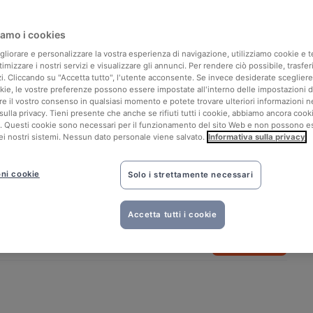
amo i cookies
igliorare e personalizzare la vostra esperienza di navigazione, utilizziamo cookie e 
ttimizzare i nostri servizi e visualizzare gli annunci. Per rendere ciò possibile, trasfer
zi. Cliccando su "Accetta tutto", l'utente acconsente. Se invece desiderate sceglier
okie, le vostre preferenze possono essere impostate all'interno delle impostazioni d
are il vostro consenso in qualsiasi momento e potete trovare ulteriori informazioni n
sulla privacy. Tieni presente che anche se rifiuti tutti i cookie, abbiamo ancora cook
. Questi cookie sono necessari per il funzionamento del sito Web e non possono e
​​nei nostri sistemi. Nessun dato personale viene salvato.
Informativa sulla privacy
ni cookie
Solo i strettamente necessari
Vedi tutte le 14 foto
Accetta tutti i cookie
Prenota ora