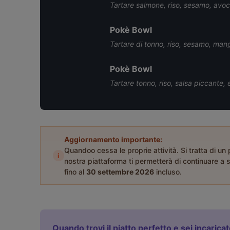
Tartare salmone, riso, sesamo, avoc
Pokè Bowl
Tartare di tonno, riso, sesamo, ma
Pokè Bowl
Tartare tonno, riso, salsa piccante,
Aggiornamento importante:
Quandoo cessa le proprie attività. Si tratta di un
i
nostra piattaforma ti permetterà di continuare a s
fino al
30 settembre 2026
incluso.
Quando trovi il piatto perfetto e sei incarica