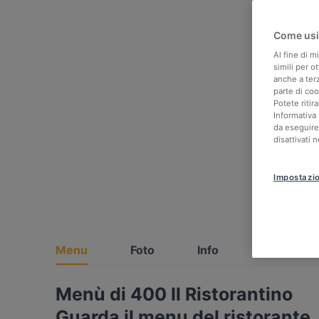
Come usi
Al fine di m
simili per o
anche a ter
parte di co
Potete ritir
Informativa 
da eseguire
disattivati 
Impostazio
Menu
Foto
Info
Menù di 400 Il Ristorantino
Guarda il menu del ristorante