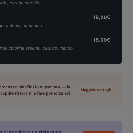
ado, carota, cetriolo
18,00€
ngo, cetriolo, edamame
18,00€
 erba cipollina sesamo, cetriolo, mango
 processo pianificato e graduale — la
Maggiori dettagli
coprire ristoranti e fare prenotazioni
to di scegliere un ristorante