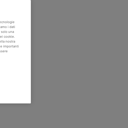
tecnologie
iamo i dati
e solo una
ei cookie.
ella nostra
ie importanti
ssere