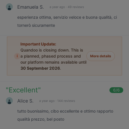
Emanuela S.
a year ago
·
49 reviews
esperienza ottima, servizio veloce e buona qualità, ci
tornerò sicuramente
Important Update:
Quandoo is closing down. This is
i
a planned, phased process and
More details
our platform remains available until
30 September 2026
.
"
Excellent
"
6
/6
Alice S.
a year ago
·
144 reviews
tutto buonissimo, cibo eccellente e ottimo rapporto
qualità prezzo, bel posto