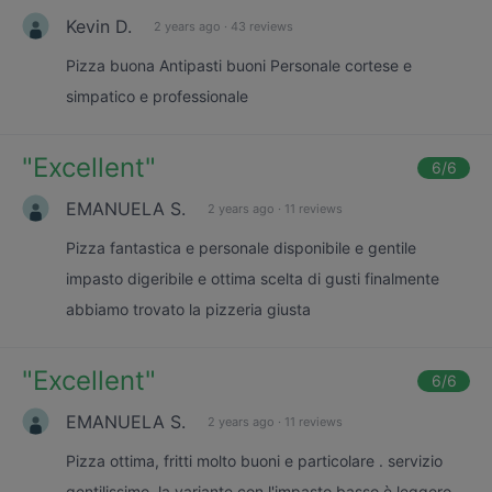
Kevin D.
2 years ago
·
43 reviews
Pizza buona Antipasti buoni Personale cortese e
simpatico e professionale
"
Excellent
"
6
/6
EMANUELA S.
2 years ago
·
11 reviews
Pizza fantastica e personale disponibile e gentile
impasto digeribile e ottima scelta di gusti finalmente
abbiamo trovato la pizzeria giusta
"
Excellent
"
6
/6
EMANUELA S.
2 years ago
·
11 reviews
Pizza ottima, fritti molto buoni e particolare . servizio
gentilissimo .la variante con l'impasto basso è leggero,