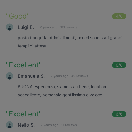
"
Good
"
4
/6
Luigi E.
2 years ago
·
111 reviews
posto tranquilla ottimi alimenti, non ci sono stati grandi
tempi di attesa
"
Excellent
"
6
/6
Emanuela S.
2 years ago
·
49 reviews
BUONA esperienza, siamo stati bene, location
accogliente, personale gentilissimo e veloce
"
Excellent
"
6
/6
Nello S.
2 years ago
·
11 reviews