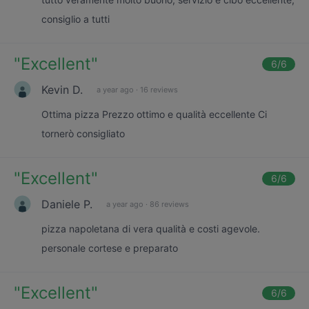
consiglio a tutti
"
Excellent
"
6
/6
Kevin D.
a year ago
·
16 reviews
Ottima pizza Prezzo ottimo e qualità eccellente Ci
tornerò consigliato
"
Excellent
"
6
/6
Daniele P.
a year ago
·
86 reviews
pizza napoletana di vera qualità e costi agevole.
personale cortese e preparato
"
Excellent
"
6
/6