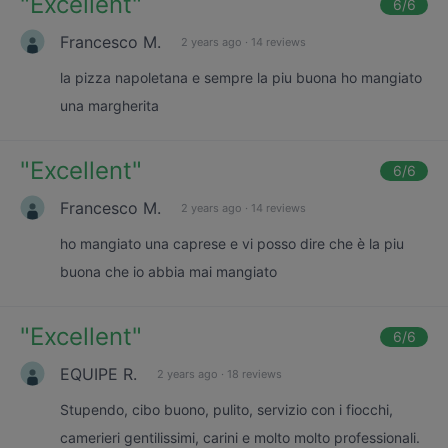
"
Excellent
"
6
/6
Francesco M.
2 years ago
·
14 reviews
la pizza napoletana e sempre la piu buona ho mangiato
una margherita
"
Excellent
"
6
/6
Francesco M.
2 years ago
·
14 reviews
ho mangiato una caprese e vi posso dire che è la piu
buona che io abbia mai mangiato
"
Excellent
"
6
/6
EQUIPE R.
2 years ago
·
18 reviews
Stupendo, cibo buono, pulito, servizio con i fiocchi,
camerieri gentilissimi, carini e molto molto professionali.