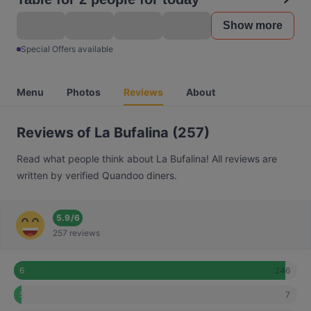
Show more
Special Offers available
Menu
Photos
Reviews
About
Reviews of La Bufalina (257)
Read what people think about La Bufalina! All reviews are
written by verified Quandoo diners.
5.9
/
6
257 reviews
246
6
7
5