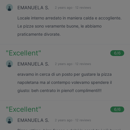
EMANUELA S.
2 years ago
·
12 reviews
Locale interno arredato in maniera calda e accogliente.
Le pizze sono veramente buone, le abbiamo
praticamente divorate.
"
Excellent
"
6
/6
EMANUELA S.
2 years ago
·
12 reviews
eravamo in cerca di un posto per gustare la pizza
napoletana ma al contempo volevamo spendere il
giusto: beh centrato in pieno!! complimenti!!!
"
Excellent
"
6
/6
EMANUELA S.
2 years ago
·
12 reviews