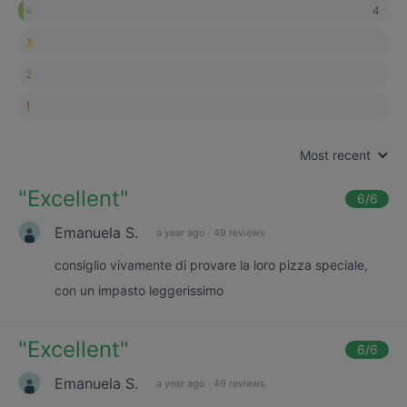
4
4
3
2
1
Most recent
"
Excellent
"
6
/6
Emanuela S.
a year ago
·
49 reviews
consiglio vivamente di provare la loro pizza speciale,
con un impasto leggerissimo
"
Excellent
"
6
/6
Emanuela S.
a year ago
·
49 reviews