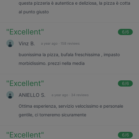
questa pizzeria è autentica e deliziosa, la pizza è cotta
al punto giusto
"
Excellent
"
6
/6
Vinz B.
a year ago
·
158 reviews
buonissima la pizza, bufala freschissima , impasto
morbidissimo. prezzi nella media
"
Excellent
"
6
/6
ANIELLO S.
a year ago
·
34 reviews
Ottima esperienza, servizio velocissimo e personale
gentile, ci torneremo sicuramente
"
Excellent
"
6
/6