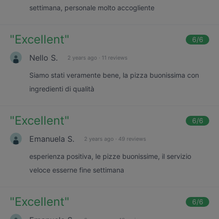
settimana, personale molto accogliente
"
Excellent
"
6
/6
Nello S.
2 years ago
·
11 reviews
Siamo stati veramente bene, la pizza buonissima con
ingredienti di qualità
"
Excellent
"
6
/6
Emanuela S.
2 years ago
·
49 reviews
esperienza positiva, le pizze buonissime, il servizio
veloce esserne fine settimana
"
Excellent
"
6
/6