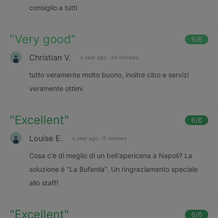
consiglio a tutti
"
Very good
"
5
/6
Christian V.
a year ago
·
44 reviews
tutto veramente molto buono, inoltre cibo e servizi
veramente ottimi
"
Excellent
"
6
/6
Louise E.
a year ago
·
9 reviews
Cosa c'è di meglio di un bell'apericena a Napoli? La
soluzione è "La Bufanila". Un ringraziamento speciale
allo staff!
"
Excellent
"
6
/6