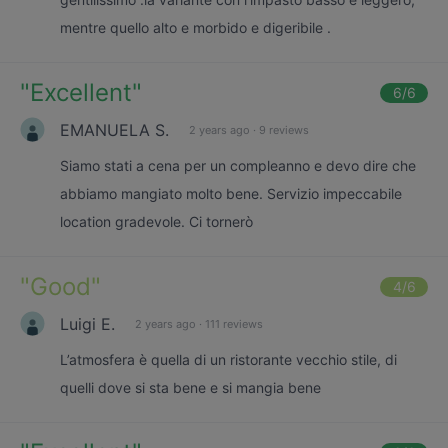
mentre quello alto e morbido e digeribile .
"
Excellent
"
6
/6
EMANUELA S.
2 years ago
·
9 reviews
Siamo stati a cena per un compleanno e devo dire che
abbiamo mangiato molto bene. Servizio impeccabile
location gradevole. Ci tornerò
"
Good
"
4
/6
Luigi E.
2 years ago
·
111 reviews
L’atmosfera è quella di un ristorante vecchio stile, di
quelli dove si sta bene e si mangia bene