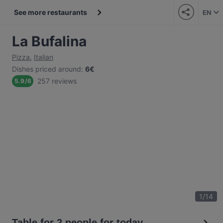
See more restaurants
EN
La Bufalina
Pizza
,
Italian
Dishes priced around
:
6€
257 reviews
5.9
/
6
1
/
14
Table for 2 people for today