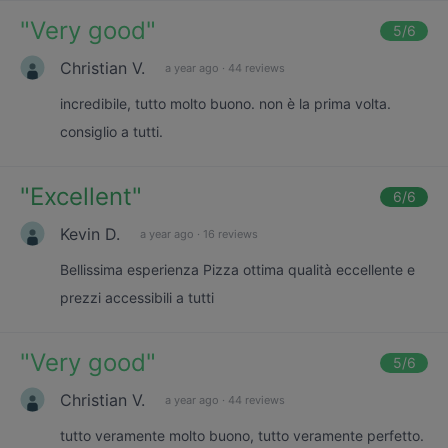
"
Very good
"
5
/6
Christian V.
a year ago
·
44 reviews
incredibile, tutto molto buono. non è la prima volta.
consiglio a tutti.
"
Excellent
"
6
/6
Kevin D.
a year ago
·
16 reviews
Bellissima esperienza Pizza ottima qualità eccellente e
prezzi accessibili a tutti
"
Very good
"
5
/6
Christian V.
a year ago
·
44 reviews
tutto veramente molto buono, tutto veramente perfetto.