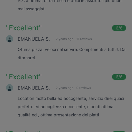
Pizza ottima, birra fresca e dolci in assoluto i più buoni
mai assaggiati.
"
Excellent
"
6
/6
EMANUELA S.
2 years ago
·
11 reviews
Ottima pizza, veloci nel servire. Complimenti a tutti!!. Da
ritornarci.
"
Excellent
"
6
/6
EMANUELA S.
2 years ago
·
9 reviews
Location molto bella ed accogliente, servizio direi quasi
perfetto ed accoglienza eccellente, cibo di ottima
qualità ed , ottima presentazione dei piatti