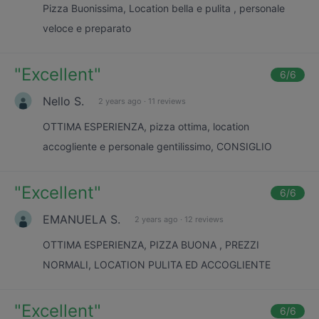
Pizza Buonissima, Location bella e pulita , personale
veloce e preparato
"
Excellent
"
6
/6
Nello S.
2 years ago
·
11 reviews
OTTIMA ESPERIENZA, pizza ottima, location
accogliente e personale gentilissimo, CONSIGLIO
"
Excellent
"
6
/6
EMANUELA S.
2 years ago
·
12 reviews
OTTIMA ESPERIENZA, PIZZA BUONA , PREZZI
NORMALI, LOCATION PULITA ED ACCOGLIENTE
"
Excellent
"
6
/6