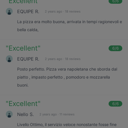
"
Excellent
"
6
/6
EQUIPE R.
2 years ago
·
18 reviews
La pizza era molto buona, arrivata in tempi ragionevoli e
bella calda,
"
Excellent
"
6
/6
EQUIPE R.
2 years ago
·
18 reviews
Posto perfetto. Pizza vera napoletana che sborda dal
piatto , impasto perfetto , pomodoro e mozzarella
buoni.
"
Excellent
"
6
/6
Nello S.
2 years ago
·
11 reviews
Livello Ottimo, il servizio veloce nonostante fosse fine