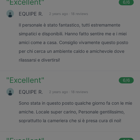
"
Excellent
"
6
/6
EQUIPE R.
2 years ago
·
18 reviews
Il personale è stato fantastico, tutti estremamente
simpatici e disponibili. Hanno fatto sentire me e i miei
amici come a casa. Consiglio vivamente questo posto
per chi cerca un ambiente caldo e amichevole dove
rilassarsi e divertirsi!
"
Excellent
"
6
/6
EQUIPE R.
2 years ago
·
18 reviews
Sono stata in questo posto qualche giorno fa con le mie
amiche. Locale super carino, Personale gentilissimo,
soprattutto la cameriera che si è presa cura di noi!