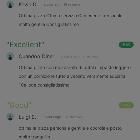
Kevin D.
a year ago
·
16 reviews
Ottima pizza Ottimo servizio Camerieri e personale
molto gentile Consigliatissimo
"
Excellent
"
6
/6
Quandoo Diner
2 years ago
·
0 reviews
Ottima pizza con mozzarella di bufala impasto leggero
con un cornicione tutto alveolato veramente squisita
10e lode consigliatissimo
"
Good
"
4
/6
Luigi E.
2 years ago
·
111 reviews
ottima la pizza personale gentile e coordiale posto
molto tranquillo