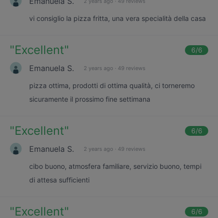
Emanuela S.
2 years ago
·
49 reviews
vi consiglio la pizza fritta, una vera specialità della casa
"
Excellent
"
6
/6
Emanuela S.
2 years ago
·
49 reviews
pizza ottima, prodotti di ottima qualità, ci torneremo
sicuramente il prossimo fine settimana
"
Excellent
"
6
/6
Emanuela S.
2 years ago
·
49 reviews
cibo buono, atmosfera familiare, servizio buono, tempi
di attesa sufficienti
"
Excellent
"
6
/6