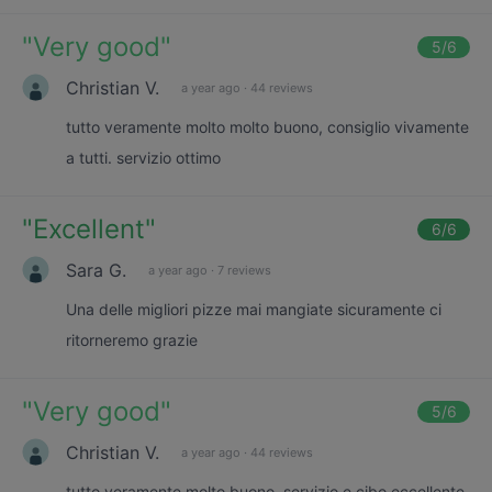
"
Very good
"
5
/6
Christian V.
a year ago
·
44 reviews
tutto veramente molto molto buono, consiglio vivamente
a tutti. servizio ottimo
"
Excellent
"
6
/6
Sara G.
a year ago
·
7 reviews
Una delle migliori pizze mai mangiate sicuramente ci
ritorneremo grazie
"
Very good
"
5
/6
Christian V.
a year ago
·
44 reviews
tutto veramente molto buono, servizio e cibo eccellente,