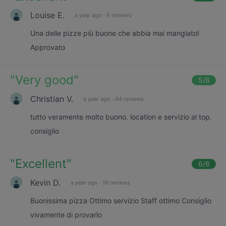
Louise E.
a year ago
·
9 reviews
Una delle pizze più buone che abbia mai mangiato!
Approvato
"
Very good
"
5
/6
Christian V.
a year ago
·
44 reviews
tutto veramente molto buono. location e servizio al top.
consiglio
"
Excellent
"
6
/6
Kevin D.
a year ago
·
16 reviews
Buonissima pizza Ottimo servizio Staff ottimo Consiglio
vivamente di provarlo