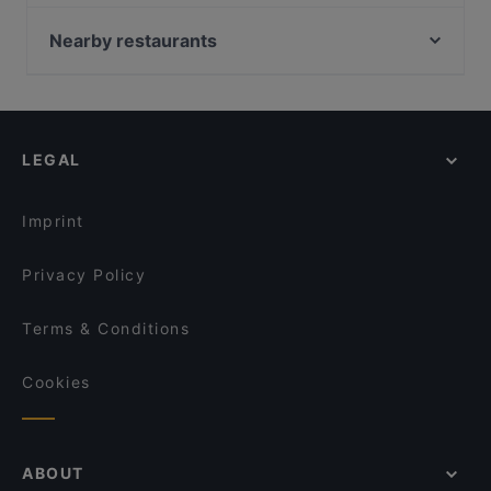
L'Osterietta - Zibido San Giacomo
BABA G Ristorante Indiano
Nearby restaurants
Amare
Ristorante Pizzeria "Il Principe"
La Griglia sul Fuoco
Pachamama Milano
Kavallotta Playground & Cuisine
Ristorante Al Coltello
Ristorante Dolce Luna
LEGAL
Ristorante Musikahan
Pizzeria Ristorante Grotta dello Smeraldo
Il Ciliegino
Rossopomodoro - Assago
We Uagliò
Imprint
Kame Ramen
Excalibur ristorante pizzeria bar
Ristorante Bardelli
Privacy Policy
Shokuge Tei
Ristorante Sale Rosa
Terms & Conditions
Ristorante Pizzeria DOC
Cookies
ABOUT