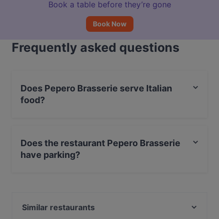
Book a table before they’re gone
Book Now
Frequently asked questions
Does Pepero Brasserie serve Italian
food?
Yes, the restaurant Pepero Brasserie serves Italian food
and also serves BBQ food.
Does the restaurant Pepero Brasserie
have parking?
Yes, the restaurant Pepero Brasserie has Private Car
Park.
Similar restaurants