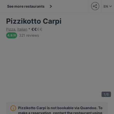
See more restaurants
EN
Pizzikotto Carpi
€
€
€
€
Pizza
,
Italian
321 reviews
4.9
/
6
1
/
6
Pizzikotto Carpi is not bookable via Quandoo. To
make a reservation, contact the restaurant using