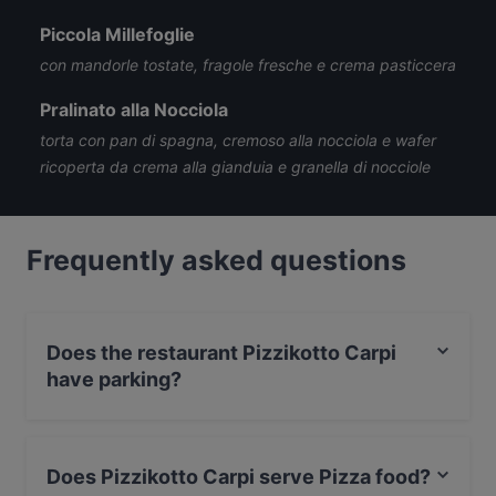
Piccola Millefoglie
con mandorle tostate, fragole fresche e crema pasticcera
Pralinato alla Nocciola
torta con pan di spagna, cremoso alla nocciola e wafer
ricoperta da crema alla gianduia e granella di nocciole
Frequently asked questions
Does the restaurant Pizzikotto Carpi
have parking?
Yes, the restaurant Pizzikotto Carpi has Street Parking.
Does Pizzikotto Carpi serve Pizza food?