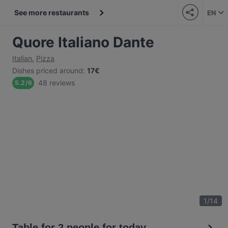
See more restaurants
EN
Quore Italiano Dante
Italian
,
Pizza
Dishes priced around
:
17€
48 reviews
5.2
/
6
1
/
14
Table for 2 people for today