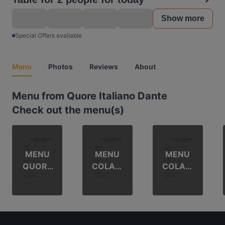
Show more
Special Offers available
Menu
Photos
Reviews
About
Menu from Quore Italiano Dante
Check out the menu(s)
MENU
MENU
MENU
QUORE
COLAZI
COLAZI
ITALIAN
ONE
ONE
O_IT
QUORE
QUORE
ITALIAN
ITALIAN
O_EN
O_IT