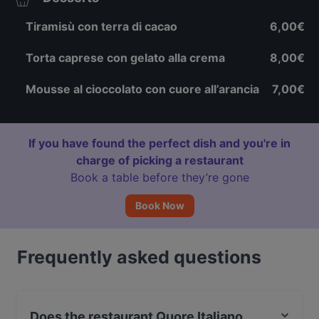
Tiramisù con terra di cacao
6,00€
Torta caprese con gelato alla crema
8,00€
Mousse al cioccolato con cuore all’arancia
7,00€
If you have found the perfect dish and you're in
charge of picking a restaurant
Book a table before they’re gone
Book Now
Frequently asked questions
Does the restaurant Quore Italiano