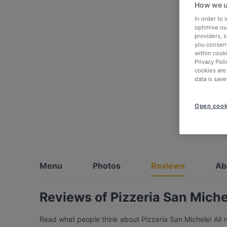
How we u
In order to
optimise our
providers, 
you consent
within cook
Privacy Poli
cookies are
data is save
Open cook
Menu
Photos
Reviews
Ab
Reviews of Pizzeria San Miche
Read what people think about Pizzeria San Michele! All r