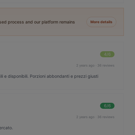
ased process and our platform remains
More details
4
/6
2 years ago
·
36 reviews
i e disponibili. Porzioni abbondanti e prezzi giusti
6
/6
2 years ago
·
36 reviews
ercato.