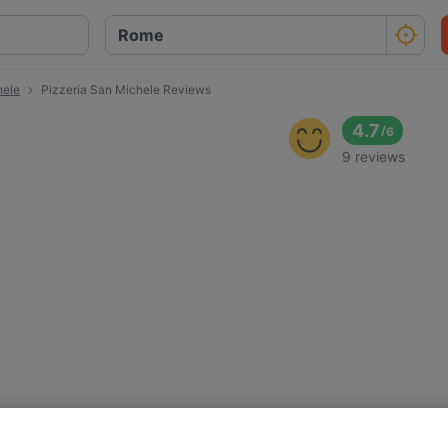
hele
Pizzeria San Michele Reviews
4.7
/
6
9 reviews