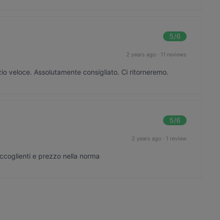
5
/6
2 years ago
·
11 reviews
io veloce. Assolutamente consigliato. Ci ritorneremo.
5
/6
2 years ago
·
1 review
ccoglienti e prezzo nella norma