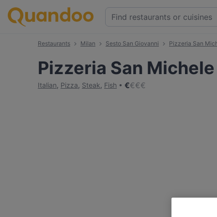
Restaurants
Milan
Sesto San Giovanni
Pizzeria San Mic
Pizzeria San Michele
€
€
€
€
Italian
,
Pizza
,
Steak
,
Fish