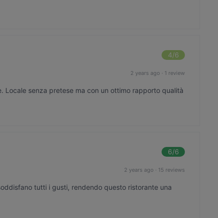
4
/6
2 years ago
·
1 review
e. Locale senza pretese ma con un ottimo rapporto qualità
6
/6
2 years ago
·
15 reviews
oddisfano tutti i gusti, rendendo questo ristorante una