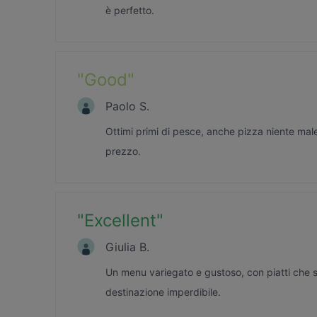
è perfetto.
"
Good
"
Paolo S.
Ottimi primi di pesce, anche pizza niente mal
prezzo.
"
Excellent
"
Giulia B.
Un menu variegato e gustoso, con piatti che s
destinazione imperdibile.