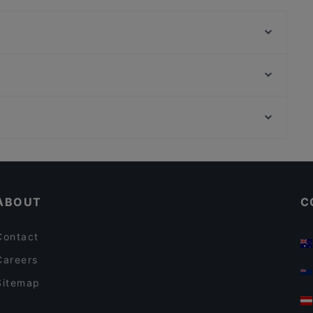
Jun Oriental Taste
La Cucina Di Igor
Rondò in Terrazza
Al sasset Ristorante Niguarda
Rossopomodoro - Milano Bicocca Village
Archie’s - cucina peruviana
Haldi Ristorante Indiano
Da Massimo
Casual Restaurants in Milan
Damaschino Milano
Restaurants With Wifi in Milan
La Masseria
ABOUT
C
Contact
Careers
Sitemap