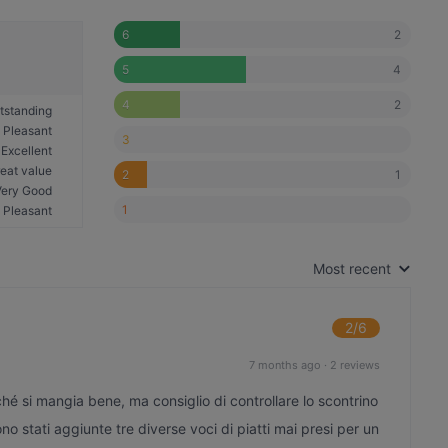
2
6
4
5
2
4
tstanding
Pleasant
3
Excellent
eat value
1
2
Very Good
1
Pleasant
Most recent
2
/6
7 months ago
·
2 reviews
hé si mangia bene, ma consiglio di controllare lo scontrino
o stati aggiunte tre diverse voci di piatti mai presi per un