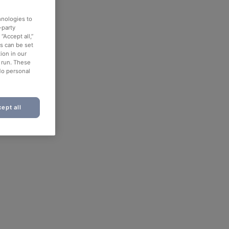
hnologies to
-party
“Accept all,”
es can be set
ion in our
o run. These
No personal
ept all