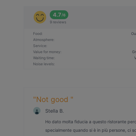
4.7
/
6
9 reviews
Food
:
Ou
Atmosphere
:
Service
:
Value for money
:
Gr
Waiting time
:
Noise levels
:
"
Not good
"
Stella B.
Ho dato molta fiducia a questo ristorante perc
specialmente quando si è in più persone, ci son