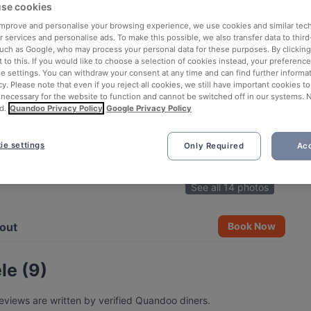
se cookies
 improve and personalise your browsing experience, we use cookies and similar tec
 services and personalise ads. To make this possible, we also transfer data to third
such as Google, who may process your personal data for these purposes. By clicking 
 to this. If you would like to choose a selection of cookies instead, your preferenc
ie settings. You can withdraw your consent at any time and can find further informat
cy. Please note that even if you reject all cookies, we still have important cookies t
 necessary for the website to function and cannot be switched off in our systems. 
d.
Quandoo Privacy Policy
Google Privacy Policy
ie settings
Only Required
Acc
See all 14 photos
out
Book Now
le (9)
eviews are written by verified Quandoo diners.