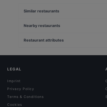
Similar restaurants
La Bottega della Pizza Sesto San Giovanni
La Carbonaia 90
Nearby restaurants
Number One
Ristorante Pizzeria Il Faro Milano Ca' Granda
Sushi Plus
L'Angolo Nascosto
Restaurant attributes
Ristorante San Nicolao
Aki Me Kedo
Family-friendly Restaurants in Milan
Barbacoa Milano
Dog-friendly Restaurants in Milan
I Pupari
Restaurants With Outdoor Seating in Milan
LEGAL
Imprint
Privacy Policy
Terms & Conditions
Cookies