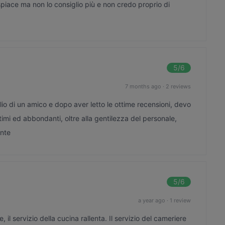
i spiace ma non lo consiglio più e non credo proprio di
5
/6
7 months ago
·
2 reviews
lio di un amico e dopo aver letto le ottime recensioni, devo
ttimi ed abbondanti, oltre alla gentilezza del personale,
ente
5
/6
a year ago
·
1 review
il servizio della cucina rallenta. Il servizio del cameriere