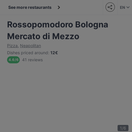
See more restaurants
EN
Rossopomodoro Bologna
Mercato di Mezzo
Pizza
,
Neapolitan
Dishes priced around
:
12€
41 reviews
4.6
/
6
1
/
6