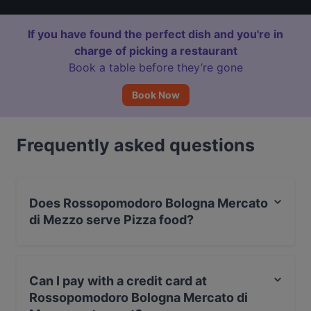
If you have found the perfect dish and you're in
charge of picking a restaurant
Book a table before they’re gone
Book Now
Frequently asked questions
Does Rossopomodoro Bologna Mercato
di Mezzo serve Pizza food?
Yes, the restaurant Rossopomodoro Bologna Mercato di
Mezzo serves Pizza food and also serves Neapolitan
Can I pay with a credit card at
food.
Rossopomodoro Bologna Mercato di