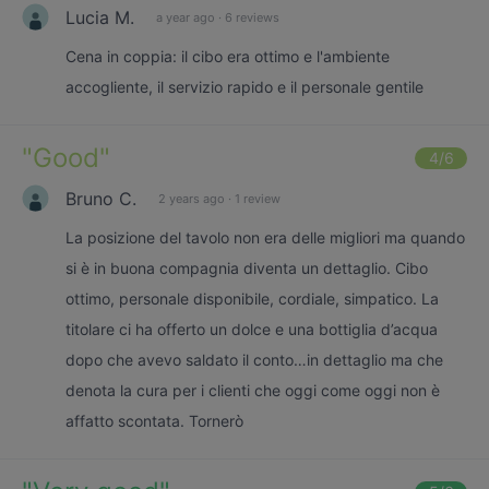
Lucia M.
a year ago
·
6 reviews
Cena in coppia: il cibo era ottimo e l'ambiente
accogliente, il servizio rapido e il personale gentile
"
Good
"
4
/6
Bruno C.
2 years ago
·
1 review
La posizione del tavolo non era delle migliori ma quando
si è in buona compagnia diventa un dettaglio. Cibo
ottimo, personale disponibile, cordiale, simpatico. La
titolare ci ha offerto un dolce e una bottiglia d’acqua
dopo che avevo saldato il conto…in dettaglio ma che
denota la cura per i clienti che oggi come oggi non è
affatto scontata. Tornerò