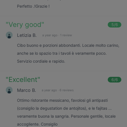
Perfetto .!Grazie !
"
Very good
"
5
/6
Letizia B.
a year ago
·
1 review
Cibo buono e porzioni abbondanti. Locale molto carino,
anche se lo spazio tra i tavoli è veramente poco.
Servizio cordiale e rapido.
"
Excellent
"
6
/6
Marco B.
a year ago
·
6 reviews
Ottimo ristorante messicano, favolosi gli antipasti
(consiglio la degustation de antojitos), e le fajitas ...
veramente buona la sangria. Personale gentile, locale
accogliente. Consiglio