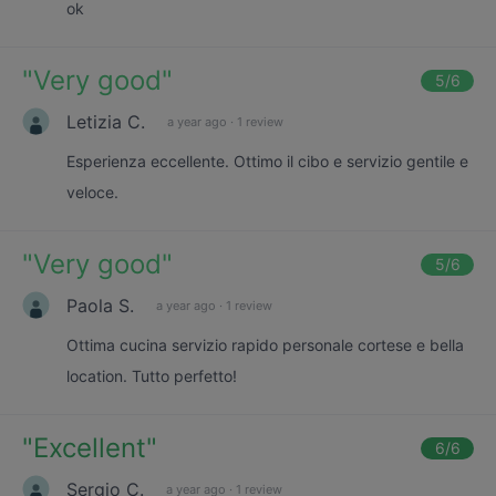
ok
"
Very good
"
5
/6
Letizia C.
a year ago
·
1 review
Esperienza eccellente. Ottimo il cibo e servizio gentile e
veloce.
"
Very good
"
5
/6
Paola S.
a year ago
·
1 review
Ottima cucina servizio rapido personale cortese e bella
location. Tutto perfetto!
"
Excellent
"
6
/6
Sergio C.
a year ago
·
1 review