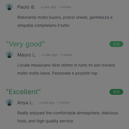
Paolo B.
a year ago
·
1 review
Ristorante molto buono, prezzi onesti, gentilezza e
simpatia completano il tutto
"
Very good
"
5
/6
Mauro L.
a year ago
·
1 review
Locale messicano direi ottimo in tutto mi son trovato
molto molto bene. Personale e prodotti top
"
Excellent
"
6
/6
Anya L.
a year ago
·
1 review
Really enjoyed the comfortable atmosphere, delicious
food, and high quality service