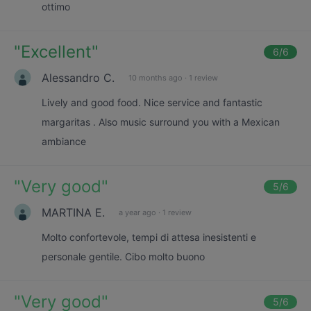
ottimo
"
Excellent
"
6
/6
Alessandro C.
10 months ago
·
1 review
Lively and good food. Nice service and fantastic
margaritas . Also music surround you with a Mexican
ambiance
"
Very good
"
5
/6
MARTINA E.
a year ago
·
1 review
Molto confortevole, tempi di attesa inesistenti e
personale gentile. Cibo molto buono
"
Very good
"
5
/6