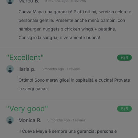
Marco B.
5 months ago
·
6 reviews
Cueva Maya una garanzia! Piatti ottimi, servizio celere e
personale gentile. Presente anche menù bambini con
hamburger, nuggets o chicken wings + patatine.
Consiglio la sangria, è veramente buona!
"
Excellent
"
6
/6
ilaria p.
6 months ago
·
1 review
Ottimo! Sono meravigliosi in ospitalità e cucina! Provate
la sangriaaaaa
"
Very good
"
5
/6
Monica R.
6 months ago
·
1 review
Il Cueva Maya è sempre una garanzia: personale