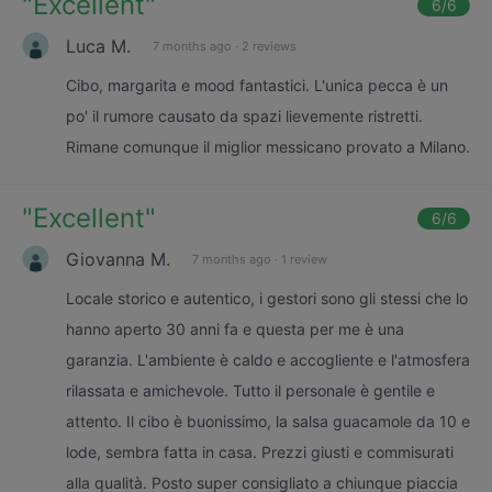
"
Excellent
"
6
/6
Luca M.
7 months ago
·
2 reviews
Cibo, margarita e mood fantastici. L'unica pecca è un
po' il rumore causato da spazi lievemente ristretti.
Rimane comunque il miglior messicano provato a Milano.
"
Excellent
"
6
/6
Giovanna M.
7 months ago
·
1 review
Locale storico e autentico, i gestori sono gli stessi che lo
hanno aperto 30 anni fa e questa per me è una
garanzia. L'ambiente è caldo e accogliente e l'atmosfera
rilassata e amichevole. Tutto il personale è gentile e
attento. Il cibo è buonissimo, la salsa guacamole da 10 e
lode, sembra fatta in casa. Prezzi giusti e commisurati
alla qualità. Posto super consigliato a chiunque piaccia