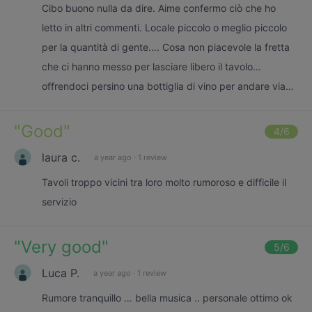
Cibo buono nulla da dire. Aime confermo ciò che ho
letto in altri commenti. Locale piccolo o meglio piccolo
per la quantità di gente…. Cosa non piacevole la fretta
che ci hanno messo per lasciare libero il tavolo…
offrendoci persino una bottiglia di vino per andare via…
"
Good
"
4
/6
laura c.
a year ago
·
1 review
Tavoli troppo vicini tra loro molto rumoroso e difficile il
servizio
"
Very good
"
5
/6
Luca P.
a year ago
·
1 review
Rumore tranquillo … bella musica .. personale ottimo ok