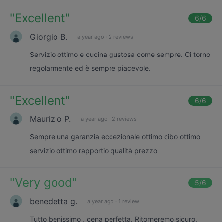
"
Excellent
"
6
/6
Giorgio B.
a year ago
·
2 reviews
Servizio ottimo e cucina gustosa come sempre. Ci torno
regolarmente ed è sempre piacevole.
"
Excellent
"
6
/6
Maurizio P.
a year ago
·
2 reviews
Sempre una garanzia eccezionale ottimo cibo ottimo
servizio ottimo rapportio qualità prezzo
"
Very good
"
5
/6
benedetta g.
a year ago
·
1 review
Tutto benissimo , cena perfetta. Ritorneremo sicuro.