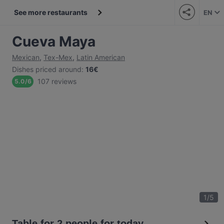
See more restaurants
EN
Cueva Maya
Mexican
,
Tex-Mex
,
Latin American
Dishes priced around
:
16€
107 reviews
5.0
/
6
1
/
5
Table for 2 people for today