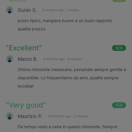
Guido S.
9 months ago
·
1 review
posto tipico, mangiare buono a un buon rapporto
qualità prezzo
"
Excellent
"
6
/6
Marco B.
9 months ago
·
6 reviews
Ottimo ristorante messicano, personale sempre gentile e
disponibile. Lo frequentiamo da anni, qualità sempre
eccelsa!
"
Very good
"
5
/6
Maurizio P.
10 months ago
·
2 reviews
Da tempo vado a cena in questo ristorante. Sempre