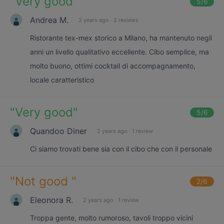
"
Very good
"
5
/6
Andrea M.
2 years ago
·
2 reviews
Ristorante tex-mex storico a Milano, ha mantenuto negli
anni un livello qualitativo eccellente. Cibo semplice, ma
molto buono, ottimi cocktail di accompagnamento,
locale caratteristico
"
Very good
"
5
/6
Quandoo Diner
2 years ago
·
1 review
Ci siamo trovati bene sia con il cibo che con il personale
"
Not good
"
2
/6
Eleonora R.
2 years ago
·
1 review
Troppa gente, molto rumoroso, tavoli troppo vicini