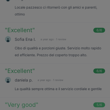
Locale pazzesco ci ritornerò con gli amici e parenti,
ottimo
"
Excellent
"
6
/6
Sofia Ena I.
a year ago
·
1 review
Cibo di qualità e porzioni giuste. Servizio molto rapido
ed efficiente. Prezzo del coperto troppo alto.
"
Excellent
"
6
/6
daniela p.
a year ago
·
1 review
La qualità sempre ottima e il servizio cordiale e gentile
"
Very good
"
5
/6