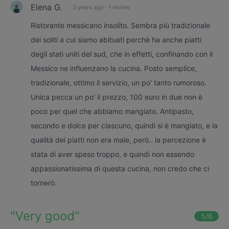
Elena G.
3 years ago
·
1 review
Ristorante messicano insolito. Sembra più tradizionale
dei soliti a cui siamo abituati perchè ha anche piatti
degli stati uniti del sud, che in effetti, confinando con il
Messico ne influenzano la cucina. Posto semplice,
tradizionale, ottimo il servizio, un po' tanto rumoroso.
Unica pecca un po' il prezzo, 100 euro in due non è
poco per quel che abbiamo mangiato. Antipasto,
secondo e dolce per ciascuno, quindi si è mangiato, e la
qualità dei piatti non era male, però.. la percezione è
stata di aver speso troppo, e quindi non essendo
appassionatissima di questa cucina, non credo che ci
tornerò.
"
Very good
"
5
/6