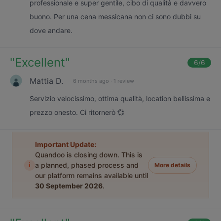
professionale e super gentile, cibo di qualità e davvero
buono. Per una cena messicana non ci sono dubbi su
dove andare.
"
Excellent
"
6
/6
Mattia D.
6 months ago
·
1 review
Servizio velocissimo, ottima qualità, location bellissima e
prezzo onesto. Ci ritornerò 💞
Important Update:
Quandoo is closing down. This is
i
a planned, phased process and
More details
our platform remains available until
30 September 2026
.