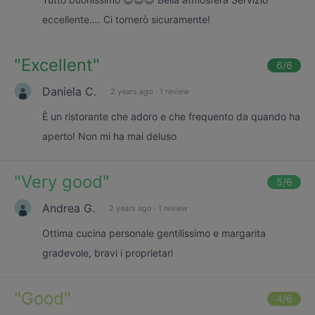
eccellente…. Ci tornerò sicuramente!
"
Excellent
"
6
/6
Daniela C.
2 years ago
·
1 review
È un ristorante che adoro e che frequento da quando ha
aperto! Non mi ha mai deluso
"
Very good
"
5
/6
Andrea G.
2 years ago
·
1 review
Ottima cucina personale gentilissimo e margarita
gradevole, bravi i proprietari
"
Good
"
4
/6