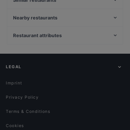
Similar restaurants
Donna Burgherita Milano
Ristorante Ughetto
Nearby restaurants
Tec Restaurant
Osteria Gran Burrone
Marecrudo
La Cala
Restaurant attributes
Casa Della Farina Porta Romana
Santa Margherita
Family-friendly Restaurants in Milan
El Pecà
Donna Caterina Ristorante
Casual Restaurants in Milan
Soy
Shannara 2
Dog-friendly Restaurants in Milan
Rossopomodoro Porta Romana
GUIDO Vizio Italiano
LEGAL
Restaurants With Wifi in Milan
Montesoprano Orti
'A Pazziella
Restaurants With Outdoor Seating in Milan
Pizzeria Da Romano
Cook Window
Imprint
Saporimaestri
RAW restaurant
Privacy Policy
Terms & Conditions
Cookies