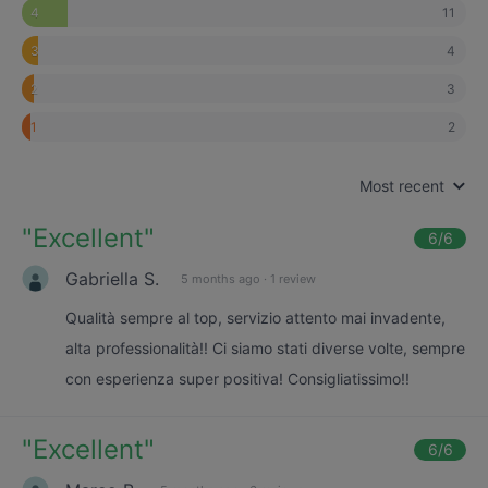
11
4
4
3
3
2
2
1
Most recent
"
Excellent
"
6
/6
Gabriella S.
5 months ago
·
1 review
Qualità sempre al top, servizio attento mai invadente,
alta professionalità!! Ci siamo stati diverse volte, sempre
con esperienza super positiva! Consigliatissimo!!
"
Excellent
"
6
/6