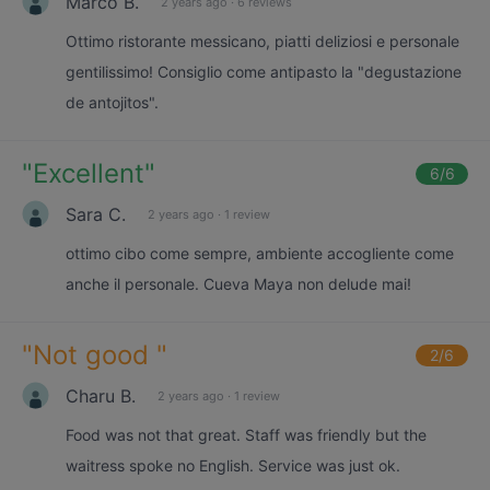
Marco B.
2 years ago
·
6 reviews
Ottimo ristorante messicano, piatti deliziosi e personale
gentilissimo! Consiglio come antipasto la "degustazione
de antojitos".
"
Excellent
"
6
/6
Sara C.
2 years ago
·
1 review
ottimo cibo come sempre, ambiente accogliente come
anche il personale. Cueva Maya non delude mai!
"
Not good
"
2
/6
Charu B.
2 years ago
·
1 review
Food was not that great. Staff was friendly but the
waitress spoke no English. Service was just ok.