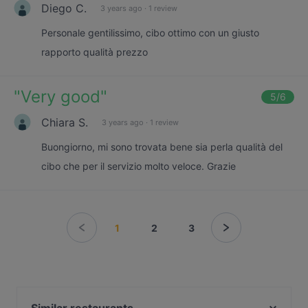
Diego C.
3 years ago
·
1 review
Personale gentilissimo, cibo ottimo con un giusto
rapporto qualità prezzo
"
Very good
"
5
/6
Chiara S.
3 years ago
·
1 review
Buongiorno, mi sono trovata bene sia perla qualità del
cibo che per il servizio molto veloce. Grazie
1
2
3