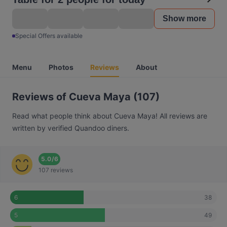
Show more
Special Offers available
Menu
Photos
Reviews
About
Reviews of Cueva Maya (107)
Read what people think about Cueva Maya! All reviews are
written by verified Quandoo diners.
5.0
/
6
107 reviews
38
6
49
5