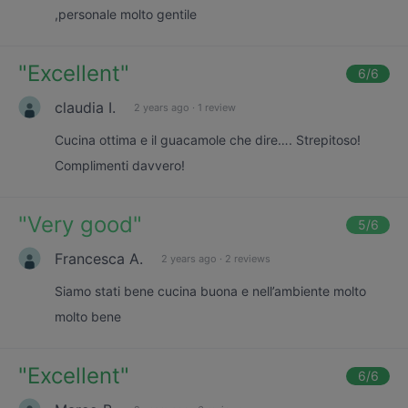
,personale molto gentile
"
Excellent
"
6
/6
claudia I.
2 years ago
·
1 review
Cucina ottima e il guacamole che dire…. Strepitoso!
Complimenti davvero!
"
Very good
"
5
/6
Francesca A.
2 years ago
·
2 reviews
Siamo stati bene cucina buona e nell’ambiente molto
molto bene
"
Excellent
"
6
/6