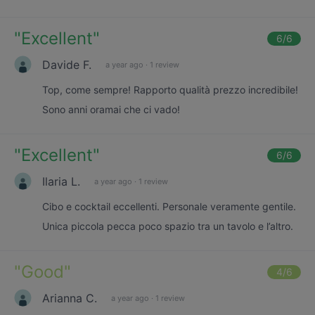
"
Excellent
"
6
/6
Davide F.
a year ago
·
1 review
Top, come sempre! Rapporto qualità prezzo incredibile!
Sono anni oramai che ci vado!
"
Excellent
"
6
/6
Ilaria L.
a year ago
·
1 review
Cibo e cocktail eccellenti. Personale veramente gentile.
Unica piccola pecca poco spazio tra un tavolo e l’altro.
"
Good
"
4
/6
Arianna C.
a year ago
·
1 review