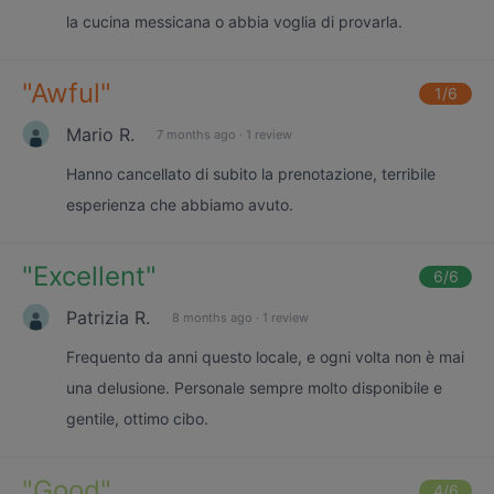
la cucina messicana o abbia voglia di provarla.
"
Awful
"
1
/6
Mario R.
7 months ago
·
1 review
Hanno cancellato di subito la prenotazione, terribile
esperienza che abbiamo avuto.
"
Excellent
"
6
/6
Patrizia R.
8 months ago
·
1 review
Frequento da anni questo locale, e ogni volta non è mai
una delusione. Personale sempre molto disponibile e
gentile, ottimo cibo.
"
Good
"
4
/6