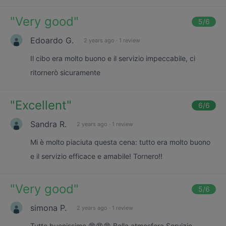
"
Very good
"
5
/6
Edoardo G.
2 years ago
·
1 review
Il cibo era molto buono e il servizio impeccabile, ci
ritornerò sicuramente
"
Excellent
"
6
/6
Sandra R.
2 years ago
·
1 review
Mi è molto piaciuta questa cena: tutto era molto buono
e il servizio efficace e amabile! Tornero!!
"
Very good
"
5
/6
simona P.
2 years ago
·
1 review
Tutto buonissimo 😍😍😍 Bella atmosfera Servizio